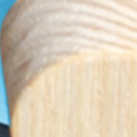
C-Level Konuşmacılar
Mizah Konuşmacıları
Müşteri & Tüketici Trendleri Konuşmacıları
Vizyon & Strateji Konuşmacıları
İnovasyon Konuşmacıları
Toplum & Uluslararası İlişkiler Konuşmacıları
Girişimcilik Konuşmacıları
Neuro Science (Sinir Bilimi) Konuşmacıları
Gelecek & Fütürizm Konuşmacıları