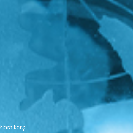
Filtrele
nular
Exclusive Konuşmacılar
Yeni Konuşmacılar
Motivasyon Konuşmacıları
Kişisel Dönüşüm Konuşmacıları
lara karşı