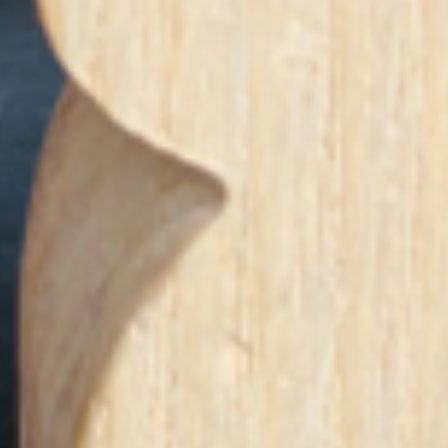
Dijital Pazarlama ve Sosyal Medya Konuşmacıları
Seyahat Konuşmacıları
Satış Konuşmacıları
İkna & Müzakere Sanatı Konuşmacıları
Ebeveynlik Konuşmacıları
Wellness Konuşmacıları
Spor Konuşmacıları
Cinsiyet Eşitliği, Çeşitlilik ve Kapsayıcılık
Konuşmacıları
İş Hayatı 101 Konuşmacıları