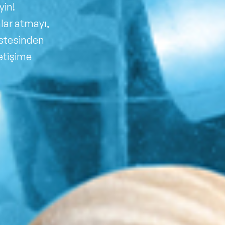
Sürdürülebilirlik Konuşmacıları
yin!
lar atmayı,
Liderlik Konuşmacıları
üstesinden
Finans & Ekonomi Konuşmacıları
etişime
Yapay Zeka Konuşmacıları
Pazarlama & Yaratıcılık Konuşmacıları
Mindfulness Konuşmacıları
Dijital Dönüşüm Konuşmacıları
Filtrele
Temizle
İlham Veren Konuşmacılar
Değişim Yönetimi Konuşmacıları
Başarı Öyküleri Konuşmacıları