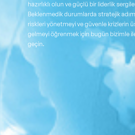
hazırlıklı olun ve güçlü bir liderlik sergile
Beklenmedik durumlarda stratejik adım
riskleri yönetmeyi ve güvenle krizlerin 
gelmeyi öğrenmek için bugün bizimle il
geçin.