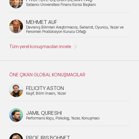
Sabancı Üniversitesi Finans Kürsü Başkanı
MEHMET AUF
Davranış Bilimleri Araştırmacısı, Senarist, Oyuncu, Yazar ve
Fenomen Prodüksiyon Kurucu Ortağı
Tüm yerel konuşmacıları incele
ÖNE ÇIKAN GLOBAL KONUŞMACILAR
FELICITY ASTON
Kaşif, Bilim İnsanı, Yazar
JAMIL QURESHI
Performans Koçu, Psikolog, Yazar, Konuşmacı
PROF. IRIS BOHNET