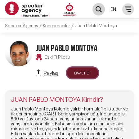
EN
Speaker Agency
Konuşmacılar
Juan Pablo Montoya
KONUŞMACILAR
Yerel Konuşmacılar
JUAN PABLO MONTOYA
KONULAR
Eski F1 Pilotu
Global Konuşmacılar
Öne Çıkan Konular
ÇÖZÜMLER
Paylaş
DAVET ET
Exclusive Konuşmacılar
Exclusive Konuşmacılarımız
Keynote & Konuşma
INFLUENCER
Tüm Konuşmacılar
JUAN PABLO MONTOYA Kimdir?
Ünlü Konuşmacılar
Master Class Workshop
HAKKIMIZDA
Juan Pablo Montoya Kolombiyalı bir Formula 1 pilotudur ve
ilk denemesinde CART Serie şampiyonluğu, Indianapolis
500 ve Daytona 24 saat yarışlarını kazanan tek motor
İlham Veren Konuşmacılar
Akış Sunumu & Moderasyon
yarışı profesyonelidir. Babasının arabalara olan sevgisini
Biz Kimiz?
BLOG
miras aldı ve beş yaşından itibaren hız tutkusuna başladı.
Erken yaşlardan itibaren bu spordaki becerilerini
İlham Veren Kadın Konuşmacılar
Deneyim Odaklı Çözümler
sergilemeye başladı ve Formula 1'in genç bir vaadi haline