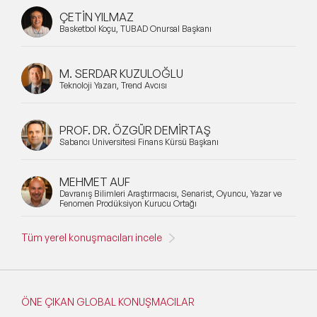
ÇETİN YILMAZ
Basketbol Koçu, TÜBAD Onursal Başkanı
M. SERDAR KUZULOĞLU
Teknoloji Yazarı, Trend Avcısı
PROF. DR. ÖZGÜR DEMİRTAŞ
Sabancı Üniversitesi Finans Kürsü Başkanı
MEHMET AUF
Davranış Bilimleri Araştırmacısı, Senarist, Oyuncu, Yazar ve
Fenomen Prodüksiyon Kurucu Ortağı
Tüm yerel konuşmacıları incele
ÖNE ÇIKAN GLOBAL KONUŞMACILAR