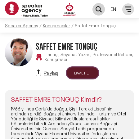
EN
Speaker Agency
Konuşmacılar
Saffet Emre Tonguç
KONUŞMACILAR
SAFFET EMRE TONGUÇ
Yerel Konuşmacılar
KONULAR
Tarihçi, Seyahat Yazarı, Profesyonel Rehber,
Konuşmacı
Global Konuşmacılar
Öne Çıkan Konular
ÇÖZÜMLER
Paylaş
DAVET ET
Exclusive Konuşmacılar
Exclusive Konuşmacılarımız
Keynote & Konuşma
INFLUENCER
Tüm Konuşmacılar
SAFFET EMRE TONGUÇ Kimdir?
Ünlü Konuşmacılar
Master Class Workshop
HAKKIMIZDA
1966 yılında Çorlu’da doğdu. Şişli Terakki Lisesi’nin
ardından girdiği Boğaziçi Üniversitesi’nde, Turizm ve Otel
Yöneticiliği ile Siyaset Bilimi ve Uluslararası İlişkiler
İlham Veren Konuşmacılar
Akış Sunumu & Moderasyon
bölümlerini bitirdi. Ardından yüksek lisansını Boğaziçi
Biz Kimiz?
BLOG
Üniversitesi’nin Osmanlı Sosyal Tarihi programında
tamamladı. Viyana Ekonomi Üniversitesi’nde işletme
İlham Veren Kadın Konuşmacılar
Deneyim Odaklı Çözümler
üzerine doktora çalışması yaptı. Gerek mesleki çalışmaları