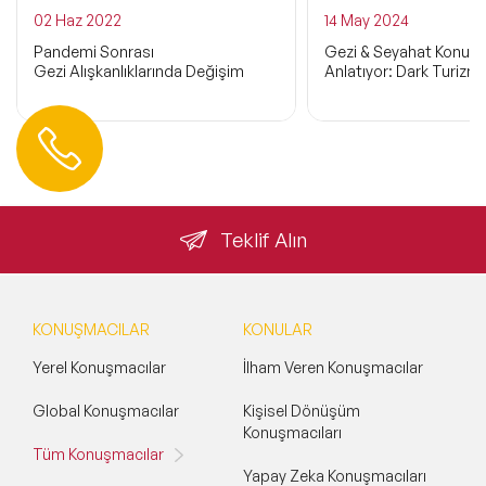
02 Haz 2022
14 May 2024
Pandemi Sonrası
Gezi & Seyahat Konuşm
Gezi Alışkanlıklarında Değişim
Anlatıyor: Dark Turizm
Hemen Ulaşın
0 212 401 35 45
info@speakeragency.com.tr
Teklif Alın
KONUŞMACILAR
KONULAR
Yerel Konuşmacılar
İlham Veren Konuşmacılar
Global Konuşmacılar
Kişisel Dönüşüm
Konuşmacıları
Tüm Konuşmacılar
Yapay Zeka Konuşmacıları