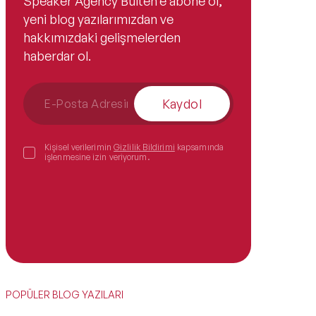
Speaker Agency Bülten’e abone ol,
yeni blog yazılarımızdan ve
hakkımızdaki gelişmelerden
haberdar ol.
Kaydol
Kişisel verilerimin
Gizlilik Bildirimi
kapsamında
işlenmesine izin veriyorum.
POPÜLER BLOG YAZILARI