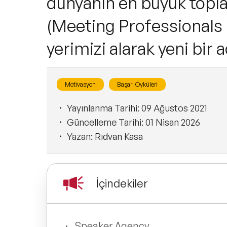
dünyanın en büyük toplan
(Meeting Professionals I
yerimizi alarak yeni bir 
Motivasyon
Başarı Öyküleri
Yayınlanma Tarihi:
09 Ağustos 2021
Güncelleme Tarihi:
01 Nisan 2026
Yazan:
Rıdvan Kasa
İçindekiler
Speaker Agency