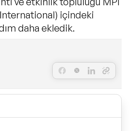
tı ve etkinlik topluluğu MPI
nternational) içindeki
adım daha ekledik.