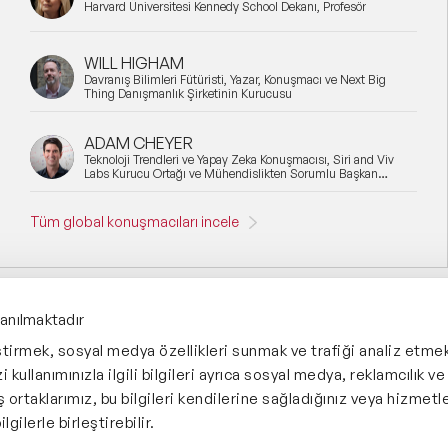
Harvard Üniversitesi Kennedy School Dekanı, Profesör
WILL HIGHAM
Davranış Bilimleri Fütüristi, Yazar, Konuşmacı ve Next Big
Thing Danışmanlık Şirketinin Kurucusu
ADAM CHEYER
Teknoloji Trendleri ve Yapay Zeka Konuşmacısı, Siri and Viv
Labs Kurucu Ortağı ve Mühendislikten Sorumlu Başkan
Yardımcısı
Tüm global konuşmacıları incele
lanılmaktadır
eştirmek, sosyal medya özellikleri sunmak ve trafiği analiz etmek
 kullanımınızla ilgili bilgileri ayrıca sosyal medya, reklamcılık ve
İş ortaklarımız, bu bilgileri kendilerine sağladığınız veya hizmetle
Yönetim Sistemi:
lgilerle birleştirebilir.