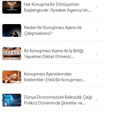
Her Konuşma Bir Dönüşümün
Başlangıcıdır: Speaker Agency'nin
2025 Karnesi ve 2026'ya Bakış
Neden Bir Konuşmacı Ajansı ile
Çalışmalısınız?
Bir Konuşmacı Ajansı ile İş Birliği
Yaparken Dikkat Etmeniz
Gerekenler: A'dan Z'ye Rehber
Konuşmacı Ajanslarından
Beklentiler: Etkili Bir Konuşmacı
Ajansı Nasıl Olmalı?
Dünya Ekonomisinde Belirsizlik Çağı:
Polikriz Döneminde Şirketler ve
Bireyler Nasıl Hazırlanmalı?