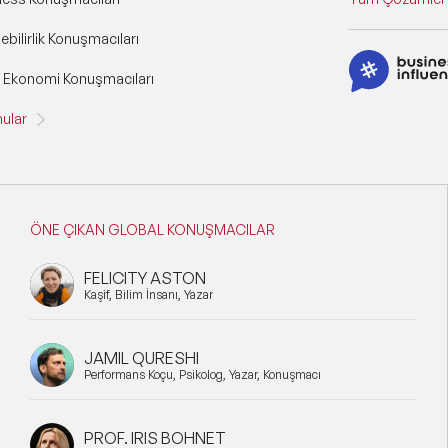
ebilirlik Konuşmacıları
& Ekonomi Konuşmacıları
ular
ÖNE ÇIKAN GLOBAL KONUŞMACILAR
FELICITY ASTON
Kaşif, Bilim İnsanı, Yazar
JAMIL QURESHI
Performans Koçu, Psikolog, Yazar, Konuşmacı
PROF. IRIS BOHNET