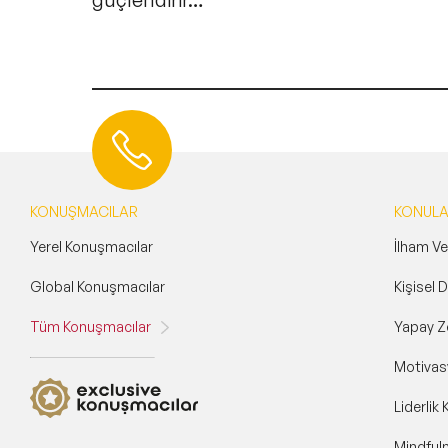
Hemen Ulaşın
0 212 401 35 45
info@speakeragency.com.tr
KONUŞMACILAR
KONUL
Yerel Konuşmacılar
İlham V
Global Konuşmacılar
Kişisel
Tüm Konuşmacılar
Yapay Z
Motivas
Liderlik
Mindful