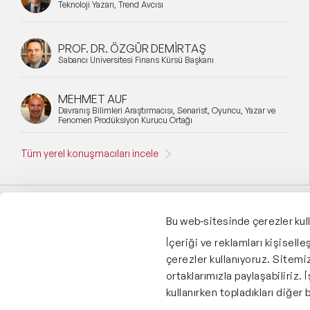
Teknoloji Yazarı, Trend Avcısı
PROF. DR. ÖZGÜR DEMİRTAŞ
Sabancı Üniversitesi Finans Kürsü Başkanı
MEHMET AUF
Davranış Bilimleri Araştırmacısı, Senarist, Oyuncu, Yazar ve
Fenomen Prodüksiyon Kurucu Ortağı
Tüm yerel konuşmacıları incele
Bu web-sitesinde çerezler kul
Speaker Agency’yi Takip Et:
İçeriği ve reklamları kişisell
çerezler kullanıyoruz. Sitemizi
ortaklarımızla paylaşabiliriz. 
Global Üyelikler:
kullanırken topladıkları diğer bi