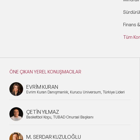
Sürdürül
Finans 
Tüm Kon
ÖNE ÇIKAN YEREL KONUŞMACILAR
EVRİM KURAN
Evrim Kuran Danışmanlık, Kurucu Universum, Türkiye Lideri
ÇETİN YILMAZ
Basketbol Koçu, TÜBAD Onursal Başkanı
M. SERDAR KUZULOĞLU