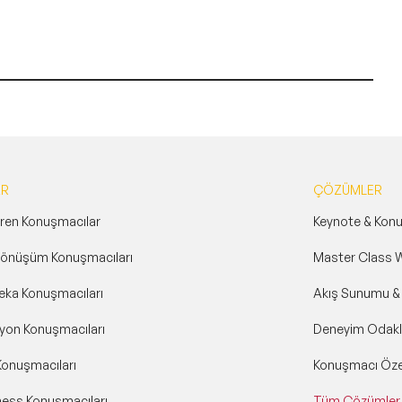
AR
ÇÖZÜMLER
eren Konuşmacılar
Keynote & Kon
 Dönüşüm Konuşmacıları
Master Class 
eka Konuşmacıları
Akış Sunumu 
yon Konuşmacıları
Deneyim Odakl
 Konuşmacıları
Konuşmacı Öze
ness Konuşmacıları
Tüm Çözümler