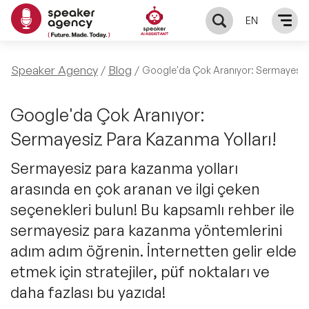
EN
KONUŞMACILAR
Speaker Agency
Blog
Google'da Çok Aranıyor: Sermayesiz 
Yerel Konuşmacılar
KONULAR
Google'da Çok Aranıyor:
Sermayesiz Para Kazanma Yolları!
Global Konuşmacılar
Öne Çıkan Konular
ÇÖZÜMLER
Sermayesiz para kazanma yolları
Exclusive Konuşmacılar
arasında en çok aranan ve ilgi çeken
Exclusive Konuşmacılarımız
Keynote & Konuşma
INFLUENCER
seçenekleri bulun! Bu kapsamlı rehber ile
Tüm Konuşmacılar
Ünlü Konuşmacılar
sermayesiz para kazanma yöntemlerini
Master Class Workshop
HAKKIMIZDA
adım adım öğrenin. İnternetten gelir elde
İlham Veren Konuşmacılar
Akış Sunumu & Moderasyon
etmek için stratejiler, püf noktaları ve
Biz Kimiz?
BLOG
daha fazlası bu yazıda!
İlham Veren Kadın Konuşmacılar
Deneyim Odaklı Çözümler