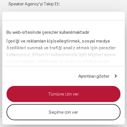
Speaker Agency’yi Takip Et:
Bu web-sitesinde çerezler kullanılmaktadır
İçeriği ve reklamları kişiselleştirmek, sosyal medya
Global Üyelikler:
özellikleri sunmak ve trafiği analiz etmek için çerezler
kullanıyoruz. Sitemizi kullanımınızla ilgili bilgileri ayrıca
sosyal medya, reklamcılık ve analiz iş ortaklarımızla
paylaşabiliriz. İş ortaklarımız, bu bilgileri kendilerine
Yönetim Sistemi:
sağladığınız veya hizmetlerini kullanırken topladıkları
Ayrıntıları göster
diğer bilgilerle birleştirebilir.
Destekliyoruz:
Tümüne izin ver
Seçime izin ver