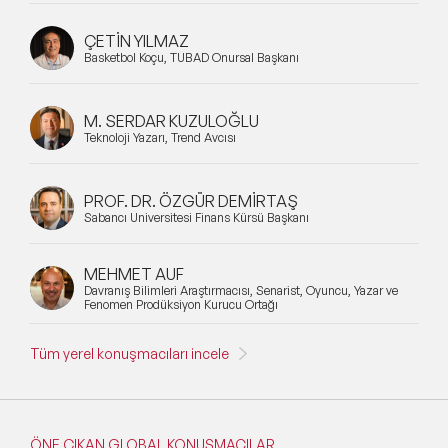
ÇETİN YILMAZ
Basketbol Koçu, TÜBAD Onursal Başkanı
M. SERDAR KUZULOĞLU
Teknoloji Yazarı, Trend Avcısı
PROF. DR. ÖZGÜR DEMİRTAŞ
Sabancı Üniversitesi Finans Kürsü Başkanı
MEHMET AUF
Davranış Bilimleri Araştırmacısı, Senarist, Oyuncu, Yazar ve
Fenomen Prodüksiyon Kurucu Ortağı
Tüm yerel konuşmacıları incele
ÖNE ÇIKAN GLOBAL KONUŞMACILAR