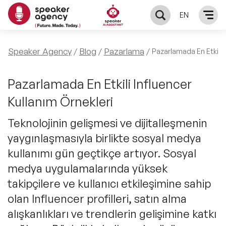
EN
KONUŞMACILAR
Speaker Agency
Blog
Pazarlama
Pazarlamada En Etkili I
Yerel Konuşmacılar
KONULAR
Pazarlamada En Etkili Influencer
Kullanım Örnekleri
Global Konuşmacılar
Öne Çıkan Konular
ÇÖZÜMLER
Teknolojinin gelişmesi ve dijitalleşmenin
Exclusive Konuşmacılar
yaygınlaşmasıyla birlikte sosyal medya
Exclusive Konuşmacılarımız
Keynote & Konuşma
INFLUENCER
kullanımı gün geçtikçe artıyor. Sosyal
Tüm Konuşmacılar
Ünlü Konuşmacılar
medya uygulamalarında yüksek
Master Class Workshop
HAKKIMIZDA
takipçilere ve kullanıcı etkileşimine sahip
İlham Veren Konuşmacılar
Akış Sunumu & Moderasyon
olan Influencer profilleri, satın alma
Biz Kimiz?
BLOG
alışkanlıkları ve trendlerin gelişimine katkı
İlham Veren Kadın Konuşmacılar
Deneyim Odaklı Çözümler