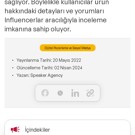
sağlıyor. Böylelikle kullanıcılar ürün
Ne Sunarız?
İLETİŞİM
hakkındaki detayları ve yorumları
Kişisel Dönüşüm Konuşmacıları
Konuşmacı Özel Çözümleri
Influencerlar aracılığıyla inceleme
Ne Yaparız?
imkanına sahip oluyor.
Sürdürülebilirlik Konuşmacıları
Tüm Çözümler
Kim İçin Yaparız?
Yeni Konuşmacılarımız
Dijital Pazarlama ve Sosyal Medya
Kimlerle Yaparız?
Yayınlanma Tarihi:
20 Mayıs 2022
Dijital Dönüşüm Konuşmacıları
Güncelleme Tarihi:
02 Nisan 2024
Ekibimiz
Yazan:
Speaker Agency
Pazarlama Konuşmacıları
Referanslarımız
Mindfulness Konuşmacıları
Sıkça Sorulan Sorular
Mizah Konuşmacıları
İçindekiler
Cinsiyet Eşitliği, Çeşitlilik