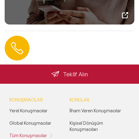
Hemen Ulaşın
0 212 401 35 45
info@speakeragency.com.tr
Teklif Alın
KONUŞMACILAR
KONULAR
Yerel Konuşmacılar
İlham Veren Konuşmacılar
Global Konuşmacılar
Kişisel Dönüşüm
Konuşmacıları
Tüm Konuşmacılar