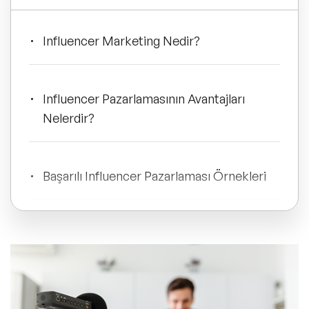
ve Kapsayıcılık Konuşmacıları
Tüm Konular
Influencer Marketing Nedir?
Influencer Pazarlamasının Avantajları
Trend Konular
Nelerdir?
🔥 Global Konuşmacılar
Başarılı Influencer Pazarlaması Örnekleri
🔥 Motivasyon Konuşmacıları
🔥 Liderlik Konuşmacıları
Influencer Pazarlama Hakkında Sık
Sorulan Sorular
🔥 Ekonomi Konuşmacıları
🔥 Yapay Zeka Konuşmacıları