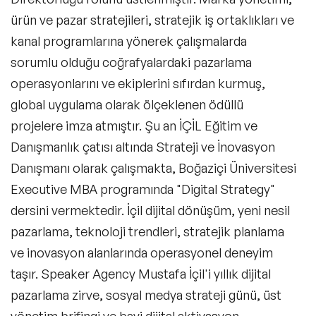
ürün ve pazar stratejileri, stratejik iş ortaklıkları ve
Influencer
kanal programlarına yönerek çalışmalarda
Sosyal Medya Projeleri
sorumlu olduğu coğrafyalardaki pazarlama
operasyonlarını ve ekiplerini sıfırdan kurmuş,
YouTube Projeleri
global uygulama olarak ölçeklenen ödüllü
Podcast Projeleri
projelere imza atmıştır. Şu an İÇİL Eğitim ve
Marka Elçiliği Projeleri
Danışmanlık çatısı altında Strateji ve İnovasyon
Danışmanı olarak çalışmakta, Boğaziçi Üniversitesi
Master Class-Kişisel Dönüşüm
Executive MBA programında "Digital Strategy"
Master Class-Dijital
dersini vermektedir. İçil dijital dönüşüm, yeni nesil
pazarlama, teknoloji trendleri, stratejik planlama
Master Class-Gelecek
ve inovasyon alanlarında operasyonel deneyim
Master Class-Liderlik
taşır. Speaker Agency Mustafa İçil'i yıllık dijital
pazarlama zirve, sosyal medya strateji günü, üst
Master Class-Pazarlama
yönetim brifingi ve bayi dijital aktivasyon