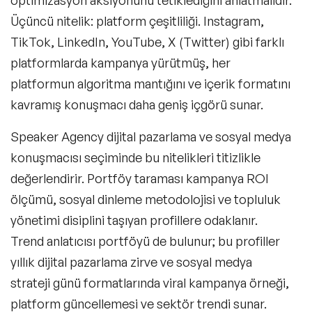
Mizah Konuşmacıları
Üçüncü nitelik: platform çeşitliliği. Instagram,
TikTok, LinkedIn, YouTube, X (Twitter) gibi farklı
Müşteri & Tüketici Trendleri Konuşmacıları
platformlarda kampanya yürütmüş, her
Vizyon & Strateji Konuşmacıları
platformun algoritma mantığını ve içerik formatını
İnovasyon Konuşmacıları
kavramış konuşmacı daha geniş içgörü sunar.
Toplum & Uluslararası İlişkiler Konuşmacıları
Speaker Agency dijital pazarlama ve sosyal medya
konuşmacısı seçiminde bu nitelikleri titizlikle
Girişimcilik Konuşmacıları
değerlendirir. Portföy taraması kampanya ROI
Neuro Science (Sinir Bilimi) Konuşmacıları
ölçümü, sosyal dinleme metodolojisi ve topluluk
yönetimi disiplini taşıyan profillere odaklanır.
Gelecek & Fütürizm Konuşmacıları
Trend anlatıcısı portföyü de bulunur; bu profiller
Dijital Pazarlama ve Sosyal Medya
yıllık dijital pazarlama zirve ve sosyal medya
Konuşmacıları
strateji günü formatlarında viral kampanya örneği,
Seyahat Konuşmacıları
platform güncellemesi ve sektör trendi sunar.