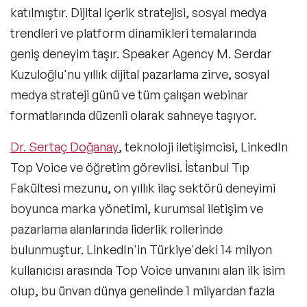
Perakende Konuşmacıları
katılmıştır. Dijital içerik stratejisi, sosyal medya
trendleri ve platform dinamikleri temalarında
Gastronomi Konuşmacıları
geniş deneyim taşır. Speaker Agency M. Serdar
E-Ticaret Konuşmacıları
Kuzuloğlu'nu yıllık dijital pazarlama zirve, sosyal
medya strateji günü ve tüm çalışan webinar
Metaverse ve Web 3.0 Konuşmacıları
formatlarında düzenli olarak sahneye taşıyor.
KVKK Konuşmacıları
Dr. Sertaç Doğanay
, teknoloji iletişimcisi, LinkedIn
NFT ve Sanat Konuşmacıları
Top Voice ve öğretim görevlisi. İstanbul Tıp
Fakültesi mezunu, on yıllık ilaç sektörü deneyimi
Felsefe & Yeni İnsan Halleri Konuşmacıları
boyunca marka yönetimi, kurumsal iletişim ve
Networking Konuşmacıları
pazarlama alanlarında liderlik rollerinde
bulunmuştur. LinkedIn'in Türkiye'deki 14 milyon
Siber Güvenlik Konuşmacıları
kullanıcısı arasında Top Voice unvanını alan ilk isim
Fintek (Finansal Teknoloji) Konuşmacıları
olup, bu ünvan dünya genelinde 1 milyardan fazla