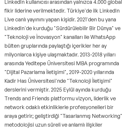
LinkedIn kullanıcısı arasından yalnızca 4.000 global
Tedarik Zinciri Yönetimi Konuşmacıları
fikir liderine verilmektedir. Türkiye'de ilk LinkedIn
Çalışan Bağlılığı & Motivasyon
Live canlı yayınını yapan kişidir. 2021'den bu yana
Konuşmacıları
LinkedIn'de kurduğu "Sürdürülebilir Bir Dünya" ve
Big Data (Büyük Veri) Konusunda Uzman
Konuşmacılar
"Teknoloji ve İnovasyon" kanalları ile WhatsApp
bülten gruplarında paylaştığı içerikler her ay
Bilim Konuşmacıları
milyonlarca kişiye ulaşmaktadır. 2013-2018 yılları
Döngüsel Ekonomi Alanında Uzman
arasında Yeditepe Üniversitesi MBA programında
Konuşmacılar
"Dijital Pazarlama İletişimi", 2019-2020 yıllarında
Edebiyat Konusunda Uzman Konuşmacılar
Kadir Has Üniversitesi'nde "Teknoloji İletişimi"
Endüstri 4.0 Konusunda Uzman ve
derslerini vermiştir. 2025 Eylül ayında kurduğu
Deneyimli Konuşmacılar
Trends and Friends platformu vizyon, liderlik ve
İklim Değişikliği Konusunda Uzman
network odaklı etkinliklerle profesyonelleri bir
Konuşmacılar
araya getirir; geliştirdiği "Tasarlanmış Networking"
İletişim & Medya Konusunda Uzman
metodolojisi uzun süreli ve anlamlı ilişkiler
Konuşmacılar