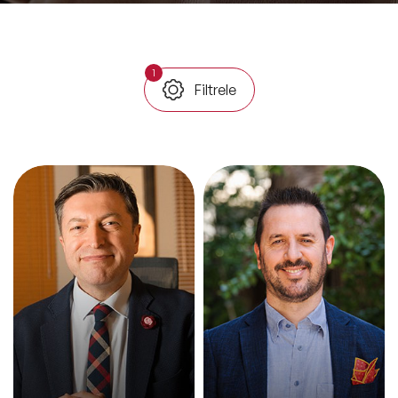
ve Kapsayıcılık Konuşmacıları
Tüm Konular
1
Filtrele
Trend Konular
🔥 Global Konuşmacılar
🔥 Motivasyon Konuşmacıları
🔥 Liderlik Konuşmacıları
🔥 Ekonomi Konuşmacıları
🔥 Yapay Zeka Konuşmacıları