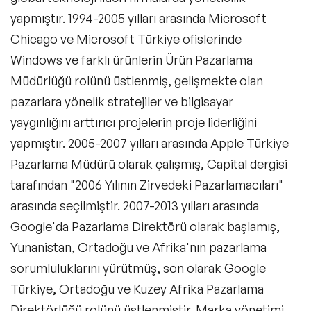
yapmıştır. 1994-2005 yılları arasında Microsoft
Beden Dili ve Mikro İfade Konuşmacıları
Chicago ve Microsoft Türkiye ofislerinde
Kriz Yönetimi Konuşmacıları
Windows ve farklı ürünlerin Ürün Pazarlama
Müdürlüğü rolünü üstlenmiş, gelişmekte olan
Ekip Yönetimi Konuşmacıları
pazarlara yönelik stratejiler ve bilgisayar
Karbon Ayak İzi Konuşmacıları
yaygınlığını arttırıcı projelerin proje liderliğini
yapmıştır. 2005-2007 yılları arasında Apple Türkiye
Finansal Okuryazarlık Konuşmacıları
Pazarlama Müdürü olarak çalışmış, Capital dergisi
Sosyal Sorumluluk Girişimcilik
tarafından "2006 Yılının Zirvedeki Pazarlamacıları"
Konuşmacıları
arasında seçilmiştir. 2007-2013 yılları arasında
Kadınlar Günü Konuşmacıları
Google'da Pazarlama Direktörü olarak başlamış,
Yunanistan, Ortadoğu ve Afrika'nın pazarlama
Global Konuşmacılar
sorumluluklarını yürütmüş, son olarak Google
Türkiye, Ortadoğu ve Kuzey Afrika Pazarlama
Çözümler
Direktörlüğü rolünü üstlenmiştir. Marka yönetimi,