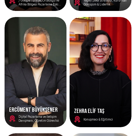
/ Google Türkiye, Ortadoğu ve
Yapay Zekâ Stratejisi, Kurumsal
Afrika Bölgesi Pazarlama Eski
Dönüşüm & Liderlik
Direktörü
Ercüment Büyükşener
ZEHRA ELİF TAŞ
Dijital Pazarlama ve İletişim
Konuşmacı & Eğitimci
Danışmanı, Öğretim Görevlisi