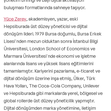
Master Class-Trendler
buluşması formatlarında sahneye taşıyor.
Master Class-Yönetim & Strateji
Yüce Zerey
, akademisyen, yazar, eski
Hepsiburada üst düzey yöneticisi ve dijital
Deneyim Odaklı & Eğlenceli Çözümler
dönüşüm lideri. 1979 Bursa doğumlu, Bursa Erkek
Masters of Ceremony (Program Sunucusu)
Lisesi'nden mezun olduktan sonra İstanbul Bilgi
Üniversitesi, London School of Economics ve
Moderatörler
Marmara Üniversitesi'nde ekonomi ve işletme
MC & Presenters
alanlarında lisans ve yüksek lisans eğitimlerini
tamamlamıştır. Kariyerini pazarlama, e-ticaret ve
dijital dönüşüm üzerine inşa etmiş, Ülker, Türk
Hava Yolları, The Coca-Cola Company, Unilever
ve Hepsiburada gibi markalarda yerel, bölgesel ve
global rollerde üst düzey yöneticilik yapmıştır.
Dijital dönüşümden marka yönetimine, iletişim