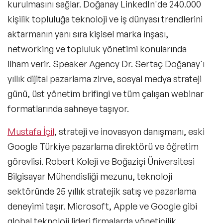
kurulmasını sağlar. Doğanay LinkedIn'de 240.000
İş Dünyası ve İş Hayatı Konusunda Uzman
kişilik topluluğa teknoloji ve iş dünyası trendlerini
Konuşmacılar
aktarmanın yanı sıra kişisel marka inşası,
Kariyer & Yetenek Yönetimi Konusunda
networking ve topluluk yönetimi konularında
Uzman Konuşmacılar
ilham verir. Speaker Agency Dr. Sertaç Doğanay'ı
Kişisel Marka & İmaj Yönetimi Konusunda
Uzman Konuşmacılar
yıllık dijital pazarlama zirve, sosyal medya strateji
günü, üst yönetim brifingi ve tüm çalışan webinar
Pazarlama İletişimi ve Marka Yönetimi
Konusunda Uzman Konuşmacılar
formatlarında sahneye taşıyor.
Psikoloji Alanında Uzman ve Deneyimli
Mustafa İçil
, strateji ve inovasyon danışmanı, eski
Konuşmacılar
Google Türkiye pazarlama direktörü ve öğretim
Stand up - Sahne Şovu Konuşmacıları
görevlisi. Robert Koleji ve Boğaziçi Üniversitesi
Silikon Vadisi Konuşmacıları
Bilgisayar Mühendisliği mezunu, teknoloji
sektöründe 25 yıllık stratejik satış ve pazarlama
Celebrity Konuşmacılar
deneyimi taşır. Microsoft, Apple ve Google gibi
Yatırım ve Yatırım Stratejileri Konuşmacıları
global teknoloji lideri firmalarda yöneticilik