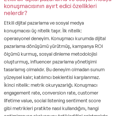
konuşmacısının ayırt edici özellikleri
Liderlik Konuşmacıları
nelerdir?
Finans & Ekonomi Konuşmacıları
Etkili dijital pazarlama ve sosyal medya
Yapay Zeka Konuşmacıları
konuşmacısı üç nitelik taşır. İlk nitelik:
operasyonel deneyim. Konuşmacı kurumda dijital
Pazarlama & Yaratıcılık Konuşmacıları
pazarlama dönüşümü yürütmüş, kampanya ROI
Mindfulness Konuşmacıları
ölçümü kurmuş, sosyal dinleme metodolojisi
oluşturmuş, influencer pazarlama yönetişimi
Dijital Dönüşüm Konuşmacıları
tasarlamış olmalıdır. Bu deneyim olmadan sunum
İlham Veren Konuşmacılar
yüzeysel kalır; katılımcı beklentisi karşılanmaz.
Filtrele
Temizle
İkinci nitelik: metrik okuryazarlığı. Konuşmacı
Değişim Yönetimi Konuşmacıları
engagement rate, conversion rate, customer
Başarı Öyküleri Konuşmacıları
lifetime value, social listening sentiment score
gibi metrikleri pratikte nasıl kullandığını, hangi
C-Level Konuşmacılar
optimizasyon aksiyonunu tetiklediğini anlatmalıdır.