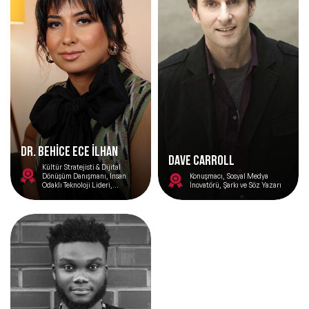
DR. BEHİCE ECE İLHAN
Dave Carroll
Kültür Stratejisti & Dijital
Dönüşüm Danışmanı, İnsan
Konuşmacı, Sosyal Medya
Odaklı Teknoloji Lideri,
İnovatörü, Şarkı ve Söz Yazarı
Akademisyen