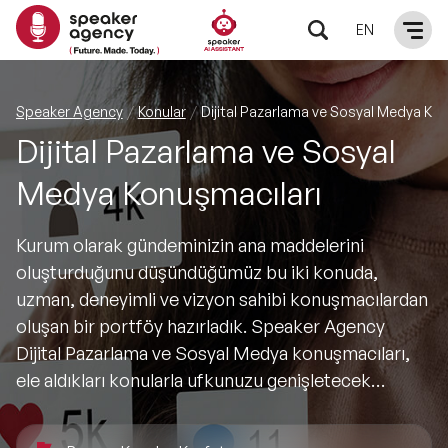
EN
KONUŞMACILAR
Speaker Agency
Konular
Dijital Pazarlama ve Sosyal Medya Kon
Dijital Pazarlama ve Sosyal
Yerel Konuşmacılar
KONULAR
Medya Konuşmacıları
Global Konuşmacılar
Öne Çıkan Konular
ÇÖZÜMLER
Kurum olarak gündeminizin ana maddelerini
Exclusive Konuşmacılar
oluşturduğunu düşündüğümüz bu iki konuda,
Exclusive Konuşmacılarımız
Keynote & Konuşma
INFLUENCER
uzman, deneyimli ve vizyon sahibi konuşmacılardan
Tüm Konuşmacılar
oluşan bir portföy hazırladık. Speaker Agency
Ünlü Konuşmacılar
Master Class Workshop
HAKKIMIZDA
Dijital Pazarlama ve Sosyal Medya konuşmacıları,
ele aldıkları konularla ufkunuzu genişletecek…
İlham Veren Konuşmacılar
Akış Sunumu & Moderasyon
Biz Kimiz?
BLOG
İlham Veren Kadın Konuşmacılar
Deneyim Odaklı Çözümler