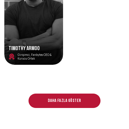
TIMOTHY ARMOO
Girişimci, Fanbytes CEO &
Kurucu Ortak
Daha fazla göster