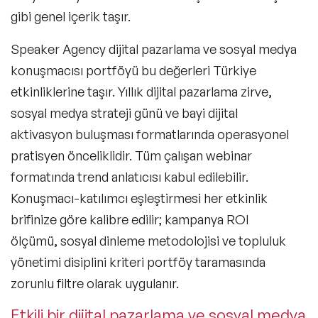
gibi genel içerik taşır.
Speaker Agency dijital pazarlama ve sosyal medya
konuşmacısı portföyü bu değerleri Türkiye
Filtrele
etkinliklerine taşır. Yıllık dijital pazarlama zirve,
sosyal medya strateji günü ve bayi dijital
aktivasyon buluşması formatlarında operasyonel
Konular
pratisyen önceliklidir. Tüm çalışan webinar
formatında trend anlatıcısı kabul edilebilir.
Exclusive Konuşmacılar
Konuşmacı-katılımcı eşleştirmesi her etkinlik
Yeni Konuşmacılar
brifinize göre kalibre edilir; kampanya ROI
ölçümü, sosyal dinleme metodolojisi ve topluluk
Motivasyon Konuşmacıları
yönetimi disiplini kriteri portföy taramasında
Kişisel Dönüşüm Konuşmacıları
zorunlu filtre olarak uygulanır.
Sürdürülebilirlik Konuşmacıları
Etkili bir dijital pazarlama ve sosyal medya