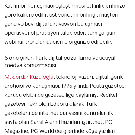
Katılımcı-konuşmacı eşleştirmesi etkinlik brifinize
Satış Konuşmacıları
göre kalibre edilir: üst yönetim brifingi, müşteri
İkna & Müzakere Sanatı Konuşmacıları
günü ve bayi dijital aktivasyon buluşması
operasyonel pratisyen talep eder; tüm çalışan
Ebeveynlik Konuşmacıları
webinar trend anlatıcısı ile organize edilebilir.
Wellness Konuşmacıları
5 öne çıkan Türk dijital pazarlama ve sosyal
Spor Konuşmacıları
medya konuşmacısı
Cinsiyet Eşitliği, Çeşitlilik ve Kapsayıcılık
M. Serdar Kuzuloğlu
, teknoloji yazarı, dijital içerik
Konuşmacıları
üreticisi ve konuşmacı. 1995 yılında Posta gazetesi
İş Hayatı 101 Konuşmacıları
kurucu ekibinde gazeteciliğe başlamış, Radikal
Astroloji Konuşmacıları
gazetesi Teknoloji Editörü olarak Türk
gazetelerinde internet dünyasını konu alan ilk
Storytelling Konuşmacıları
sayfa olan Sanal Alem'i hazırlamıştır. .net, PC
Çevre & Enerji Konuşmacıları
Magazine, PC World dergilerinde köşe yazıları