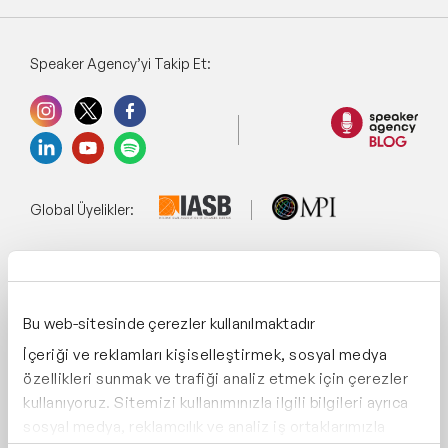
Speaker Agency’yi Takip Et:
Global Üyelikler:
Yönetim Sistemi:
Bu web-sitesinde çerezler kullanılmaktadır
İçeriği ve reklamları kişiselleştirmek, sosyal medya
Destekliyoruz:
özellikleri sunmak ve trafiği analiz etmek için çerezler
kullanıyoruz. Sitemizi kullanımınızla ilgili bilgileri ayrıca
sosyal medya, reklamcılık ve analiz iş ortaklarımızla