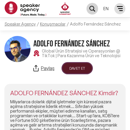
EN
Speaker Agency
Konuşmacılar
Adolfo Fernández Sánchez
KONUŞMACILAR
ADOLFO FERNÁNDEZ SÁNCHEZ
Yerel Konuşmacılar
KONULAR
Global Ürün Stratejisi ve Operasyonları @
TikTok | Para Kazanma Ürün ve Teknolojisi
Global Konuşmacılar
Öne Çıkan Konular
ÇÖZÜMLER
Paylaş
DAVET ET
Exclusive Konuşmacılar
Exclusive Konuşmacılarımız
Keynote & Konuşma
INFLUENCER
Tüm Konuşmacılar
ADOLFO FERNÁNDEZ SÁNCHEZ Kimdir?
Ünlü Konuşmacılar
Master Class Workshop
HAKKIMIZDA
Milyarlarca dolarlık dijital işletmeler için küresel pazara
açılma stratejisine liderlik etmek… Sıfırdan yüksek
performanslı ekipler, müşteri edinme kanalları, satış
İlham Veren Konuşmacılar
Akış Sunumu & Moderasyon
programları ve ortaklıklar kurmak... Start-up'lara, KOBİ'lere
Biz Kimiz?
BLOG
ve Fortune 500 şirketlerine ürün ticarileştirme, pazara
açılma ve gelir artırma stratejileri konusunda danışmanlık
İlham Veren Kadın Konuşmacılar
Deneyim Odaklı Çözümler
yapmak... Bunlar, Adolfo Fernandez'in GM ve müşteri