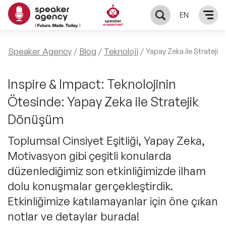
EN
KONUŞMACILAR
Speaker Agency
Blog
Teknoloji
Yapay Zeka ile Strateji
Yerel Konuşmacılar
KONULAR
Inspire & Impact: Teknolojinin
Ötesinde: Yapay Zeka ile Stratejik
Global Konuşmacılar
Öne Çıkan Konular
ÇÖZÜMLER
Dönüşüm
Exclusive Konuşmacılar
Exclusive Konuşmacılarımız
Toplumsal Cinsiyet Eşitliği, Yapay Zeka,
Keynote & Konuşma
INFLUENCER
Motivasyon gibi çeşitli konularda
Tüm Konuşmacılar
Ünlü Konuşmacılar
Master Class Workshop
düzenlediğimiz son etkinliğimizde ilham
HAKKIMIZDA
dolu konuşmalar gerçekleştirdik.
İlham Veren Konuşmacılar
Akış Sunumu & Moderasyon
Etkinliğimize katılamayanlar için öne çıkan
Biz Kimiz?
BLOG
notlar ve detaylar burada!
İlham Veren Kadın Konuşmacılar
Deneyim Odaklı Çözümler