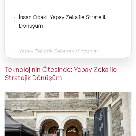
ve Kapsayıcılık Konuşmacıları
İnsan Odaklı Yapay Zeka ile Stratejik
Tüm Konular
Dönüşüm
Trend Konular
Yapay Zekada Gelecek Vizyonları
🔥 Global Konuşmacılar
Teknolojinin Ötesinde: Yapay Zeka ile
Empati, Dijitalleşme ve Sürdürülebilirlik:
Stratejik Dönüşüm
🔥 Motivasyon Konuşmacıları
Rejeneratif Liderliğin Anahtarları"
🔥 Liderlik Konuşmacıları
🔥 Ekonomi Konuşmacıları
🔥 Yapay Zeka Konuşmacıları