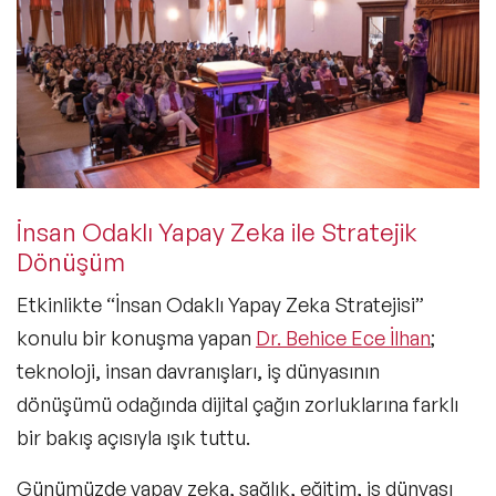
İnsan Odaklı Yapay Zeka ile Stratejik
Dönüşüm
Etkinlikte “
İnsan Odaklı Yapay Zeka Stratejisi
”
konulu bir konuşma yapan
Dr. Behice Ece İlhan
;
teknoloji, insan davranışları, iş dünyasının
dönüşümü odağında dijital çağın zorluklarına farklı
bir bakış açısıyla ışık tuttu.
Günümüzde yapay zeka, sağlık, eğitim, iş dünyası