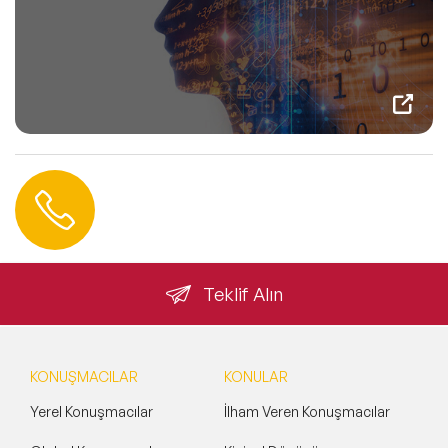
Hemen Ulaşın
0 212 401 35 45
info@speakeragency.com.tr
Teklif Alın
KONUŞMACILAR
KONULAR
Yerel Konuşmacılar
İlham Veren Konuşmacılar