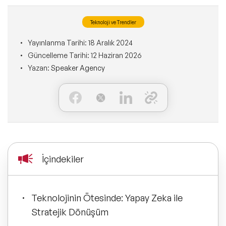
Ne Sunarız?
İLETİŞİM
Kişisel Dönüşüm Konuşmacıları
Teknoloji ve Trendler
Konuşmacı Özel Çözümleri
Ne Yaparız?
Yayınlanma Tarihi:
18 Aralık 2024
Sürdürülebilirlik Konuşmacıları
Tüm Çözümler
Güncelleme Tarihi:
12 Haziran 2026
Kim İçin Yaparız?
Yazan:
Speaker Agency
Yeni Konuşmacılarımız
Kimlerle Yaparız?
Dijital Dönüşüm Konuşmacıları
Ekibimiz
Pazarlama Konuşmacıları
Referanslarımız
İçindekiler
Mindfulness Konuşmacıları
Sıkça Sorulan Sorular
Mizah Konuşmacıları
Teknolojinin Ötesinde: Yapay Zeka ile
Stratejik Dönüşüm
Cinsiyet Eşitliği, Çeşitlilik