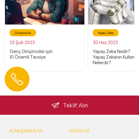
Girişimcilik
Yapay Zeka
23 Şub 2023
30 Haz 2022
Genç Girişimciler için
Yapay Zeka Nedir?
10 Önemli Tavsiye
Yapay Zekanın Kullanım 
Nelerdir?
Hemen Ulaşın
0 212 401 35 45
info@speakeragency.com.tr
Teklif Alın
KONUŞMACILAR
KONULAR