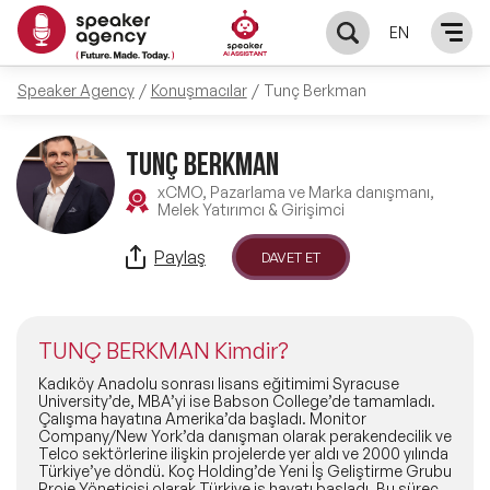
EN
Speaker Agency
Konuşmacılar
Tunç Berkman
KONUŞMACILAR
TUNÇ BERKMAN
Yerel Konuşmacılar
KONULAR
xCMO, Pazarlama ve Marka danışmanı,
Melek Yatırımcı & Girişimci
Global Konuşmacılar
Öne Çıkan Konular
ÇÖZÜMLER
Paylaş
DAVET ET
Exclusive Konuşmacılar
Exclusive Konuşmacılarımız
Keynote & Konuşma
INFLUENCER
Tüm Konuşmacılar
TUNÇ BERKMAN Kimdir?
Ünlü Konuşmacılar
Master Class Workshop
HAKKIMIZDA
Kadıköy Anadolu sonrası lisans eğitimimi Syracuse
University’de, MBA’yi ise Babson College’de tamamladı.
Çalışma hayatına Amerika’da başladı. Monitor
İlham Veren Konuşmacılar
Akış Sunumu & Moderasyon
Company/New York’da danışman olarak perakendecilik ve
Biz Kimiz?
BLOG
Telco sektörlerine ilişkin projelerde yer aldı ve 2000 yılında
Türkiye’ye döndü. Koç Holding’de Yeni İş Geliştirme Grubu
İlham Veren Kadın Konuşmacılar
Deneyim Odaklı Çözümler
Proje Yöneticisi olarak Türkiye iş hayatı başladı. Bu süreç