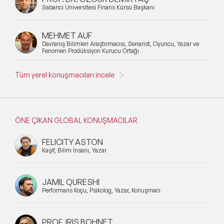
Sabancı Üniversitesi Finans Kürsü Başkanı
MEHMET AUF
Davranış Bilimleri Araştırmacısı, Senarist, Oyuncu, Yazar ve
Fenomen Prodüksiyon Kurucu Ortağı
Tüm yerel konuşmacıları incele
ÖNE ÇIKAN GLOBAL KONUŞMACILAR
FELICITY ASTON
Kaşif, Bilim İnsanı, Yazar
JAMIL QURESHI
Performans Koçu, Psikolog, Yazar, Konuşmacı
PROF. IRIS BOHNET