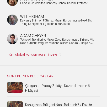
Harvard Üniversitesi Kennedy School Dekanı, Profesör
WILL HIGHAM
Davranış Bilimleri Fütüristi, Yazar, Konuşmacı ve Next Big
Thing Danışmanlık Şirketinin Kurucusu
ADAM CHEYER
Teknoloji Trendleri ve Yapay Zeka Konuşmacısı, Siri and Viv
Labs Kurucu Ortağı ve Mühendislikten Sorumlu Başkan
Yardımcısı
Tüm global konuşmacıları incele
SON EKLENEN BLOG YAZILARI
Çalışanları Yapay Zekâya Kazandırmanın 5
Hikâyesi
Konuşmacı Bütçesi Nasıl Belirlenir? 7 Faktör