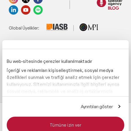
Global Üyelikler:
Yönetim Sistemi:
Bu web-sitesinde çerezler kullanılmaktadır
İçeriği ve reklamları kişiselleştirmek, sosyal medya
Destekliyoruz:
özellikleri sunmak ve trafiği analiz etmek için çerezler
kullanıyoruz. Sitemizi kullanımınızla ilgili bilgileri ayrıca
sosyal medya, reklamcılık ve analiz iş ortaklarımızla
paylaşabiliriz. İş ortaklarımız, bu bilgileri kendilerine
sağladığınız veya hizmetlerini kullanırken topladıkları
Ayrıntıları göster
diğer bilgilerle birleştirebilir.
Tümüne izin ver