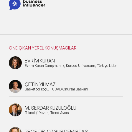
ÖNE ÇIKAN YEREL KONUŞMACILAR
EVRİM KURAN
Evrim Kuran Danışmanlık, Kurucu Universum, Türkiye Lideri
ÇETİN YILMAZ
Basketbol Koçu, TÜBAD Onursal Başkanı
M. SERDAR KUZULOĞLU
Teknoloji Yazarı, Trend Avcısı
PROF. DR. ÖZGÜR DEMİRTAŞ