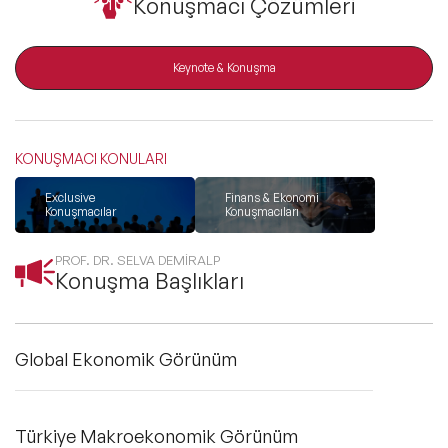
Konuşmacı Çözümleri
ve Kapsayıcılık Konuşmacıları
Tüm Konular
Keynote & Konuşma
Trend Konular
KONUŞMACI KONULARI
Exclusive
Finans & Ekonomi
🔥 Global Konuşmacılar
Konuşmacılar
Konuşmacıları
PROF. DR. SELVA DEMİRALP
🔥 Motivasyon Konuşmacıları
Konuşma Başlıkları
🔥 Liderlik Konuşmacıları
Global Ekonomik Görünüm
🔥 Ekonomi Konuşmacıları
🔥 Yapay Zeka Konuşmacıları
Türkiye Makroekonomik Görünüm