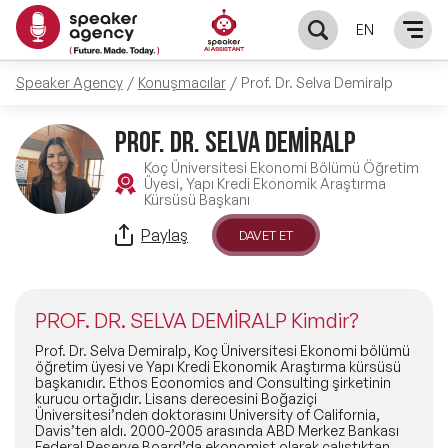
EN
Speaker Agency
Konuşmacılar
Prof. Dr. Selva Demiralp
KONUŞMACILAR
PROF. DR. SELVA DEMİRALP
Yerel Konuşmacılar
KONULAR
Koç Üniversitesi Ekonomi Bölümü Öğretim
Üyesi, Yapı Kredi Ekonomik Araştırma
Kürsüsü Başkanı
Global Konuşmacılar
Öne Çıkan Konular
ÇÖZÜMLER
Paylaş
DAVET ET
Exclusive Konuşmacılar
Exclusive Konuşmacılarımız
Keynote & Konuşma
INFLUENCER
Tüm Konuşmacılar
PROF. DR. SELVA DEMİRALP Kimdir?
Ünlü Konuşmacılar
Master Class Workshop
HAKKIMIZDA
Prof. Dr. Selva Demiralp, Koç Üniversitesi Ekonomi bölümü
öğretim üyesi ve Yapı Kredi Ekonomik Araştırma kürsüsü
başkanıdır. Ethos Economics and Consulting şirketinin
İlham Veren Konuşmacılar
Akış Sunumu & Moderasyon
kurucu ortağıdır. Lisans derecesini Boğaziçi
Biz Kimiz?
BLOG
Üniversitesi’nden doktorasını University of California,
Davis’ten aldı. 2000-2005 arasında ABD Merkez Bankası
İlham Veren Kadın Konuşmacılar
Deneyim Odaklı Çözümler
Federal Reserve Board’da ekonomist olarak çalıştıktan