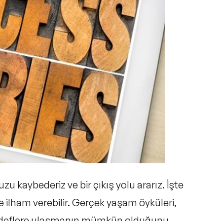
aybederiz ve bir çıkış yolu ararız. İşte
e ilham verebilir. Gerçek yaşam öyküleri,
e hedeflere ulaşmanın mümkün olduğunu