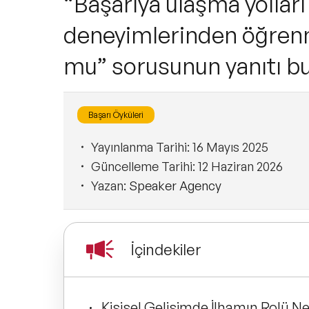
“Başarıya ulaşma yolları
deneyimlerinden öğrenm
mu” sorusunun yanıtı bu 
Başarı Öyküleri
Yayınlanma Tarihi:
16 Mayıs 2025
Güncelleme Tarihi:
12 Haziran 2026
Yazan:
Speaker Agency
İçindekiler
Kişisel Gelişimde İlhamın Rolü Ne