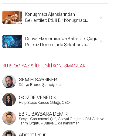
Gerekenler: A'dan Z'ye Rehber
Konuşmacı Ajanslarından
Beklentiler: Etkili Bir Konuşmacı
Ajansı Nasıl Olmalı?
Dünya Ekonomisinde Belirsizlik Çağı:
Polikriz Döneminde Şirketler ve
Bireyler Nasıl Hazırlanmalı?
BU BLOG YAZISI İLE İLGİLİ KONUŞMACILAR
SEMİH SAYGINER
Dünya Bilardo Şampiyonu
GÖZDE VENEDİK
Help Steps Kurucu Ortağı, CEO
EBRU BAYBARA DEMİR
Sosyal Gastronomi Şefi, Sosyal Girişimci BM Gıda ve
Tarım Örgütü - Dünya Gıda Kahramanı
Ahmet Onur