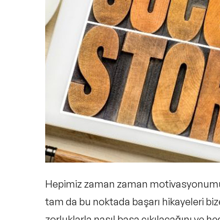
Hepimiz zaman zaman motivasyonumuzu k
tam da bu noktada
başarı hikayeleri
biz
zorluklarla nasıl başa çıkılacağını v