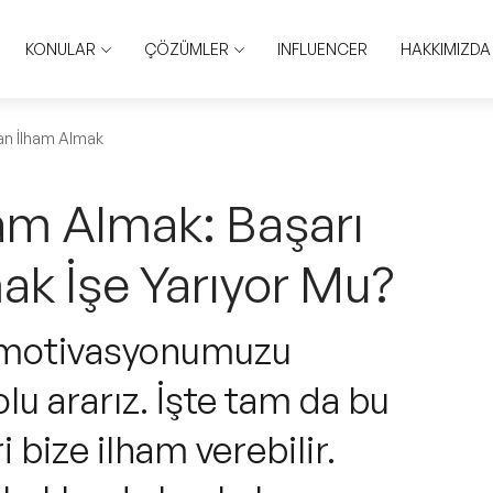
KONULAR
ÇÖZÜMLER
INFLUENCER
HAKKIMIZDA
an İlham Almak
am Almak: Başarı
ak İşe Yarıyor Mu?
motivasyonumuzu
olu ararız. İşte tam da bu
 bize ilham verebilir.