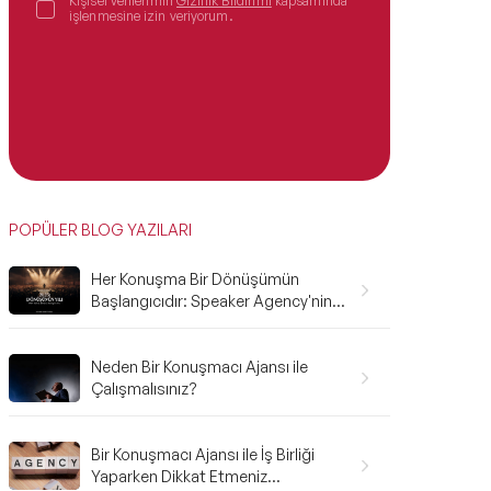
Kişisel verilerimin
Gizlilik Bildirimi
kapsamında
işlenmesine izin veriyorum.
POPÜLER BLOG YAZILARI
Her Konuşma Bir Dönüşümün
Başlangıcıdır: Speaker Agency'nin
2025 Karnesi ve 2026'ya Bakış
Neden Bir Konuşmacı Ajansı ile
Çalışmalısınız?
Bir Konuşmacı Ajansı ile İş Birliği
Yaparken Dikkat Etmeniz