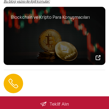
Bu blog yazısı ile ilgili konular:
Blockchain ve Kripto Para Konuşmacıları
Hemen Ulaşın
0 212 401 35 45
info@speakeragency.com.tr
Teklif Alın