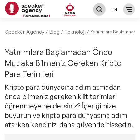
EN
KONUŞMACILAR
Speaker Agency
Blog
Teknoloji
Yatırımlara Başlamadan 
Yerel Konuşmacılar
KONULAR
Yatırımlara Başlamadan Önce
Mutlaka Bilmeniz Gereken Kripto
Global Konuşmacılar
Öne Çıkan Konular
ÇÖZÜMLER
Para Terimleri
Exclusive Konuşmacılar
Exclusive Konuşmacılarımız
Kripto para dünyasına adım atmadan
Keynote & Konuşma
INFLUENCER
önce bilmeniz gereken kilit terimleri
Tüm Konuşmacılar
Ünlü Konuşmacılar
Master Class Workshop
öğrenmeye ne dersiniz? İçeriğimize
HAKKIMIZDA
buyurun ve kripto para dünyasına adım
İlham Veren Konuşmacılar
Akış Sunumu & Moderasyon
atarken kendinizi daha güvende hissedin!
Biz Kimiz?
BLOG
İlham Veren Kadın Konuşmacılar
Deneyim Odaklı Çözümler