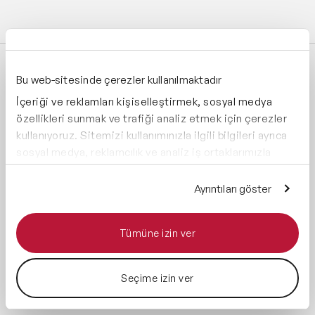
ÖNE ÇIKAN YEREL KONUŞMACILAR
Bu web-sitesinde çerezler kullanılmaktadır
İçeriği ve reklamları kişiselleştirmek, sosyal medya
EVRİM KURAN
Evrim Kuran Danışmanlık, Kurucu Universum, Türkiye Lideri
özellikleri sunmak ve trafiği analiz etmek için çerezler
kullanıyoruz. Sitemizi kullanımınızla ilgili bilgileri ayrıca
sosyal medya, reklamcılık ve analiz iş ortaklarımızla
ÇETİN YILMAZ
paylaşabiliriz. İş ortaklarımız, bu bilgileri kendilerine
Basketbol Koçu, TÜBAD Onursal Başkanı
sağladığınız veya hizmetlerini kullanırken topladıkları
Ayrıntıları göster
diğer bilgilerle birleştirebilir.
M. SERDAR KUZULOĞLU
Teknoloji Yazarı, Trend Avcısı
Tümüne izin ver
PROF. DR. ÖZGÜR DEMİRTAŞ
Seçime izin ver
Sabancı Üniversitesi Finans Kürsü Başkanı