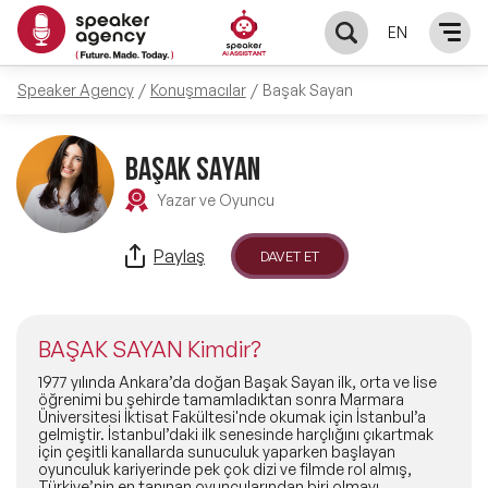
EN
Speaker Agency
Konuşmacılar
Başak Sayan
KONUŞMACILAR
Yerel Konuşmacılar
BAŞAK SAYAN
KONULAR
Yazar ve Oyuncu
Global Konuşmacılar
Öne Çıkan Konular
ÇÖZÜMLER
Paylaş
DAVET ET
Exclusive Konuşmacılar
Exclusive Konuşmacılarımız
Keynote & Konuşma
INFLUENCER
Tüm Konuşmacılar
BAŞAK SAYAN Kimdir?
Ünlü Konuşmacılar
Master Class Workshop
HAKKIMIZDA
1977 yılında Ankara’da doğan Başak Sayan ilk, orta ve lise
öğrenimi bu şehirde tamamladıktan sonra Marmara
Üniversitesi İktisat Fakültesi'nde okumak için İstanbul’a
İlham Veren Konuşmacılar
Akış Sunumu & Moderasyon
gelmiştir. İstanbul’daki ilk senesinde harçlığını çıkartmak
Biz Kimiz?
BLOG
için çeşitli kanallarda sunuculuk yaparken başlayan
oyunculuk kariyerinde pek çok dizi ve filmde rol almış,
İlham Veren Kadın Konuşmacılar
Deneyim Odaklı Çözümler
Türkiye’nin en tanınan oyuncularından biri olmayı