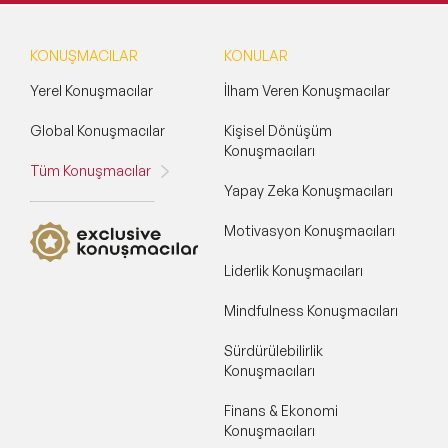
Bu alanlardaki faaliyetleriyle Dilara Koçak, beslenme ve
sağlık konularında topluma bilgi vermeyi, farkındalık
KONUŞMACILAR
KONULAR
yaratmayı ve sağlıklı yaşamı teşvik etmeyi
amaçlamaktadır.
Yerel Konuşmacılar
İlham Veren Konuşmacılar
Global Konuşmacılar
Kişisel Dönüşüm
Konuşmacıları
Tüm Konuşmacılar
Yapay Zeka Konuşmacıları
Motivasyon Konuşmacıları
Liderlik Konuşmacıları
Mindfulness Konuşmacıları
Sürdürülebilirlik
Konuşmacıları
Finans & Ekonomi
Konuşmacıları