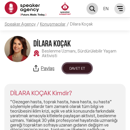
EN
Speaker Agency
Konuşmacılar
Dilara Koçak
KONUŞMACILAR
DİLARA KOÇAK
Yerel Konuşmacılar
KONULAR
Beslenme Uzmanı, Sürdürülebilir Yaşam
Aktivisti
Global Konuşmacılar
Öne Çıkan Konular
ÇÖZÜMLER
Paylaş
DAVET ET
Exclusive Konuşmacılar
Exclusive Konuşmacılarımız
Keynote & Konuşma
INFLUENCER
Tüm Konuşmacılar
DİLARA KOÇAK Kimdir?
Ünlü Konuşmacılar
Master Class Workshop
HAKKIMIZDA
“Gezegen hasta, toprak hasta, hava hasta, su hasta”
söylemiyle yıllardır tam zamanlı olarak tüm bilgi ve
tecrübesini iklim krizi, açlık ve atık konusunda farkındalık
İlham Veren Konuşmacılar
Akış Sunumu & Moderasyon
yaratmak amacıyla kitlelerle paylaşan aktivist, beslenme
Biz Kimiz?
BLOG
uzmanı. Yaklaşık 30 yıllık profesyonel hayatında uzmanlığı
gereği topraktan sofraya uzanan gıdanın değişim ve
İlham Veren Kadın Konuşmacılar
Deneyim Odaklı Çözümler
dönüşümünün insan, toplum ve ülkelerin sağlığı ve