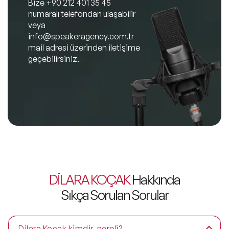
Bize
+90 212 401 35 45
numaralı telefondan ulaşabilir
veya
info@speakeragency.com.tr
mail adresi üzerinden iletişime
geçebilirsiniz.
DİLARA KOÇAK
Hakkında
Sıkça Sorulan Sorular
Dilara Koçak kimdir, nereli?