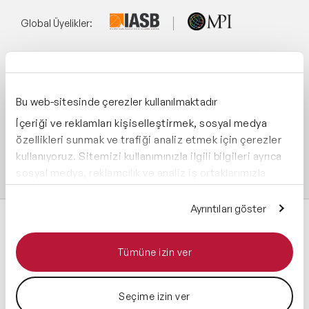
Global Üyelikler:
Yönetim Sistemi:
Bu web-sitesinde çerezler kullanılmaktadır
İçeriği ve reklamları kişiselleştirmek, sosyal medya
Destekliyoruz:
özellikleri sunmak ve trafiği analiz etmek için çerezler
kullanıyoruz. Sitemizi kullanımınızla ilgili bilgileri ayrıca
sosyal medya, reklamcılık ve analiz iş ortaklarımızla
paylaşabiliriz. İş ortaklarımız, bu bilgileri kendilerine
sağladığınız veya hizmetlerini kullanırken topladıkları
Ayrıntıları göster
diğer bilgilerle birleştirebilir.
Tümüne izin ver
Tüm hakları saklıdır 2026 © Speaker Agency
Seçime izin ver