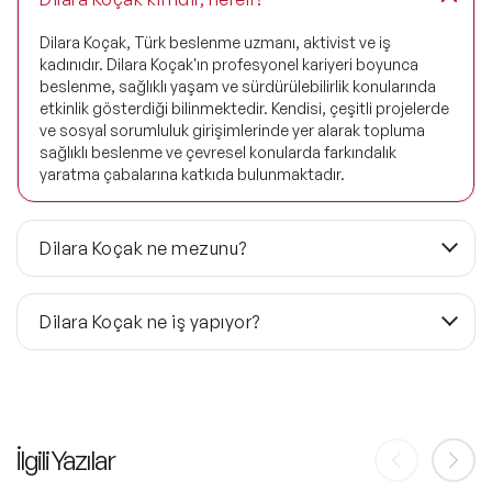
Dilara Koçak, Türk beslenme uzmanı, aktivist ve iş
kadınıdır. Dilara Koçak'ın profesyonel kariyeri boyunca
beslenme, sağlıklı yaşam ve sürdürülebilirlik konularında
etkinlik gösterdiği bilinmektedir. Kendisi, çeşitli projelerde
ve sosyal sorumluluk girişimlerinde yer alarak topluma
sağlıklı beslenme ve çevresel konularda farkındalık
yaratma çabalarına katkıda bulunmaktadır.
Dilara Koçak ne mezunu?
Dilara Koçak, Hacettepe Üniversitesi'nde "Beslenme ve
Diyetetik" alanında lisans eğitimi almıştır. Ayrıca, yüksek
Dilara Koçak ne iş yapıyor?
lisansını da aynı üniversitede tamamlayarak uzman
ünvanını almıştır. Beslenme ve diyetetik alanında sahip
Dilara Koçak, Türk beslenme uzmanı, aktivist ve iş
olduğu bilgi birikimiyle 1990 yılında bu alanda kariyerine
kadınıdır. Beslenme ve diyetetik alanında uzmanlaşmış
başlamıştır.
olan Koçak, bu alandaki bilgi ve deneyimini kullanarak
Dilara Koçak, Amerika Birleşik Devletleri'nde çeşitli
çeşitli faaliyetlerde bulunmaktadır. İşte Dilara Koçak'ın
hastanelerde bulunarak uluslararası tecrübe kazanmış ve
İlgili Yazılar
yaptığı işlere dair bazı ana başlıklar:
bu deneyimi Mezura Kliniği'ni kurma sürecine katkıda
1. Mezura Kliniği: Koçak, Mezura Kliniği'ni kurarak bireysel
bulunmak üzere Türkiye'ye taşımıştır. Mezura Kliniği'nde