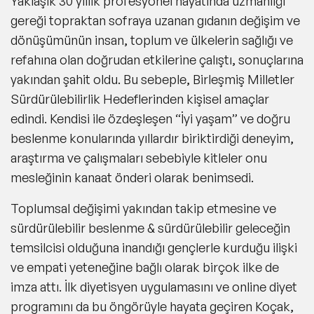
Yaklaşık 30 yıllık profesyonel hayatında uzmanlığı
şekersiz) Starbucks Mutfak aracılığıyla insanlara
gereği topraktan sofraya uzanan gıdanın değişim ve
ulaşmaktadır. Yemek Bağışları: Evsizlere yemek dağıtan
gıda bankacılığı organizasyonu olan Hayata Sarıl
dönüşümünün insan, toplum ve ülkelerin sağlığı ve
Lokantası ile farkındalık yaratarak askıda yemek bağışları
organize edildi ve 2 yıllık bakliyat ihtiyacı karşılandı. Avrupa
refahına olan doğrudan etkilerine çalıştı, sonuçlarına
Atık Azaltım Haftası Yarışma Katılımı: “Fransız Kültür”
yakından şahit oldu. Bu sebeple, Birleşmiş Milletler
desteği ve “Adım Adım Sıfır Atık Platformu” ile "Avrupa
Atık Azaltımı Haftası için yapılan çalışma ile " Sürdürülebilir
Sürdürülebilirlik Hedeflerinden kişisel amaçlar
Kaynak Yönetimi için Şehirler ve Bölgeler Birliği
yarışmasında” finale kalındı. AB ülkelerini ve aday ülkeleri
edindi. Kendisi ile özdeşleşen “İyi yaşam” ve doğru
kapsayan bu yarışma Avrupa Komisyonu'nun Life+
programı tarafından finanse edilmekte olup sonuçların
beslenme konularında yıllardır biriktirdiği deneyim,
açıklanması beklenmektedir.
araştırma ve çalışmaları sebebiyle kitleler onu
mesleğinin kanaat önderi olarak benimsedi.
Toplumsal değişimi yakından takip etmesine ve
sürdürülebilir beslenme & sürdürülebilir geleceğin
temsilcisi olduğuna inandığı gençlerle kurduğu ilişki
ve empati yeteneğine bağlı olarak birçok ilke de
imza attı. İlk diyetisyen uygulamasını ve online diyet
programını da bu öngörüyle hayata geçiren Koçak,