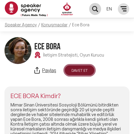
EN
Speaker Agency
Konuşmacılar
Ece Bora
KONUŞMACILAR
Yerel Konuşmacılar
ECE BORA
KONULAR
İletişim Stratejisti, Oyun Kurucu
Global Konuşmacılar
Öne Çıkan Konular
ÇÖZÜMLER
Paylaş
DAVET ET
Exclusive Konuşmacılar
Exclusive Konuşmacılarımız
Keynote & Konuşma
INFLUENCER
Tüm Konuşmacılar
ECE BORA Kimdir?
Ünlü Konuşmacılar
Master Class Workshop
HAKKIMIZDA
Mimar Sinan Üniversitesi Sosyoloji Bölümünü bitirdikten
sonra iletişim sektöründe geçirdiği 20 yıl içinde çeşitli
dergilerde ve haber sitelerinde muhabirlik ve editörlük
İlham Veren Konuşmacılar
Akış Sunumu & Moderasyon
yapan Ece Bora, 2008 sonrası ağırlıkla kendi şirketi olan
Biz Kimiz?
BLOG
Kontra İletişim çatısı altında olmak üzere büyük yerel ve
küresel markaların iletişim danışmanlığı ve medya ilişkileri
İlham Veren Kadın Konuşmacılar
Deneyim Odaklı Çözümler
yönetimini üstlendi. 2014 itibariyle "İtibar Yönetimi",