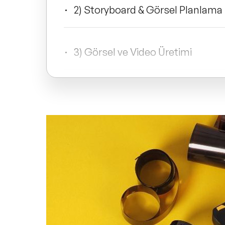
2) Storyboard & Görsel Planlama
3) Görsel ve Video Üretimi
4) Ses, Müzik ve Dublaj Yapımı
5) Kurgu ve Montaj Araçları
6) Etkili Bir Yayın ve Pazarlama Sü
Yapay Zeka ile Film Yapımı Hakkı