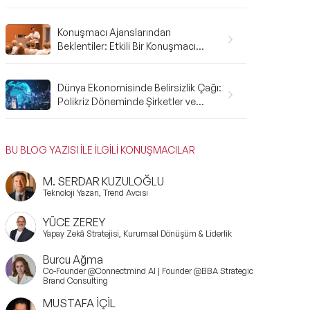
Gerekenler: A'dan Z'ye Rehber
Konuşmacı Ajanslarından
Beklentiler: Etkili Bir Konuşmacı
Ajansı Nasıl Olmalı?
Dünya Ekonomisinde Belirsizlik Çağı:
Polikriz Döneminde Şirketler ve
Bireyler Nasıl Hazırlanmalı?
BU BLOG YAZISI İLE İLGİLİ KONUŞMACILAR
M. SERDAR KUZULOĞLU
Teknoloji Yazarı, Trend Avcısı
YÜCE ZEREY
Yapay Zekâ Stratejisi, Kurumsal Dönüşüm & Liderlik
Burcu Ağma
Co-Founder @Connectmind AI | Founder @BBA Strategic
Brand Consulting
MUSTAFA İÇİL