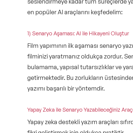
seslendirmeye kadar tüm süreçlerde yan
en popüler AI araçlarını keşfedelim:
1) Senaryo Aşaması: AI ile Hikayeni Oluştur
Film yapımının ilk aşaması senaryo yazı
filminizi yaratmanız oldukça zordur. Se
bulamama, yapısal tutarsızlıklar ve yara
getirmektedir. Bu zorlukların üstesinde
yazımı başarılı bir yöntemdir.
Yapay Zeka ile Senaryo Yazabileceğiniz Araç
Yapay zeka destekli yazım araçları sıfı
fikri geliştirmek için oldukça pratiktir.