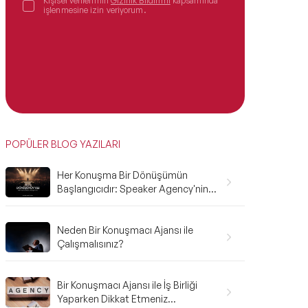
Kişisel verilerimin
Gizlilik Bildirimi
kapsamında
işlenmesine izin veriyorum.
POPÜLER BLOG YAZILARI
Her Konuşma Bir Dönüşümün
Başlangıcıdır: Speaker Agency'nin
2025 Karnesi ve 2026'ya Bakış
Neden Bir Konuşmacı Ajansı ile
Çalışmalısınız?
Bir Konuşmacı Ajansı ile İş Birliği
Yaparken Dikkat Etmeniz