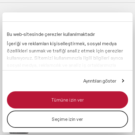
SON EKLENEN BLOG YAZILARI
Eylül-Kasım Etkinlik Sezonuna 4 Hafta Kaldı:
Bu web-sitesinde çerezler kullanılmaktadır
Geç Kalmamak İçin Kontrol Listesi
İçeriği ve reklamları kişiselleştirmek, sosyal medya
özellikleri sunmak ve trafiği analiz etmek için çerezler
Çalışanları Yapay Zekâya Kazandırmanın 5
kullanıyoruz. Sitemizi kullanımınızla ilgili bilgileri ayrıca
Hikâyesi
sosyal medya, reklamcılık ve analiz iş ortaklarımızla
paylaşabiliriz. İş ortaklarımız, bu bilgileri kendilerine
Konuşmacı Bütçesi Nasıl Belirlenir? 7 Faktör
sağladığınız veya hizmetlerini kullanırken topladıkları
Ayrıntıları göster
(2026)
diğer bilgilerle birleştirebilir.
Tümüne izin ver
Finans-Ekonomi Konuşmacıları Türkiye'de
Nereye Davet Ediliyor
Seçime izin ver
Business Influencer Projesi Nasıl Kurgulanır?