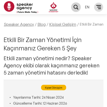
EN
KONUŞMACILAR
Speaker Agency
Blog
Kişisel Gelişim
Etkili Bir Zaman 
Yerel Konuşmacılar
KONULAR
Etkili Bir Zaman Yönetimi İçin
Kaçınmanız Gereken 5 Şey
Global Konuşmacılar
Öne Çıkan Konular
ÇÖZÜMLER
Etkili zaman yönetimi nedir? Speaker
Exclusive Konuşmacılar
Agency ekibi olarak kaçınmanız gereken
Exclusive Konuşmacılarımız
Keynote & Konuşma
INFLUENCER
5 zaman yönetimi hatasını derledik!
Tüm Konuşmacılar
Ünlü Konuşmacılar
Master Class Workshop
HAKKIMIZDA
Kişisel Dönüşüm
İlham Veren Konuşmacılar
Akış Sunumu & Moderasyon
Biz Kimiz?
BLOG
Yayınlanma Tarihi:
24 Nisan 2024
Güncelleme Tarihi:
12 Haziran 2026
İlham Veren Kadın Konuşmacılar
Deneyim Odaklı Çözümler