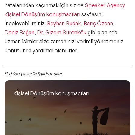
hatalarından kaçınmak için siz de
Speaker Agency
Kişisel Dönüşüm Konuşmacıları
sayfasını
inceleyebilirsiniz.
Beyhan Budak
,
Barış Özcan
,
Deniz Bağan
,
Dr. Gizem Sürenkök
gibi alanında
uzman isimler size zamanınızı verimli yönetmeniz
konusunda yardımcı olabilirler.
Bu blog yazısı ile ilgili konular:
Kişisel Dönüşüm Konuşmacıları