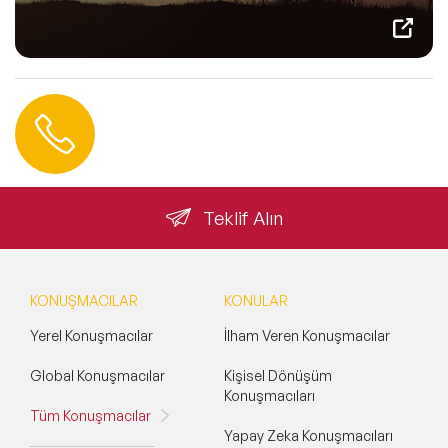
Hemen Ulaşın
0 212 401 35 45
info@speakeragency.com.tr
Teklif Alın
KONUŞMACILAR
KONULAR
Yerel Konuşmacılar
İlham Veren Konuşmacılar
Global Konuşmacılar
Kişisel Dönüşüm
Konuşmacıları
Tüm Konuşmacılar
Yapay Zeka Konuşmacıları