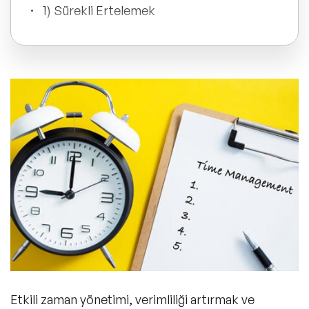
ve Kapsayıcılık Konuşmacıları
1) Sürekli Ertelemek
Tüm Konular
2) Detaylarda Kaybolmak
Trend Konular
3) Öncelik Belirlememek
🔥 Global Konuşmacılar
🔥 Motivasyon Konuşmacıları
4) Dağınık Çalışma Ortamı
🔥 Liderlik Konuşmacıları
5) Sık Sık Mola Vermemek
🔥 Ekonomi Konuşmacıları
🔥 Yapay Zeka Konuşmacıları
Etkili zaman yönetimi, verimliliği artırmak ve
Zaman Yönetimi Becerilerini Geliştirmek