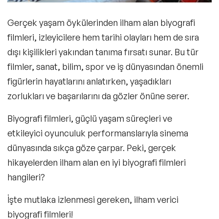
Mercury ve Queen’in Efsane Yolculuğu
Gerçek yaşam öykülerinden ilham alan biyografi
filmleri, izleyicilere hem tarihi olayları hem de sıra
The Theory of Everything (2014) –
dışı kişilikleri yakından tanıma fırsatı sunar. Bu tür
Stephen Hawking’in Zihin Açıcı
filmler,
sanat, bilim, spor ve iş dünyasından önemli
Yolculuğu
figürlerin
hayatlarını anlatırken, yaşadıkları
zorlukları ve başarılarını da gözler önüne serer.
Biyografi filmleri, güçlü yaşam süreçleri ve
Rocketman (2019) – Elton John’un
Efsanevi Müzikal Yolculuğu
etkileyici oyunculuk performanslarıyla sinema
dünyasında sıkça göze çarpar. Peki, gerçek
hikayelerden ilham alan en iyi biyografi filmleri
Biyografi Filmleri Hakkında Sıkça
hangileri?
Sorulan Sorular
İşte mutlaka izlenmesi gereken, ilham verici
biyografi filmleri!