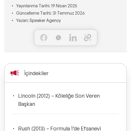
Ne Sunarız?
İLETİŞİM
Yayınlanma Tarihi:
19 Nisan 2025
Kişisel Dönüşüm Konuşmacıları
Güncelleme Tarihi:
31 Temmuz 2026
Konuşmacı Özel Çözümleri
Ne Yaparız?
Yazan:
Speaker Agency
Sürdürülebilirlik Konuşmacıları
Tüm Çözümler
Kim İçin Yaparız?
Yeni Konuşmacılarımız
Kimlerle Yaparız?
Dijital Dönüşüm Konuşmacıları
Ekibimiz
İçindekiler
Pazarlama Konuşmacıları
Referanslarımız
Mindfulness Konuşmacıları
Lincoln (2012) – Köleliğe Son Veren
Sıkça Sorulan Sorular
Başkan
Mizah Konuşmacıları
Cinsiyet Eşitliği, Çeşitlilik
Rush (2013) – Formula 1’de Efsanevi