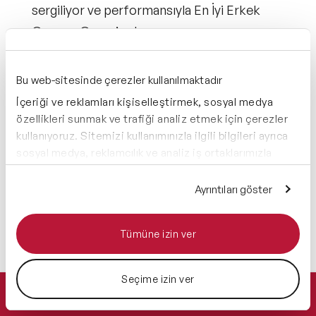
sergiliyor
ve performansıyla
En İyi Erkek
Oyuncu Oscar’ını
kazanıyor.
Görselliğiyle dikkat çeken film,
Hawking’in iç
Bu web-sitesinde çerezler kullanılmaktadır
dünyasını ve evrenle olan bağını sinematografik
İçeriği ve reklamları kişiselleştirmek, sosyal medya
yansıtıyor.
özellikleri sunmak ve trafiği analiz etmek için çerezler
kullanıyoruz. Sitemizi kullanımınızla ilgili bilgileri ayrıca
Duygusal anlatımı, bilimsel başarılarla
sosyal medya, reklamcılık ve analiz iş ortaklarımızla
harmanlayan senaryo, izleyiciyi derinden
paylaşabiliriz. İş ortaklarımız, bu bilgileri kendilerine
etkileyen sahnelerle dolu.
sağladığınız veya hizmetlerini kullanırken topladıkları
Ayrıntıları göster
diğer bilgilerle birleştirebilir.
Hemen Ulaşın
0 212 401 35 45
Tümüne izin ver
info@speakeragency.com.tr
Seçime izin ver
Teklif Alın