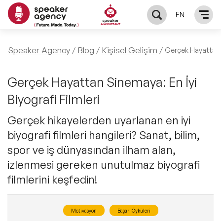
EN
KONUŞMACILAR
Speaker Agency
Blog
Kişisel Gelişim
Gerçek Hayattan S
Yerel Konuşmacılar
KONULAR
Gerçek Hayattan Sinemaya: En İyi
Biyografi Filmleri
Global Konuşmacılar
Öne Çıkan Konular
ÇÖZÜMLER
Gerçek hikayelerden uyarlanan en iyi
Exclusive Konuşmacılar
biyografi filmleri hangileri? Sanat, bilim,
Exclusive Konuşmacılarımız
Keynote & Konuşma
INFLUENCER
spor ve iş dünyasından ilham alan,
Tüm Konuşmacılar
Ünlü Konuşmacılar
izlenmesi gereken unutulmaz biyografi
Master Class Workshop
HAKKIMIZDA
filmlerini keşfedin!
İlham Veren Konuşmacılar
Akış Sunumu & Moderasyon
Biz Kimiz?
BLOG
Motivasyon
Başarı Öyküleri
İlham Veren Kadın Konuşmacılar
Deneyim Odaklı Çözümler