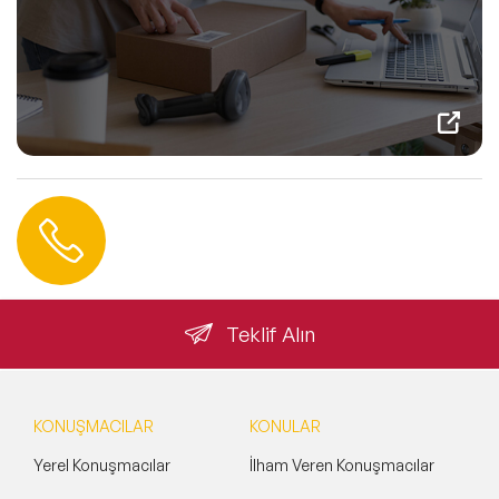
Hemen Ulaşın
0 212 401 35 45
info@speakeragency.com.tr
Teklif Alın
KONUŞMACILAR
KONULAR
Yerel Konuşmacılar
İlham Veren Konuşmacılar