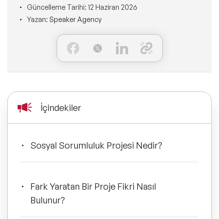
Ne Sunarız?
Güncelleme Tarihi:
12 Haziran 2026
İLETİŞİM
Yazan:
Speaker Agency
Kişisel Dönüşüm Konuşmacıları
Konuşmacı Özel Çözümleri
Ne Yaparız?
Sürdürülebilirlik Konuşmacıları
Tüm Çözümler
Kim İçin Yaparız?
Yeni Konuşmacılarımız
Kimlerle Yaparız?
Dijital Dönüşüm Konuşmacıları
İçindekiler
Ekibimiz
Pazarlama Konuşmacıları
Referanslarımız
Sosyal Sorumluluk Projesi Nedir?
Mindfulness Konuşmacıları
Sıkça Sorulan Sorular
Mizah Konuşmacıları
Fark Yaratan Bir Proje Fikri Nasıl
Bulunur?
Cinsiyet Eşitliği, Çeşitlilik