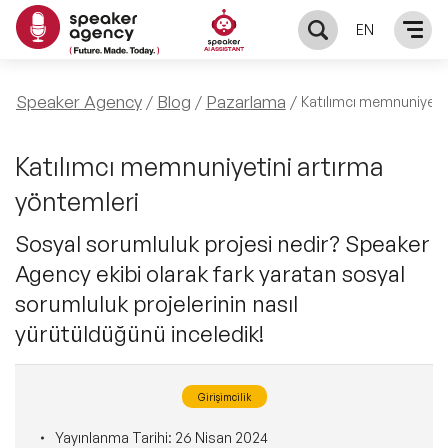
EN
KONUŞMACILAR
Speaker Agency
Blog
Pazarlama
Katılımcı memnuniyetin
Yerel Konuşmacılar
KONULAR
Katılımcı memnuniyetini artırma
yöntemleri
Global Konuşmacılar
Öne Çıkan Konular
ÇÖZÜMLER
Sosyal sorumluluk projesi nedir? Speaker
Exclusive Konuşmacılar
Agency ekibi olarak fark yaratan sosyal
Exclusive Konuşmacılarımız
Keynote & Konuşma
INFLUENCER
sorumluluk projelerinin nasıl
Tüm Konuşmacılar
Ünlü Konuşmacılar
yürütüldüğünü inceledik!
Master Class Workshop
HAKKIMIZDA
İlham Veren Konuşmacılar
Akış Sunumu & Moderasyon
Girişimcilik
Biz Kimiz?
BLOG
İlham Veren Kadın Konuşmacılar
Yayınlanma Tarihi:
26 Nisan 2024
Deneyim Odaklı Çözümler