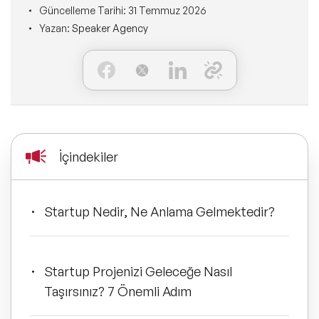
Ne Sunarız?
Güncelleme Tarihi:
31 Temmuz 2026
İLETİŞİM
Yazan:
Speaker Agency
Kişisel Dönüşüm Konuşmacıları
Konuşmacı Özel Çözümleri
Ne Yaparız?
Sürdürülebilirlik Konuşmacıları
Tüm Çözümler
Kim İçin Yaparız?
Yeni Konuşmacılarımız
Kimlerle Yaparız?
Dijital Dönüşüm Konuşmacıları
İçindekiler
Ekibimiz
Pazarlama Konuşmacıları
Referanslarımız
Startup Nedir, Ne Anlama Gelmektedir?
Mindfulness Konuşmacıları
Sıkça Sorulan Sorular
Mizah Konuşmacıları
Startup Projenizi Geleceğe Nasıl
Taşırsınız? 7 Önemli Adım
Cinsiyet Eşitliği, Çeşitlilik