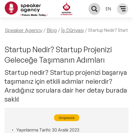
EN
KONUŞMACILAR
Speaker Agency
Blog
İş Dünyası
Startup Nedir? Startup
Yerel Konuşmacılar
KONULAR
Startup Nedir? Startup Projenizi
Geleceğe Taşımanın Adımları
Global Konuşmacılar
Öne Çıkan Konular
ÇÖZÜMLER
Startup nedir? Startup projenizi başarıya
Exclusive Konuşmacılar
taşımanız için etkili adımlar nelerdir?
Exclusive Konuşmacılarımız
Keynote & Konuşma
INFLUENCER
Aradığınız sorulara dair her detay burada
Tüm Konuşmacılar
Ünlü Konuşmacılar
saklı!
Master Class Workshop
HAKKIMIZDA
İlham Veren Konuşmacılar
Akış Sunumu & Moderasyon
Girişimcilik
Biz Kimiz?
BLOG
İlham Veren Kadın Konuşmacılar
Yayınlanma Tarihi:
30 Aralık 2023
Deneyim Odaklı Çözümler