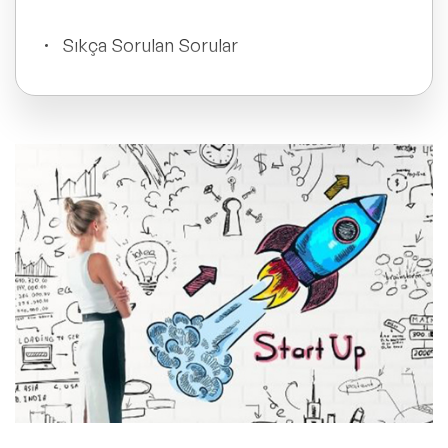
ve Kapsayıcılık Konuşmacıları
Sıkça Sorulan Sorular
Tüm Konular
Trend Konular
🔥 Global Konuşmacılar
🔥 Motivasyon Konuşmacıları
🔥 Liderlik Konuşmacıları
🔥 Ekonomi Konuşmacıları
🔥 Yapay Zeka Konuşmacıları