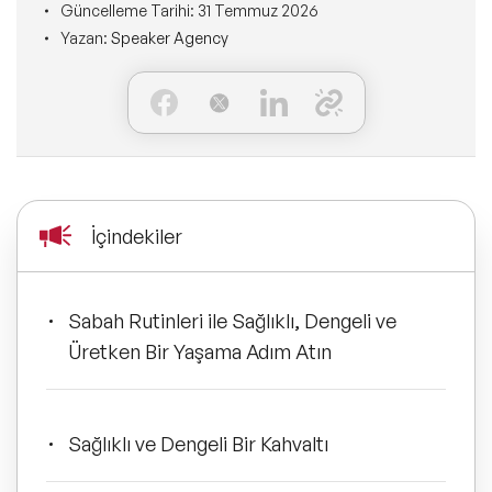
Ne Sunarız?
Güncelleme Tarihi:
31 Temmuz 2026
İLETİŞİM
Yazan:
Speaker Agency
Kişisel Dönüşüm Konuşmacıları
Konuşmacı Özel Çözümleri
Ne Yaparız?
Sürdürülebilirlik Konuşmacıları
Tüm Çözümler
Kim İçin Yaparız?
Yeni Konuşmacılarımız
Kimlerle Yaparız?
Dijital Dönüşüm Konuşmacıları
İçindekiler
Ekibimiz
Pazarlama Konuşmacıları
Referanslarımız
Sabah Rutinleri ile Sağlıklı, Dengeli ve
Üretken Bir Yaşama Adım Atın
Mindfulness Konuşmacıları
Sıkça Sorulan Sorular
Mizah Konuşmacıları
Sağlıklı ve Dengeli Bir Kahvaltı
Cinsiyet Eşitliği, Çeşitlilik