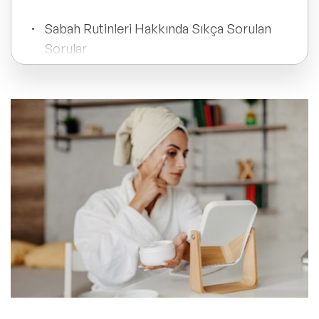
ve Kapsayıcılık Konuşmacıları
Sabah Rutinleri Hakkında Sıkça Sorulan
Tüm Konular
Sorular
Trend Konular
🔥 Global Konuşmacılar
🔥 Motivasyon Konuşmacıları
🔥 Liderlik Konuşmacıları
🔥 Ekonomi Konuşmacıları
🔥 Yapay Zeka Konuşmacıları