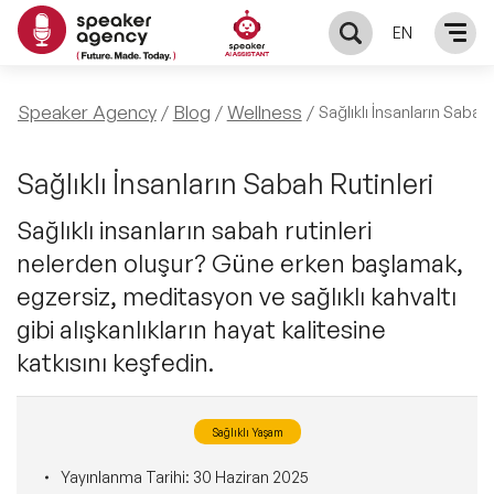
EN
KONUŞMACILAR
Speaker Agency
Blog
Wellness
Sağlıklı İnsanların Sabah 
Yerel Konuşmacılar
KONULAR
Sağlıklı İnsanların Sabah Rutinleri
Sağlıklı insanların sabah rutinleri
Global Konuşmacılar
Öne Çıkan Konular
ÇÖZÜMLER
nelerden oluşur? Güne erken başlamak,
Exclusive Konuşmacılar
egzersiz, meditasyon ve sağlıklı kahvaltı
Exclusive Konuşmacılarımız
Keynote & Konuşma
INFLUENCER
gibi alışkanlıkların hayat kalitesine
Tüm Konuşmacılar
katkısını keşfedin.
Ünlü Konuşmacılar
Master Class Workshop
HAKKIMIZDA
İlham Veren Konuşmacılar
Akış Sunumu & Moderasyon
Sağlıklı Yaşam
Biz Kimiz?
BLOG
Yayınlanma Tarihi:
30 Haziran 2025
İlham Veren Kadın Konuşmacılar
Deneyim Odaklı Çözümler