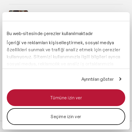
Çalışanları Yapay Zekâya Kazandırmanın 5
Hikâyesi
Bu web-sitesinde çerezler kullanılmaktadır
Konuşmacı Bütçesi Nasıl Belirlenir? 7 Faktör
İçeriği ve reklamları kişiselleştirmek, sosyal medya
(2026)
özellikleri sunmak ve trafiği analiz etmek için çerezler
kullanıyoruz. Sitemizi kullanımınızla ilgili bilgileri ayrıca
Finans-Ekonomi Konuşmacıları Türkiye'de
sosyal medya, reklamcılık ve analiz iş ortaklarımızla
Nereye Davet Ediliyor
paylaşabiliriz. İş ortaklarımız, bu bilgileri kendilerine
sağladığınız veya hizmetlerini kullanırken topladıkları
Ayrıntıları göster
diğer bilgilerle birleştirebilir.
Business Influencer Projesi Nasıl Kurgulanır?
Tümüne izin ver
Tüm blog yazılarını incele
Seçime izin ver