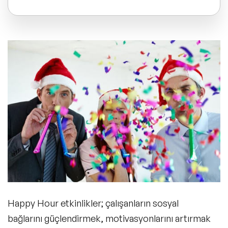
ve Kapsayıcılık Konuşmacıları
Happy Hour Etkinlikler Ne Zaman
Tüm Konular
Düzenlenir?
Happy Hour Etkinliklere Katılım Zorunlu
Trend Konular
Mudur?
🔥 Global Konuşmacılar
Happy Hour Etkinliklerde Çalışanlar İçin
🔥 Motivasyon Konuşmacıları
Ulaşım Nasıl Sağlanır?
🔥 Liderlik Konuşmacıları
Happy Hour Etkinliklerde Şirket İçi
🔥 Ekonomi Konuşmacıları
Happy Hour etkinlikler
; çalışanların sosyal
Konular Tartışılır Mı?
bağlarını güçlendirmek, motivasyonlarını artırmak
🔥 Yapay Zeka Konuşmacıları