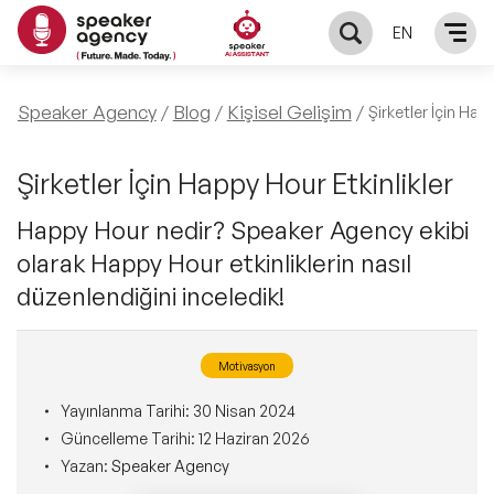
EN
KONUŞMACILAR
Speaker Agency
Blog
Kişisel Gelişim
Şirketler İçin Hap
Yerel Konuşmacılar
KONULAR
Şirketler İçin Happy Hour Etkinlikler
Happy Hour nedir? Speaker Agency ekibi
Global Konuşmacılar
Öne Çıkan Konular
ÇÖZÜMLER
olarak Happy Hour etkinliklerin nasıl
Exclusive Konuşmacılar
düzenlendiğini inceledik!
Exclusive Konuşmacılarımız
Keynote & Konuşma
INFLUENCER
Tüm Konuşmacılar
Ünlü Konuşmacılar
Master Class Workshop
Motivasyon
HAKKIMIZDA
Yayınlanma Tarihi:
30 Nisan 2024
İlham Veren Konuşmacılar
Akış Sunumu & Moderasyon
Güncelleme Tarihi:
12 Haziran 2026
Biz Kimiz?
BLOG
Yazan:
Speaker Agency
İlham Veren Kadın Konuşmacılar
Deneyim Odaklı Çözümler