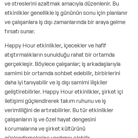
ve streslerini azaltmak amacıyla düzenlenir. Bu
Happy Hour Etkinlikler Şirket
etkinlikler genellikle iş gününün sonu için planlanır
Politikalarını İhlal Eder Mi?
ve çalışanlara iş dışı zamanlarında bir araya gelme
fırsatı sunar.
Happy Hour etkinlikler, içecekler ve hafif
atıştırmalıkların sunulduğu rahat bir ortamda
gerçekleşir. Böylece çalışanlar; iş arkadaşlarıyla
samimi bir ortamda sohbet edebilir, birbirlerini
daha iyi tanıyabilir ve iş dışı samimi ilişkiler
geliştirebilirler. Happy Hour etkinlikler, şirket içi
iletişimi güçlendirerek takım ruhunu ve iş
verimliliğini de artırabilirler. Bu tür etkinlikler
çalışanların iş ve özel hayat dengesini
korumalarına ve şirket kültürünü
güçlendirmelerine yardımcı olabilir.