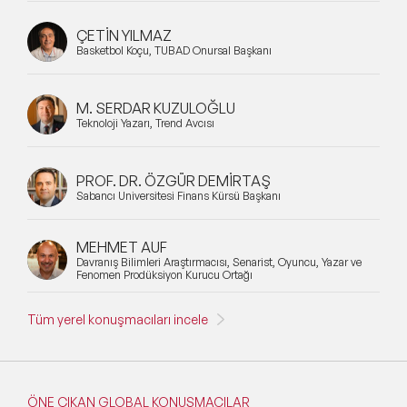
ÇETİN YILMAZ
Basketbol Koçu, TÜBAD Onursal Başkanı
M. SERDAR KUZULOĞLU
Teknoloji Yazarı, Trend Avcısı
PROF. DR. ÖZGÜR DEMİRTAŞ
Sabancı Üniversitesi Finans Kürsü Başkanı
MEHMET AUF
Davranış Bilimleri Araştırmacısı, Senarist, Oyuncu, Yazar ve
Fenomen Prodüksiyon Kurucu Ortağı
Tüm yerel konuşmacıları incele
ÖNE ÇIKAN GLOBAL KONUŞMACILAR