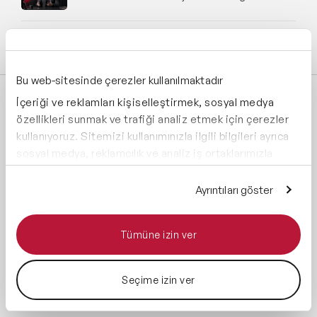
Tüm blog yazılarını incele
Bu web-sitesinde çerezler kullanılmaktadır
İçeriği ve reklamları kişiselleştirmek, sosyal medya
Speaker Agency’yi Takip Et:
özellikleri sunmak ve trafiği analiz etmek için çerezler
kullanıyoruz. Sitemizi kullanımınızla ilgili bilgileri ayrıca
sosyal medya, reklamcılık ve analiz iş ortaklarımızla
paylaşabiliriz. İş ortaklarımız, bu bilgileri kendilerine
sağladığınız veya hizmetlerini kullanırken topladıkları
Ayrıntıları göster
diğer bilgilerle birleştirebilir.
Global Üyelikler:
Tümüne izin ver
Yönetim Sistemi:
Seçime izin ver