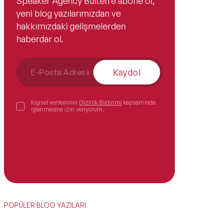
Speaker Agency Bülten’e abone ol,
yeni blog yazılarımızdan ve
hakkımızdaki gelişmelerden
haberdar ol.
Kaydol
Kişisel verilerimin
Gizlilik Bildirimi
kapsamında
işlenmesine izin veriyorum.
POPÜLER BLOG YAZILARI