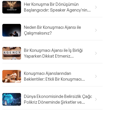
Her Konuşma Bir Dönüşümün
Başlangıcıdır: Speaker Agency'nin
2025 Karnesi ve 2026'ya Bakış
Neden Bir Konuşmacı Ajansı ile
Çalışmalısınız?
Bir Konuşmacı Ajansı ile İş Birliği
Yaparken Dikkat Etmeniz
Gerekenler: A'dan Z'ye Rehber
Konuşmacı Ajanslarından
Beklentiler: Etkili Bir Konuşmacı
Ajansı Nasıl Olmalı?
Dünya Ekonomisinde Belirsizlik Çağı:
Polikriz Döneminde Şirketler ve
Bireyler Nasıl Hazırlanmalı?