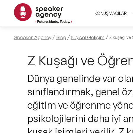
KONUŞMACILAR
Speaker Agency
Blog
Kişisel Gelişim
Z Kuşağı v
Z Kuşağı ve Öğr
Dünya genelinde var olan
sınıflandırmak, genel öze
eğitim ve öğrenme yönel
psikolojilerini daha iyi a
kuşak isimleri verilir. Z k