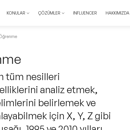
KONULAR
ÇÖZÜMLER
INFLUENCER
HAKKIMIZDA
e Öğrenme
enme
 tüm nesilleri
lliklerini analiz etmek,
imlerini belirlemek ve
nlayabilmek için X, Y, Z gibi
uşağı, 1995 ve 2010 yılları