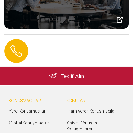
Hemen Ulaşın
0 212 401 35 45
info@speakeragency.com.tr
Teklif Alın
KONUŞMACILAR
KONULAR
Yerel Konuşmacılar
İlham Veren Konuşmacılar
Global Konuşmacılar
Kişisel Dönüşüm
Konuşmacıları