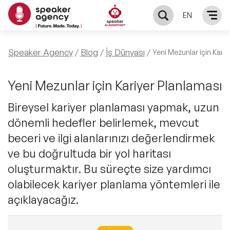
EN
KONUŞMACILAR
Speaker Agency
Blog
İş Dünyası
Yeni Mezunlar için Kari
Yerel Konuşmacılar
KONULAR
Yeni Mezunlar için Kariyer Planlaması
Bireysel kariyer planlaması yapmak, uzun
Global Konuşmacılar
Öne Çıkan Konular
ÇÖZÜMLER
dönemli hedefler belirlemek, mevcut
Exclusive Konuşmacılar
beceri ve ilgi alanlarınızı değerlendirmek
Exclusive Konuşmacılarımız
Keynote & Konuşma
INFLUENCER
ve bu doğrultuda bir yol haritası
Tüm Konuşmacılar
oluşturmaktır. Bu süreçte size yardımcı
Ünlü Konuşmacılar
Master Class Workshop
HAKKIMIZDA
olabilecek kariyer planlama yöntemleri ile
İlham Veren Konuşmacılar
açıklayacağız.
Akış Sunumu & Moderasyon
Biz Kimiz?
BLOG
İlham Veren Kadın Konuşmacılar
Deneyim Odaklı Çözümler