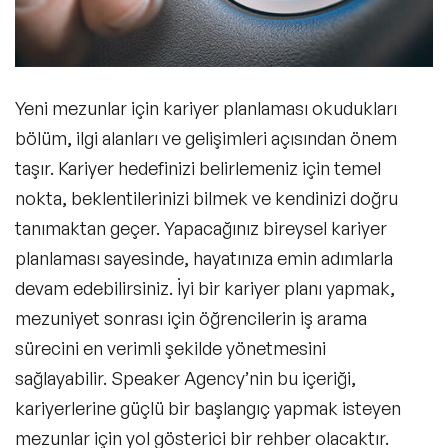
Profesyonel Ağınızı Genişletin
Yeni mezunlar için kariyer planlaması okudukları
bölüm, ilgi alanları ve gelişimleri açısından önem
Gelişiminizi İzleyin
taşır. Kariyer hedefinizi belirlemeniz için temel
nokta, beklentilerinizi bilmek ve kendinizi doğru
tanımaktan geçer. Yapacağınız
bireysel kariyer
Kişisel ve Profesyonel Dengenizi
planlaması
sayesinde, hayatınıza emin adımlarla
Oluşturun
devam edebilirsiniz.
İyi bir kariyer planı
yapmak,
mezuniyet sonrası için öğrencilerin iş arama
sürecini en verimli şekilde yönetmesini
Sık Sorulan Sorular
sağlayabilir. Speaker Agency’nin bu içeriği,
kariyerlerine güçlü bir başlangıç yapmak isteyen
mezunlar için yol gösterici bir rehber olacaktır.