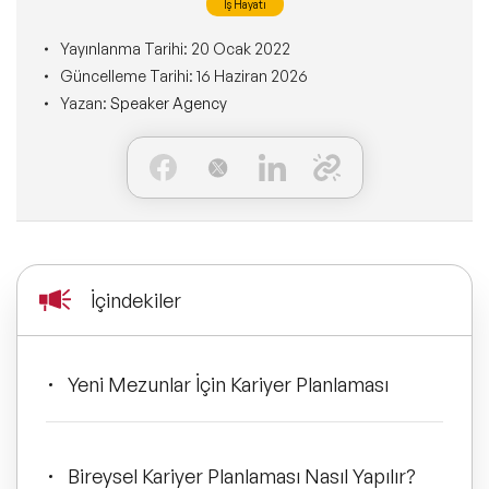
İş Hayatı
Ne Sunarız?
İLETİŞİM
Kişisel Dönüşüm Konuşmacıları
Yayınlanma Tarihi:
20 Ocak 2022
Konuşmacı Özel Çözümleri
Ne Yaparız?
Güncelleme Tarihi:
16 Haziran 2026
Yazan:
Speaker Agency
Sürdürülebilirlik Konuşmacıları
Tüm Çözümler
Kim İçin Yaparız?
Yeni Konuşmacılarımız
Kimlerle Yaparız?
Dijital Dönüşüm Konuşmacıları
Ekibimiz
Pazarlama Konuşmacıları
İçindekiler
Referanslarımız
Mindfulness Konuşmacıları
Sıkça Sorulan Sorular
Yeni Mezunlar İçin Kariyer Planlaması
Mizah Konuşmacıları
Cinsiyet Eşitliği, Çeşitlilik
Bireysel Kariyer Planlaması Nasıl Yapılır?