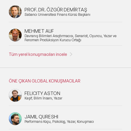
KVKK Konuşmacıları
PROF. DR. ÖZGÜR DEMİRTAŞ
Sabancı Üniversitesi Finans Kürsü Başkanı
NFT ve Sanat Konuşmacıları
MEHMET AUF
Felsefe & Yeni İnsan Halleri Konuşmacıları
Davranış Bilimleri Araştırmacısı, Senarist, Oyuncu, Yazar ve
Fenomen Prodüksiyon Kurucu Ortağı
Networking Konuşmacıları
Tüm yerel konuşmacıları incele
Siber Güvenlik Konuşmacıları
Fintek (Finansal Teknoloji) Konuşmacıları
ÖNE ÇIKAN GLOBAL KONUŞMACILAR
Tedarik Zinciri Yönetimi Konuşmacıları
FELICITY ASTON
Çalışan Bağlılığı & Motivasyon
Kaşif, Bilim İnsanı, Yazar
Konuşmacıları
Big Data (Büyük Veri) Konusunda Uzman
JAMIL QURESHI
Konuşmacılar
Performans Koçu, Psikolog, Yazar, Konuşmacı