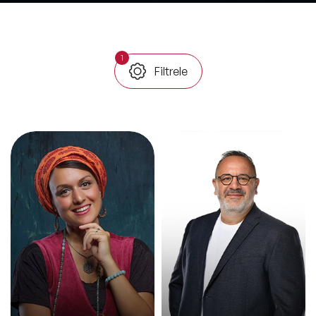
ve Kapsayıcılık Konuşmacıları
Tüm Konular
1
Filtrele
Trend Konular
🔥 Global Konuşmacılar
🔥 Motivasyon Konuşmacıları
🔥 Liderlik Konuşmacıları
🔥 Ekonomi Konuşmacıları
🔥 Yapay Zeka Konuşmacıları