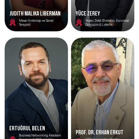
JUDITH MALIKA LIBERMAN
YÜCE ZEREY
Masal Anlatıcısı ve Sanat
Yapay Zekâ Stratejisi, Kurumsal
Terapisti
Dönüşüm & Liderlik
Ertuğrul Belen
PROF. DR. ERHAN ERKUT
Business Networking Akademi