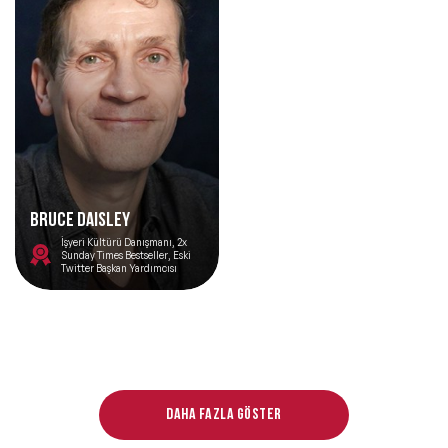
Bruce Daisley
İşyeri Kültürü Danışmanı, 2x
Sunday Times Bestseller, Eski
Twitter Başkan Yardımcısı
Daha fazla göster