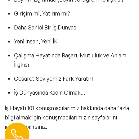
Mindfulness Konuşmacıları
Girişim mi, Yatırım mı?
Dijital Dönüşüm Konuşmacıları
Daha Sahici Bir İş Dünyası
İlham Veren Konuşmacılar
Yeni İnsan, Yeni İK
Filtrele
Temizle
Değişim Yönetimi Konuşmacıları
Çalışma Hayatında Başarı, Mutluluk ve Anlam
İlişkisi
Başarı Öyküleri Konuşmacıları
Cesaret Seviyemiz Fark Yaratır!
C-Level Konuşmacılar
İş Dünyasında Kadın Olmak…
Mizah Konuşmacıları
İş Hayatı 101 konuşmacılarımız hakkında daha fazla
Müşteri & Tüketici Trendleri Konuşmacıları
bilgi almak için konuşmacılarımızın sayfalarını
Vizyon & Strateji Konuşmacıları
inceleyebilirsiniz.
Hemen Ulaşın
0 212 401 35 45
İnovasyon Konuşmacıları