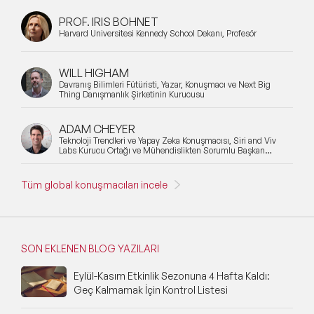
Bilim Konuşmacıları
PROF. IRIS BOHNET
Döngüsel Ekonomi Alanında Uzman
Harvard Üniversitesi Kennedy School Dekanı, Profesör
Konuşmacılar
Edebiyat Konusunda Uzman Konuşmacılar
WILL HIGHAM
Davranış Bilimleri Fütüristi, Yazar, Konuşmacı ve Next Big
Thing Danışmanlık Şirketinin Kurucusu
Endüstri 4.0 Konusunda Uzman ve
Deneyimli Konuşmacılar
ADAM CHEYER
İklim Değişikliği Konusunda Uzman
Teknoloji Trendleri ve Yapay Zeka Konuşmacısı, Siri and Viv
Labs Kurucu Ortağı ve Mühendislikten Sorumlu Başkan
Konuşmacılar
Yardımcısı
İletişim & Medya Konusunda Uzman
Tüm global konuşmacıları incele
Konuşmacılar
İş Dünyası ve İş Hayatı Konusunda Uzman
Konuşmacılar
SON EKLENEN BLOG YAZILARI
Kariyer & Yetenek Yönetimi Konusunda
Uzman Konuşmacılar
Eylül-Kasım Etkinlik Sezonuna 4 Hafta Kaldı:
Geç Kalmamak İçin Kontrol Listesi
Kişisel Marka & İmaj Yönetimi Konusunda
Uzman Konuşmacılar