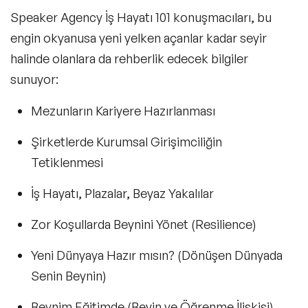
Speaker Agency İş Hayatı 101 konuşmacıları, bu
Konular
engin okyanusa yeni yelken açanlar kadar seyir
halinde olanlara da rehberlik edecek bilgiler
Exclusive Konuşmacılar
sunuyor:
Yeni Konuşmacılar
Mezunların Kariyere Hazırlanması
Motivasyon Konuşmacıları
Şirketlerde Kurumsal Girişimciliğin
Kişisel Dönüşüm Konuşmacıları
Tetiklenmesi
Sürdürülebilirlik Konuşmacıları
İş Hayatı, Plazalar, Beyaz Yakalılar
Liderlik Konuşmacıları
Zor Koşullarda Beynini Yönet (Resilience)
Finans & Ekonomi Konuşmacıları
Yeni Dünyaya Hazır mısın? (Dönüşen Dünyada
Yapay Zeka Konuşmacıları
Senin Beynin)
Pazarlama & Yaratıcılık Konuşmacıları
Beynim Eğitimde (Beyin ve Öğrenme İlişkisi)