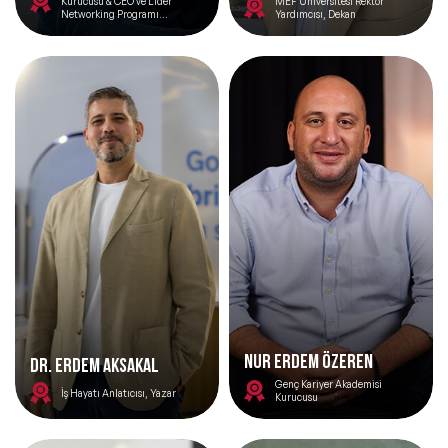
Kurucusu & CEO ve Lider
MEF Üniversitesi Rektör
Networking Programı
Yardımcısı, Dekan
Tasarımcısı
Nur Erdem Özeren
DR. ERDEM AKSAKAL
Genç Kariyer Akademisi
İş Hayatı Anlatıcısı, Yazar
Kurucusu