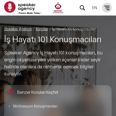
EN
KONUŞMACILAR
Speaker Agency
Konular
İş Hayatı 101 Konuşmacıları
İş Hayatı 101 Konuşmacıları
Yerel Konuşmacılar
KONULAR
Speaker Agency İş Hayatı 101 konuşmacıları, bu
Global Konuşmacılar
Öne Çıkan Konular
ÇÖZÜMLER
engin okyanusa yeni yelken açanlar kadar seyir
halinde olanlara da rehberlik edecek bilgiler
Exclusive Konuşmacılar
Exclusive Konuşmacılarımız
Keynote & Konuşma
INFLUENCER
sunuyor.
Tüm Konuşmacılar
Ünlü Konuşmacılar
Master Class Workshop
HAKKIMIZDA
Benzer Konuları Keşfet
İlham Veren Konuşmacılar
Akış Sunumu & Moderasyon
Biz Kimiz?
BLOG
Motivasyon Konuşmacıları
İlham Veren Kadın Konuşmacılar
Deneyim Odaklı Çözümler