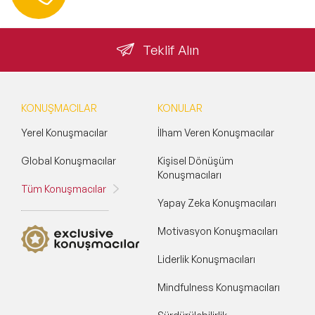
info@speakeragency.com.tr
Toplum & Uluslararası İlişkiler Konuşmacıları
Teklif Alın
Girişimcilik Konuşmacıları
Neuro Science (Sinir Bilimi) Konuşmacıları
KONUŞMACILAR
KONULAR
Gelecek & Fütürizm Konuşmacıları
Yerel Konuşmacılar
İlham Veren Konuşmacılar
Dijital Pazarlama ve Sosyal Medya
Konuşmacıları
Global Konuşmacılar
Kişisel Dönüşüm
Konuşmacıları
Seyahat Konuşmacıları
Tüm Konuşmacılar
Yapay Zeka Konuşmacıları
Satış Konuşmacıları
Motivasyon Konuşmacıları
İkna & Müzakere Sanatı Konuşmacıları
Liderlik Konuşmacıları
Ebeveynlik Konuşmacıları
Mindfulness Konuşmacıları
Wellness Konuşmacıları