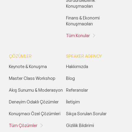
Sürdürülebilirlik
Konuşmacıları
Spor Konuşmacıları
Finans & Ekonomi
Cinsiyet Eşitliği, Çeşitlilik ve Kapsayıcılık
Konuşmacıları
Konuşmacıları
Tüm Konular
İş Hayatı 101 Konuşmacıları
Astroloji Konuşmacıları
ÇÖZÜMLER
SPEAKER AGENCY
Storytelling Konuşmacıları
Keynote & Konuşma
Hakkımızda
Master Class Workshop
Blog
Çevre & Enerji Konuşmacıları
Akış Sunumu & Moderasyon
Referanslar
Kuşak Konuşmacıları
Deneyim Odaklı Çözümler
İletişim
Müzik Konuşmacıları
Konuşmacı Özel Çözümleri
Sıkça Sorulan Sorular
Tarih Konuşmacıları
Tüm Çözümler
Gizlilik Bildirimi
Kültür Konuşmacıları