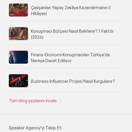
Çalışanları Yapay Zekâya Kazandırmanın 5
Pazarlama İletişimi ve Marka Yönetimi
Hikâyesi
Konusunda Uzman Konuşmacılar
Psikoloji Alanında Uzman ve Deneyimli
Konuşmacılar
Konuşmacı Bütçesi Nasıl Belirlenir? 7 Faktör
(2026)
Stand up - Sahne Şovu Konuşmacıları
Finans-Ekonomi Konuşmacıları Türkiye'de
Silikon Vadisi Konuşmacıları
Nereye Davet Ediliyor
Celebrity Konuşmacılar
Business Influencer Projesi Nasıl Kurgulanır?
Yatırım ve Yatırım Stratejileri Konuşmacıları
Beden Dili ve Mikro İfade Konuşmacıları
Tüm blog yazılarını incele
Kriz Yönetimi Konuşmacıları
Ekip Yönetimi Konuşmacıları
Speaker Agency’yi Takip Et: