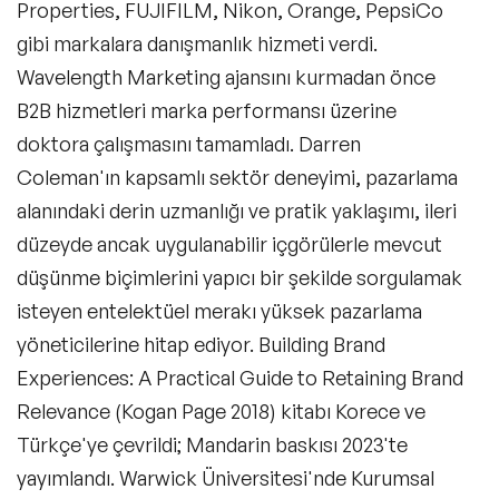
Properties, FUJIFILM, Nikon, Orange, PepsiCo
Influencer
gibi markalara danışmanlık hizmeti verdi.
Wavelength Marketing ajansını kurmadan önce
Sosyal Medya Projeleri
B2B hizmetleri marka performansı üzerine
YouTube Projeleri
doktora çalışmasını tamamladı. Darren
Coleman'ın kapsamlı sektör deneyimi, pazarlama
Podcast Projeleri
alanındaki derin uzmanlığı ve pratik yaklaşımı, ileri
Marka Elçiliği Projeleri
düzeyde ancak uygulanabilir içgörülerle mevcut
düşünme biçimlerini yapıcı bir şekilde sorgulamak
Master Class-Kişisel Dönüşüm
isteyen entelektüel merakı yüksek pazarlama
Master Class-Dijital
yöneticilerine hitap ediyor. Building Brand
Experiences: A Practical Guide to Retaining Brand
Master Class-Gelecek
Relevance (Kogan Page 2018) kitabı Korece ve
Master Class-Liderlik
Türkçe'ye çevrildi; Mandarin baskısı 2023'te
Master Class-Pazarlama
yayımlandı. Warwick Üniversitesi'nde Kurumsal