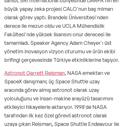
sahibi; SRI International bünyesinde DARPA'nın en
Tedarik Zinciri Yönetimi Konuşmacıları
büyük yapay zeka projesi CALO'nun baş mimarı
Çalışan Bağlılığı & Motivasyon
olarak görev yaptı. Brandeis Üniversitesi'nden
Konuşmacıları
derece ile mezun oldu ve UCLA Mühendislik
Big Data (Büyük Veri) Konusunda Uzman
Fakültesi'nde yüksek lisansını onur derecesi ile
Konuşmacılar
tamamladı. Speaker Agency Adam Cheyer'ı üst
Bilim Konuşmacıları
yönetim inovasyon vizyon oturumu ve ürün ekibi
Döngüsel Ekonomi Alanında Uzman
brifingi çerçevesinde Türkiye etkinliklerine taşıyor.
Konuşmacılar
Astronot Garrett Reisman
, NASA emektarı ve
Edebiyat Konusunda Uzman Konuşmacılar
SpaceX danışmanı; üç Space Shuttle uzay
Endüstri 4.0 Konusunda Uzman ve
aracında görev almış astronot olarak uzay
Deneyimli Konuşmacılar
yolculuğunu ve insan-makine arayüzü tasarımını
İklim Değişikliği Konusunda Uzman
etkileyici hikayelerle aktarıyor. 1998'de NASA
Konuşmacılar
tarafından ilk kez özel görevli astronot olarak
İletişim & Medya Konusunda Uzman
Konuşmacılar
uzaya çıkan Reisman, Space Shuttle Endeavour ile