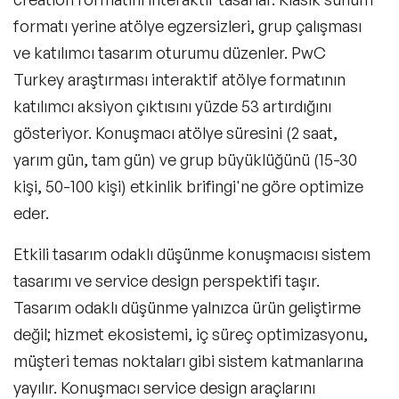
formatı yerine atölye egzersizleri, grup çalışması
ve katılımcı tasarım oturumu düzenler. PwC
Turkey araştırması interaktif atölye formatının
katılımcı aksiyon çıktısını yüzde 53 artırdığını
Filtrele
gösteriyor. Konuşmacı atölye süresini (2 saat,
yarım gün, tam gün) ve grup büyüklüğünü (15-30
Konular
kişi, 50-100 kişi) etkinlik brifingi'ne göre optimize
eder.
Exclusive Konuşmacılar
Etkili tasarım odaklı düşünme konuşmacısı sistem
Yeni Konuşmacılar
tasarımı ve service design perspektifi taşır.
Motivasyon Konuşmacıları
Tasarım odaklı düşünme yalnızca ürün geliştirme
değil; hizmet ekosistemi, iç süreç optimizasyonu,
Kişisel Dönüşüm Konuşmacıları
müşteri temas noktaları gibi sistem katmanlarına
Sürdürülebilirlik Konuşmacıları
yayılır. Konuşmacı service design araçlarını