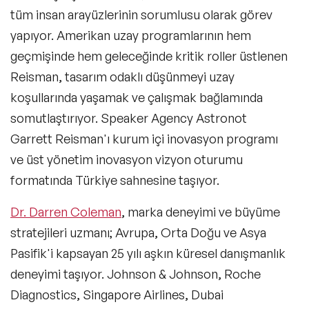
tüm insan arayüzlerinin sorumlusu olarak görev
Beden Dili ve Mikro İfade Konuşmacıları
yapıyor. Amerikan uzay programlarının hem
Kriz Yönetimi Konuşmacıları
geçmişinde hem geleceğinde kritik roller üstlenen
Reisman, tasarım odaklı düşünmeyi uzay
Ekip Yönetimi Konuşmacıları
koşullarında yaşamak ve çalışmak bağlamında
Karbon Ayak İzi Konuşmacıları
somutlaştırıyor. Speaker Agency Astronot
Garrett Reisman'ı kurum içi inovasyon programı
Finansal Okuryazarlık Konuşmacıları
ve üst yönetim inovasyon vizyon oturumu
Sosyal Sorumluluk Girişimcilik
formatında Türkiye sahnesine taşıyor.
Konuşmacıları
Dr. Darren Coleman
, marka deneyimi ve büyüme
Kadınlar Günü Konuşmacıları
stratejileri uzmanı; Avrupa, Orta Doğu ve Asya
Global Konuşmacılar
Pasifik'i kapsayan 25 yılı aşkın küresel danışmanlık
deneyimi taşıyor. Johnson & Johnson, Roche
Çözümler
Diagnostics, Singapore Airlines, Dubai