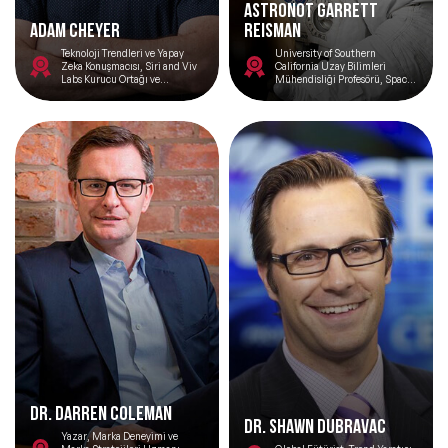
ASTRONOT GARRETT
ADAM CHEYER
REISMAN
Teknoloji Trendleri ve Yapay
University of Southern
Zeka Konuşmacısı, Siri and Viv
California Uzay Bilimleri
Labs Kurucu Ortağı ve
Mühendisliği Profesörü, SpaceX
Mühendislikten Sorumlu
Kıdemli Danışmanı
Başkan Yardımcısı
Dr. Darren Coleman
Dr. Shawn DuBravac
Yazar, Marka Deneyimi ve