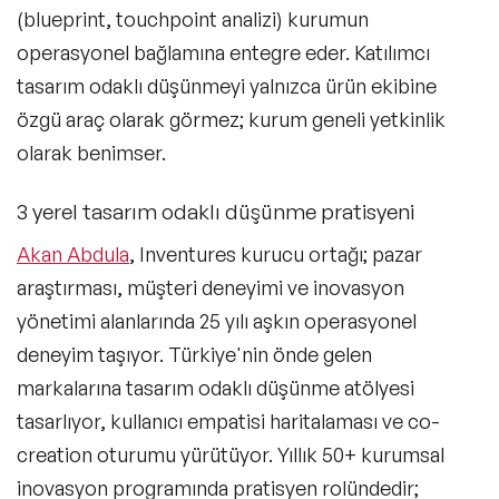
(blueprint, touchpoint analizi) kurumun
Liderlik Konuşmacıları
operasyonel bağlamına entegre eder. Katılımcı
Finans & Ekonomi Konuşmacıları
tasarım odaklı düşünmeyi yalnızca ürün ekibine
özgü araç olarak görmez; kurum geneli yetkinlik
Yapay Zeka Konuşmacıları
olarak benimser.
Pazarlama & Yaratıcılık Konuşmacıları
3 yerel tasarım odaklı düşünme pratisyeni
Mindfulness Konuşmacıları
Akan Abdula
, Inventures kurucu ortağı; pazar
Dijital Dönüşüm Konuşmacıları
araştırması, müşteri deneyimi ve inovasyon
İlham Veren Konuşmacılar
yönetimi alanlarında 25 yılı aşkın operasyonel
Filtrele
Temizle
deneyim taşıyor. Türkiye'nin önde gelen
Değişim Yönetimi Konuşmacıları
markalarına tasarım odaklı düşünme atölyesi
Başarı Öyküleri Konuşmacıları
tasarlıyor, kullanıcı empatisi haritalaması ve co-
creation oturumu yürütüyor. Yıllık 50+ kurumsal
C-Level Konuşmacılar
inovasyon programında pratisyen rolündedir;