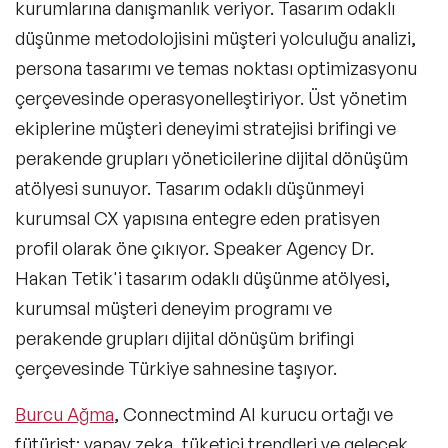
kurumlarına danışmanlık veriyor. Tasarım odaklı
Satış Konuşmacıları
düşünme metodolojisini müşteri yolculuğu analizi,
İkna & Müzakere Sanatı Konuşmacıları
persona tasarımı ve temas noktası optimizasyonu
çerçevesinde operasyonelleştiriyor. Üst yönetim
Ebeveynlik Konuşmacıları
ekiplerine müşteri deneyimi stratejisi brifingi ve
Wellness Konuşmacıları
perakende grupları yöneticilerine dijital dönüşüm
atölyesi sunuyor. Tasarım odaklı düşünmeyi
Spor Konuşmacıları
kurumsal CX yapısına entegre eden pratisyen
Cinsiyet Eşitliği, Çeşitlilik ve Kapsayıcılık
profil olarak öne çıkıyor. Speaker Agency Dr.
Konuşmacıları
Hakan Tetik'i tasarım odaklı düşünme atölyesi,
İş Hayatı 101 Konuşmacıları
kurumsal müşteri deneyim programı ve
perakende grupları dijital dönüşüm brifingi
Astroloji Konuşmacıları
çerçevesinde Türkiye sahnesine taşıyor.
Storytelling Konuşmacıları
Burcu Ağma
, Connectmind AI kurucu ortağı ve
Çevre & Enerji Konuşmacıları
fütürist; yapay zeka, tüketici trendleri ve gelecek