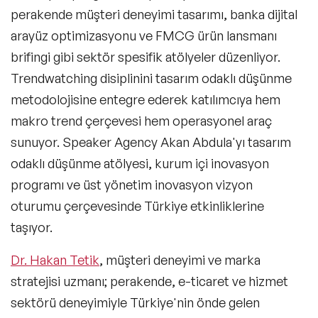
Mizah Konuşmacıları
perakende müşteri deneyimi tasarımı, banka dijital
arayüz optimizasyonu ve FMCG ürün lansmanı
Müşteri & Tüketici Trendleri Konuşmacıları
brifingi gibi sektör spesifik atölyeler düzenliyor.
Vizyon & Strateji Konuşmacıları
Trendwatching disiplinini tasarım odaklı düşünme
metodolojisine entegre ederek katılımcıya hem
İnovasyon Konuşmacıları
makro trend çerçevesi hem operasyonel araç
Toplum & Uluslararası İlişkiler Konuşmacıları
sunuyor. Speaker Agency Akan Abdula'yı tasarım
odaklı düşünme atölyesi, kurum içi inovasyon
Girişimcilik Konuşmacıları
programı ve üst yönetim inovasyon vizyon
Neuro Science (Sinir Bilimi) Konuşmacıları
oturumu çerçevesinde Türkiye etkinliklerine
taşıyor.
Gelecek & Fütürizm Konuşmacıları
Dijital Pazarlama ve Sosyal Medya
Dr. Hakan Tetik
, müşteri deneyimi ve marka
Konuşmacıları
stratejisi uzmanı; perakende, e-ticaret ve hizmet
Seyahat Konuşmacıları
sektörü deneyimiyle Türkiye'nin önde gelen