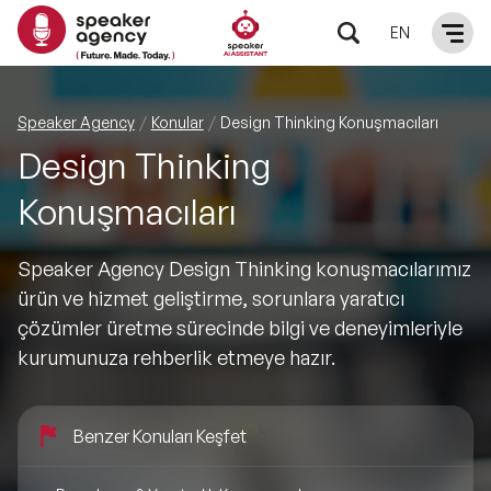
EN
KONUŞMACILAR
Speaker Agency
Konular
Design Thinking Konuşmacıları
Design Thinking
Yerel Konuşmacılar
KONULAR
Konuşmacıları
Global Konuşmacılar
Öne Çıkan Konular
ÇÖZÜMLER
Speaker Agency Design Thinking konuşmacılarımız
Exclusive Konuşmacılar
ürün ve hizmet geliştirme, sorunlara yaratıcı
Exclusive Konuşmacılarımız
Keynote & Konuşma
INFLUENCER
çözümler üretme sürecinde bilgi ve deneyimleriyle
Tüm Konuşmacılar
kurumunuza rehberlik etmeye hazır.
Ünlü Konuşmacılar
Master Class Workshop
HAKKIMIZDA
İlham Veren Konuşmacılar
Akış Sunumu & Moderasyon
Benzer Konuları Keşfet
Biz Kimiz?
BLOG
İlham Veren Kadın Konuşmacılar
Deneyim Odaklı Çözümler