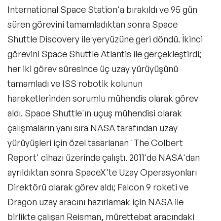
International Space Station'a bırakıldı ve 95 gün
İş Dünyası ve İş Hayatı Konusunda Uzman
Konuşmacılar
süren görevini tamamladıktan sonra Space
Shuttle Discovery ile yeryüzüne geri döndü. İkinci
Kariyer & Yetenek Yönetimi Konusunda
Uzman Konuşmacılar
görevini Space Shuttle Atlantis ile gerçekleştirdi;
Kişisel Marka & İmaj Yönetimi Konusunda
her iki görev süresince üç uzay yürüyüşünü
Uzman Konuşmacılar
tamamladı ve ISS robotik kolunun
Pazarlama İletişimi ve Marka Yönetimi
hareketlerinden sorumlu mühendis olarak görev
Konusunda Uzman Konuşmacılar
aldı. Space Shuttle'ın uçuş mühendisi olarak
Psikoloji Alanında Uzman ve Deneyimli
çalışmaların yanı sıra NASA tarafından uzay
Konuşmacılar
yürüyüşleri için özel tasarlanan 'The Colbert
Stand up - Sahne Şovu Konuşmacıları
Report' cihazı üzerinde çalıştı. 2011'de NASA'dan
ayrıldıktan sonra SpaceX'te Uzay Operasyonları
Silikon Vadisi Konuşmacıları
Direktörü olarak görev aldı; Falcon 9 roketi ve
Celebrity Konuşmacılar
Dragon uzay aracını hazırlamak için NASA ile
birlikte çalışan Reisman, mürettebat aracındaki
Yatırım ve Yatırım Stratejileri Konuşmacıları