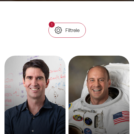
ve Kapsayıcılık Konuşmacıları
Tüm Konular
1
Filtrele
Trend Konular
🔥 Global Konuşmacılar
🔥 Motivasyon Konuşmacıları
🔥 Liderlik Konuşmacıları
🔥 Ekonomi Konuşmacıları
🔥 Yapay Zeka Konuşmacıları