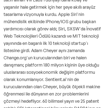
Perakende Konuşmacıları
yaşanılır hale getirmek için her şeye akıllı arayüz
tasarlama vizyonuyla kurdu. Apple Siri'nin
Gastronomi Konuşmacıları
mühendislik ekibinde iPhone/iOS grubu başkan
E-Ticaret Konuşmacıları
yardımcısı olarak görev aldı; Siri, SXSW'da İnovatif
Metaverse ve Web 3.0 Konuşmacıları
Web Teknolojileri Ödülü kazandı ve MIT teknoloji
yayınında en başarılı ilk 10 teknoloji startup'ı
KVKK Konuşmacıları
listesine girdi. Adam Cheyer aynı zamanda
NFT ve Sanat Konuşmacıları
Change.org'un kurucularından biri ve halen
danışmanı; platform 180 milyon kişinin üye olduğu
Felsefe & Yeni İnsan Halleri Konuşmacıları
uluslararası sosyoekonomik değişim platformu
Networking Konuşmacıları
olarak konumlanıyor. Sentient.ai'nin de
kurucularından olan Cheyer, büyük ölçekli makine
Siber Güvenlik Konuşmacıları
öğrenmesi ile dünyanın en zor problemlerini
Fintek (Finansal Teknoloji) Konuşmacıları
çözmeyi hedefliyor. 60 bilimsel yayın ve 25 patent