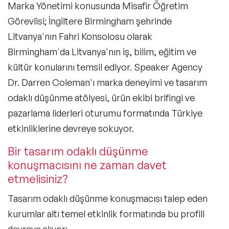
Marka Yönetimi konusunda Misafir Öğretim
Master Class-Trendler
Görevlisi; İngiltere Birmingham şehrinde
Master Class-Yönetim & Strateji
Litvanya'nın Fahri Konsolosu olarak
Birmingham'da Litvanya'nın iş, bilim, eğitim ve
Deneyim Odaklı & Eğlenceli Çözümler
kültür konularını temsil ediyor. Speaker Agency
Masters of Ceremony (Program Sunucusu)
Dr. Darren Coleman'ı marka deneyimi ve tasarım
odaklı düşünme atölyesi, ürün ekibi brifingi ve
Moderatörler
pazarlama liderleri oturumu formatında Türkiye
MC & Presenters
etkinliklerine devreye sokuyor.
Bir tasarım odaklı düşünme
konuşmacısını ne zaman davet
etmelisiniz?
Tasarım odaklı düşünme konuşmacısı talep eden
kurumlar altı temel etkinlik formatında bu profili