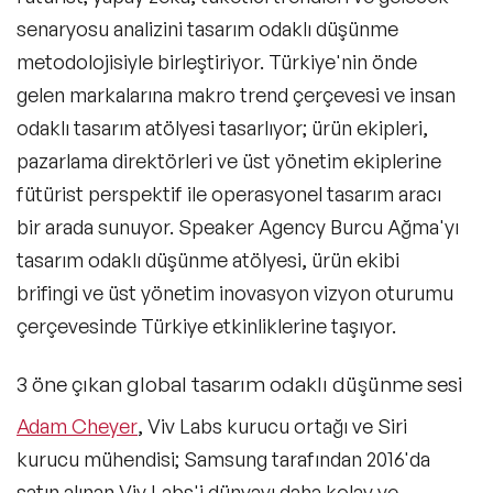
Kuşak Konuşmacıları
senaryosu analizini tasarım odaklı düşünme
metodolojisiyle birleştiriyor. Türkiye'nin önde
Müzik Konuşmacıları
gelen markalarına makro trend çerçevesi ve insan
Tarih Konuşmacıları
odaklı tasarım atölyesi tasarlıyor; ürün ekipleri,
pazarlama direktörleri ve üst yönetim ekiplerine
Kültür Konuşmacıları
fütürist perspektif ile operasyonel tasarım aracı
Teknoloji & Trendler Konuşmacıları
bir arada sunuyor. Speaker Agency Burcu Ağma'yı
tasarım odaklı düşünme atölyesi, ürün ekibi
İlham Veren Kadın Konuşmacılar
brifingi ve üst yönetim inovasyon vizyon oturumu
Eğitim Konuşmacıları
çerçevesinde Türkiye etkinliklerine taşıyor.
Blockchain ve Kripto Para Konuşmacıları
3 öne çıkan global tasarım odaklı düşünme sesi
Design Thinking Konuşmacıları
Adam Cheyer
, Viv Labs kurucu ortağı ve Siri
kurucu mühendisi; Samsung tarafından 2016'da
Future of Work Konuşmacıları
satın alınan Viv Labs'i dünyayı daha kolay ve