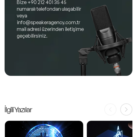
Bize
+90 212 401 35 45
numaralı telefondan ulaşabilir
veya
info@speakeragency.com.tr
mail adresi üzerinden iletişime
geçebilirsiniz.
İlgili Yazılar