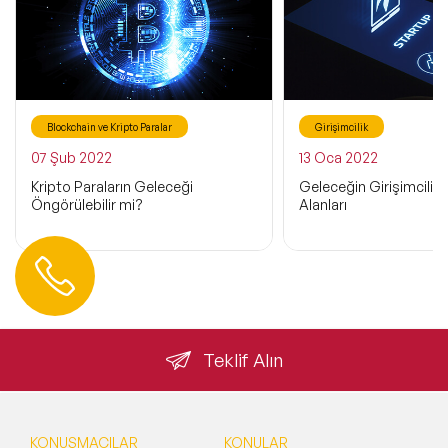
Blockchain ve Kripto Paralar
Girişimcilik
07 Şub 2022
13 Oca 2022
Kripto Paraların Geleceği
Geleceğin Girişimcilik
Öngörülebilir mi?
Alanları
Hemen Ulaşın
0 212 401 35 45
info@speakeragency.com.tr
Teklif Alın
KONUŞMACILAR
KONULAR