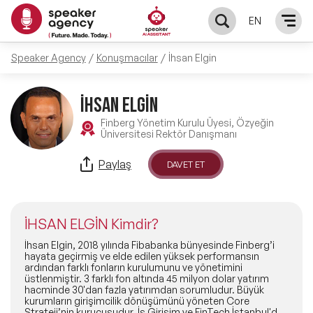
EN
Speaker Agency
Konuşmacılar
İhsan Elgin
KONUŞMACILAR
İHSAN ELGİN
Yerel Konuşmacılar
KONULAR
Finberg Yönetim Kurulu Üyesi, Özyeğin
Üniversitesi Rektör Danışmanı
Global Konuşmacılar
Öne Çıkan Konular
ÇÖZÜMLER
Paylaş
DAVET ET
Exclusive Konuşmacılar
Exclusive Konuşmacılarımız
Keynote & Konuşma
INFLUENCER
Tüm Konuşmacılar
İHSAN ELGİN Kimdir?
Ünlü Konuşmacılar
Master Class Workshop
HAKKIMIZDA
İhsan Elgin, 2018 yılında Fibabanka bünyesinde Finberg’i
hayata geçirmiş ve elde edilen yüksek performansın
ardından farklı fonların kurulumunu ve yönetimini
İlham Veren Konuşmacılar
Akış Sunumu & Moderasyon
üstlenmiştir. 3 farklı fon altında 45 milyon dolar yatırım
Biz Kimiz?
BLOG
hacminde 30'dan fazla yatırımdan sorumludur. Büyük
kurumların girişimcilik dönüşümünü yöneten Core
İlham Veren Kadın Konuşmacılar
Deneyim Odaklı Çözümler
Strateji’nin kurucusudur. İş Girişim ve FinTech İstanbul'da