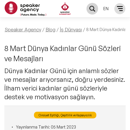
EN
KONUŞMACILAR
Speaker Agency
Blog
İş Dünyası
8 Mart Dünya Kadınlar
Yerel Konuşmacılar
KONULAR
8 Mart Dünya Kadınlar Günü Sözleri
ve Mesajları
Global Konuşmacılar
Öne Çıkan Konular
ÇÖZÜMLER
Dünya Kadınlar Günü için anlamlı sözler
Exclusive Konuşmacılar
ve mesajlar arıyorsanız, doğru yerdesiniz.
Exclusive Konuşmacılarımız
Keynote & Konuşma
INFLUENCER
İlham verici kadınlar günü sözleriyle
Tüm Konuşmacılar
Ünlü Konuşmacılar
destek ve motivasyon sağlayın.
Master Class Workshop
HAKKIMIZDA
İlham Veren Konuşmacılar
Akış Sunumu & Moderasyon
Cinsiyet Eşitliği, Çeşitlilik ve Kapsayıcılık
Biz Kimiz?
BLOG
İlham Veren Kadın Konuşmacılar
Yayınlanma Tarihi:
05 Mart 2023
Deneyim Odaklı Çözümler