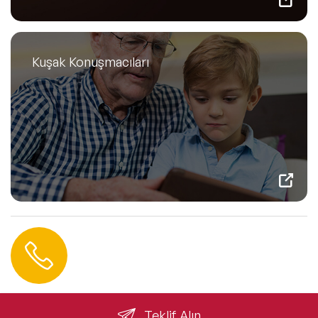
Kuşak Konuşmacıları
Hemen Ulaşın
0 212 401 35 45
info@speakeragency.com.tr
Teklif Alın