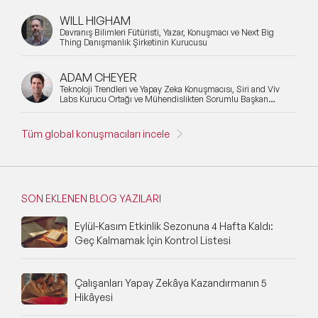
WILL HIGHAM
Davranış Bilimleri Fütüristi, Yazar, Konuşmacı ve Next Big
Thing Danışmanlık Şirketinin Kurucusu
ADAM CHEYER
Teknoloji Trendleri ve Yapay Zeka Konuşmacısı, Siri and Viv
Labs Kurucu Ortağı ve Mühendislikten Sorumlu Başkan
Yardımcısı
Tüm global konuşmacıları incele
SON EKLENEN BLOG YAZILARI
Eylül-Kasım Etkinlik Sezonuna 4 Hafta Kaldı:
Geç Kalmamak İçin Kontrol Listesi
Çalışanları Yapay Zekâya Kazandırmanın 5
Hikâyesi