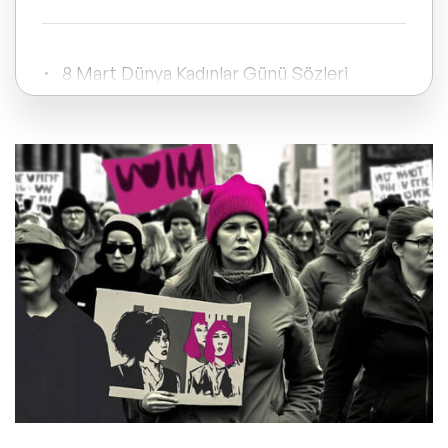
ve Kapsayıcılık Konuşmacıları
Tüm Konular
8 Mart Dünya Kadınlar Günü Sözleri
Trend Konular
8 Mart Dünya Kadınlar Günü Hakkında
Sıkça Sorulan Sorular
🔥 Global Konuşmacılar
🔥 Motivasyon Konuşmacıları
🔥 Liderlik Konuşmacıları
🔥 Ekonomi Konuşmacıları
🔥 Yapay Zeka Konuşmacıları