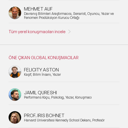
MEHMET AUF
Davranış Bilimleri Araştırmacısı, Senarist, Oyuncu, Yazar ve
Fenomen Prodüksiyon Kurucu Ortağı
Tüm yerel konuşmacıları incele
ÖNE ÇIKAN GLOBAL KONUŞMACILAR
FELICITY ASTON
Kaşif, Bilim İnsanı, Yazar
JAMIL QURESHI
Performans Koçu, Psikolog, Yazar, Konuşmacı
PROF. IRIS BOHNET
Harvard Üniversitesi Kennedy School Dekanı, Profesör