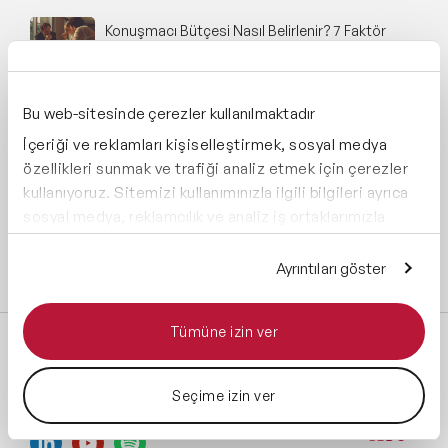
Konuşmacı Bütçesi Nasıl Belirlenir? 7 Faktör
(2026)
Finans-Ekonomi Konuşmacıları Türkiye'de
Bu web-sitesinde çerezler kullanılmaktadır
Nereye Davet Ediliyor
İçeriği ve reklamları kişiselleştirmek, sosyal medya
özellikleri sunmak ve trafiği analiz etmek için çerezler
kullanıyoruz. Sitemizi kullanımınızla ilgili bilgileri ayrıca
Business Influencer Projesi Nasıl Kurgulanır?
sosyal medya, reklamcılık ve analiz iş ortaklarımızla
paylaşabiliriz. İş ortaklarımız, bu bilgileri kendilerine
sağladığınız veya hizmetlerini kullanırken topladıkları
Tüm blog yazılarını incele
Ayrıntıları göster
diğer bilgilerle birleştirebilir.
Tümüne izin ver
Speaker Agency’yi Takip Et:
Seçime izin ver