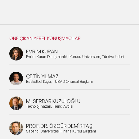
ÖNE ÇIKAN YEREL KONUŞMACILAR
EVRİM KURAN
Evrim Kuran Danışmanlık, Kurucu Universum, Türkiye Lideri
ÇETİN YILMAZ
Basketbol Koçu, TÜBAD Onursal Başkanı
M. SERDAR KUZULOĞLU
Teknoloji Yazarı, Trend Avcısı
PROF. DR. ÖZGÜR DEMİRTAŞ
Sabancı Üniversitesi Finans Kürsü Başkanı