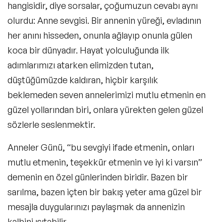
hangisidir, diye sorsalar, çoğumuzun cevabı aynı
Anneler Günü Mesajı Uzun
olurdu: Anne sevgisi. Bir annenin yüreği, evladının
her anını hisseden, onunla ağlayıp onunla gülen
koca bir dünyadır. Hayat yolculuğunda ilk
Anneler Günü Mektubu
adımlarımızı atarken elimizden tutan,
düştüğümüzde kaldıran, hiçbir karşılık
beklemeden seven annelerimizi mutlu etmenin en
Kurumsal Anneler Günü Mesajları
güzel yollarından biri, onlara yürekten gelen güzel
sözlerle seslenmektir.
Anneler Günü Mesajları Hakkında Sıkça
Anneler Günü, “bu sevgiyi ifade etmenin, onları
Sorulan Sorular
mutlu etmenin, teşekkür etmenin ve iyi ki varsın”
demenin en özel günlerinden biridir. Bazen bir
sarılma, bazen içten bir bakış yeter ama güzel bir
mesajla duygularınızı paylaşmak da annenizin
kalbini ısıtabilir.