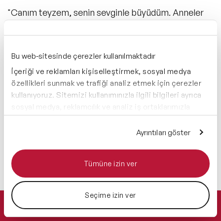
"Canım teyzem, senin sevginle büyüdüm. Anneler
Günün kutlu olsun."
Bu web-sitesinde çerezler kullanılmaktadır
İçeriği ve reklamları kişiselleştirmek, sosyal medya
özellikleri sunmak ve trafiği analiz etmek için çerezler
kullanıyoruz. Sitemizi kullanımınızla ilgili bilgileri ayrıca
sosyal medya, reklamcılık ve analiz iş ortaklarımızla
paylaşabiliriz. İş ortaklarımız, bu bilgileri kendilerine
sağladığınız veya hizmetlerini kullanırken topladıkları
Ayrıntıları göster
diğer bilgilerle birleştirebilir.
Hemen Ulaşın
0 212 401 35 45
Tümüne izin ver
info@speakeragency.com.tr
Seçime izin ver
Teklif Alın
"Senin sarılman bile dertleri unutturuyor. En içten