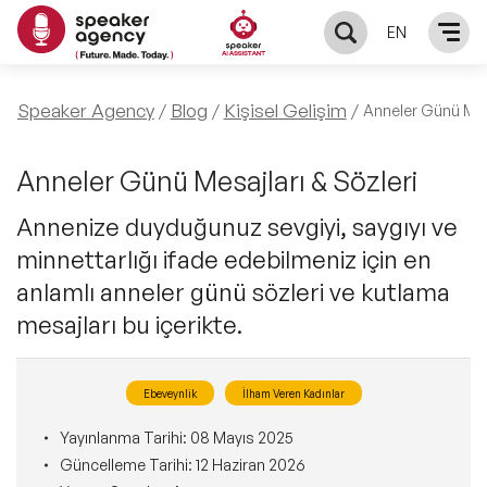
EN
KONUŞMACILAR
Speaker Agency
Blog
Kişisel Gelişim
Anneler Günü Mesa
Yerel Konuşmacılar
KONULAR
Anneler Günü Mesajları & Sözleri
Annenize duyduğunuz sevgiyi, saygıyı ve
Global Konuşmacılar
Öne Çıkan Konular
ÇÖZÜMLER
minnettarlığı ifade edebilmeniz için en
Exclusive Konuşmacılar
anlamlı anneler günü sözleri ve kutlama
Exclusive Konuşmacılarımız
Keynote & Konuşma
INFLUENCER
mesajları bu içerikte.
Tüm Konuşmacılar
Ünlü Konuşmacılar
Master Class Workshop
HAKKIMIZDA
Ebeveynlik
İlham Veren Kadınlar
İlham Veren Konuşmacılar
Akış Sunumu & Moderasyon
Biz Kimiz?
Yayınlanma Tarihi:
08 Mayıs 2025
BLOG
Güncelleme Tarihi:
12 Haziran 2026
İlham Veren Kadın Konuşmacılar
Deneyim Odaklı Çözümler