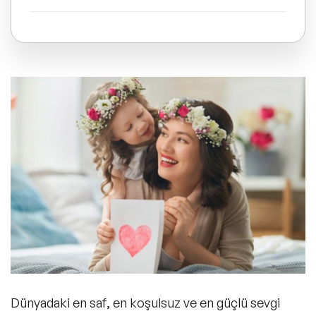
ve Kapsayıcılık Konuşmacıları
Tüm Konular
Öğretmene Anneler Günü Mesajı
Teyzeye Anneler Günü Mesajı
Trend Konular
🔥 Global Konuşmacılar
Arkadaşa Anneler Günü Mesajı
🔥 Motivasyon Konuşmacıları
Tüm Annelere Anneler Günü Sözleri
🔥 Liderlik Konuşmacıları
🔥 Ekonomi Konuşmacıları
İlk Anneler Günü Mesajı
Dünyadaki en saf, en koşulsuz ve en güçlü sevgi
🔥 Yapay Zeka Konuşmacıları