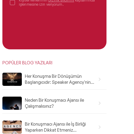
Kişisel verilerimin
Gizlilik Bildirimi
kapsamında
işlenmesine izin veriyorum.
POPÜLER BLOG YAZILARI
Her Konuşma Bir Dönüşümün
Başlangıcıdır: Speaker Agency'nin
2025 Karnesi ve 2026'ya Bakış
Neden Bir Konuşmacı Ajansı ile
Çalışmalısınız?
Bir Konuşmacı Ajansı ile İş Birliği
Yaparken Dikkat Etmeniz