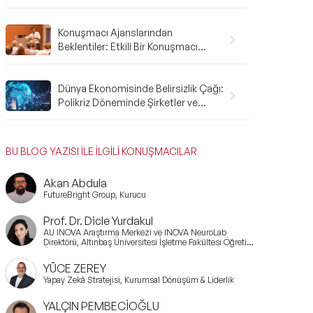
Gerekenler: A'dan Z'ye Rehber
Konuşmacı Ajanslarından
Beklentiler: Etkili Bir Konuşmacı
Ajansı Nasıl Olmalı?
Dünya Ekonomisinde Belirsizlik Çağı:
Polikriz Döneminde Şirketler ve
Bireyler Nasıl Hazırlanmalı?
BU BLOG YAZISI İLE İLGİLİ KONUŞMACILAR
Akan Abdula
FutureBright Group, Kurucu
Prof. Dr. Dicle Yurdakul
AU INOVA Araştırma Merkezi ve INOVA NeuroLab
Direktörü, Altınbaş Üniversitesi İşletme Fakültesi Öğretim
Üyesi ve Sürdürülebilirlik ve Marka Yönetimi Koordinatörü,
WE.Q. Consulting Kurucu Ortağı, UNDP Danışmanı ve
YÜCE ZEREY
Türkiye Bilişim Vakfı Yönetim Kurulu Üyesi
Yapay Zekâ Stratejisi, Kurumsal Dönüşüm & Liderlik
YALÇIN PEMBECİOĞLU