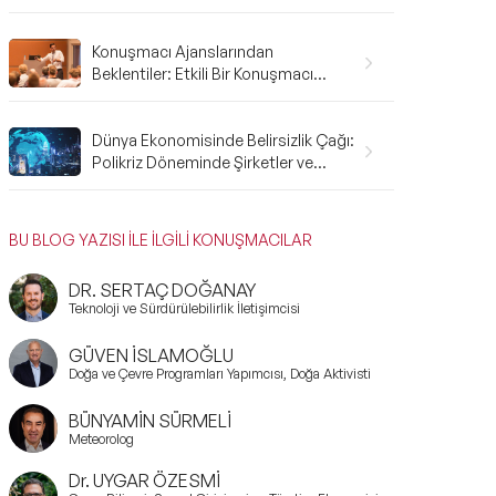
Gerekenler: A'dan Z'ye Rehber
Konuşmacı Ajanslarından
Beklentiler: Etkili Bir Konuşmacı
Ajansı Nasıl Olmalı?
Dünya Ekonomisinde Belirsizlik Çağı:
Polikriz Döneminde Şirketler ve
Bireyler Nasıl Hazırlanmalı?
BU BLOG YAZISI İLE İLGİLİ KONUŞMACILAR
DR. SERTAÇ DOĞANAY
Teknoloji ve Sürdürülebilirlik İletişimcisi
GÜVEN İSLAMOĞLU
Doğa ve Çevre Programları Yapımcısı, Doğa Aktivisti
BÜNYAMİN SÜRMELİ
Meteorolog
Dr. UYGAR ÖZESMİ