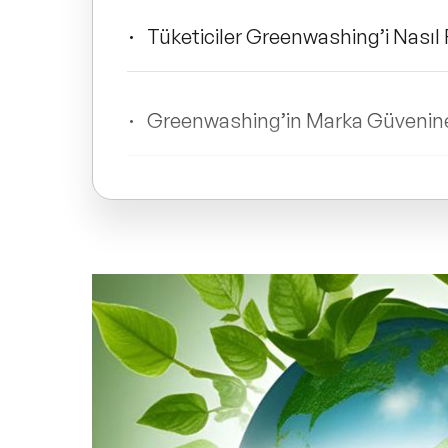
Tüketiciler Greenwashing’i Nasıl 
Greenwashing’in Marka Güvenine
Gerçek Sürdürülebilirlik İçin Nele
Yeşil Dönüşümde Şeffaflık ve Hesa
Greenwashing Örnekleri ve Başarı