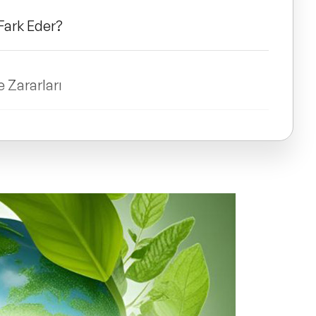
Fark Eder?
 Zararları
r Yapılmalı?
p Verebilirlik
ya Giden Alternatifler