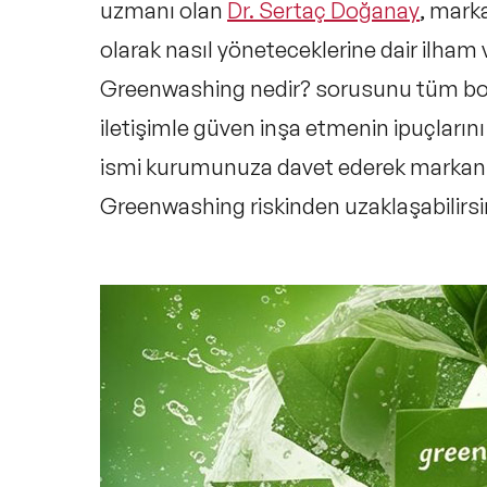
uzmanı olan
Dr. Sertaç Doğanay
, marka
olarak nasıl yöneteceklerine dair ilham 
Greenwashing nedir?
sorusunu tüm boyu
iletişimle güven inşa etmenin ipuçlarını
ismi kurumunuza davet ederek markanızın 
Greenwashing
riskinden uzaklaşabilirsi