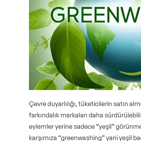
Greenwashing Hakkında Sıkça So
Çevre duyarlılığı, tüketicilerin satın alm
farkındalık markaları daha sürdürülebil
eylemler yerine sadece
“yeşil”
görünmeni
karşımıza
“greenwashing”
yani
yeşil b