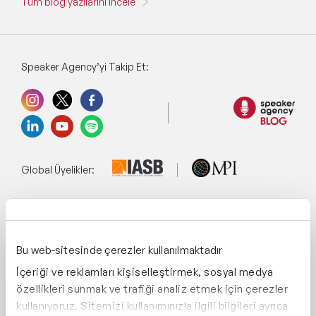
Tüm blog yazılarını incele
Speaker Agency’yi Takip Et:
Global Üyelikler:
Yönetim Sistemi:
Bu web-sitesinde çerezler kullanılmaktadır
İçeriği ve reklamları kişiselleştirmek, sosyal medya
Destekliyoruz:
özellikleri sunmak ve trafiği analiz etmek için çerezler
kullanıyoruz. Sitemizi kullanımınızla ilgili bilgileri ayrıca