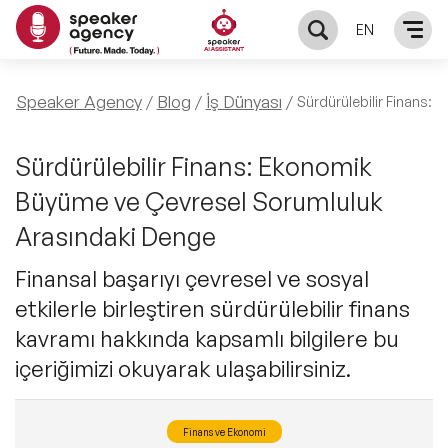
EN
KONUŞMACILAR
Speaker Agency
Blog
İş Dünyası
Sürdürülebilir Finans:
Yerel Konuşmacılar
KONULAR
Sürdürülebilir Finans: Ekonomik
Büyüme ve Çevresel Sorumluluk
Global Konuşmacılar
Öne Çıkan Konular
ÇÖZÜMLER
Arasındaki Denge
Exclusive Konuşmacılar
Exclusive Konuşmacılarımız
Finansal başarıyı çevresel ve sosyal
Keynote & Konuşma
INFLUENCER
etkilerle birleştiren sürdürülebilir finans
Tüm Konuşmacılar
Ünlü Konuşmacılar
Master Class Workshop
kavramı hakkında kapsamlı bilgilere bu
HAKKIMIZDA
içeriğimizi okuyarak ulaşabilirsiniz.
İlham Veren Konuşmacılar
Akış Sunumu & Moderasyon
Biz Kimiz?
BLOG
Finans ve Ekonomi
İlham Veren Kadın Konuşmacılar
Deneyim Odaklı Çözümler