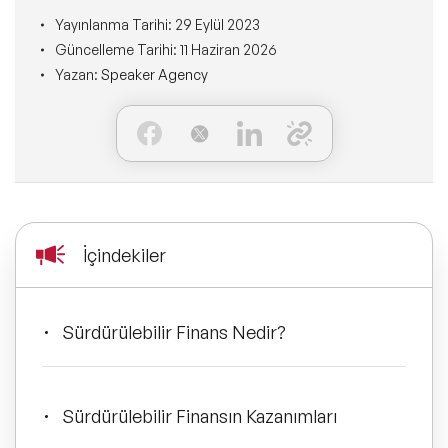
Ne Sunarız?
İLETİŞİM
Yayınlanma Tarihi:
29 Eylül 2023
Kişisel Dönüşüm Konuşmacıları
Konuşmacı Özel Çözümleri
Güncelleme Tarihi:
11 Haziran 2026
Ne Yaparız?
Yazan:
Speaker Agency
Sürdürülebilirlik Konuşmacıları
Tüm Çözümler
Kim İçin Yaparız?
Yeni Konuşmacılarımız
Kimlerle Yaparız?
Dijital Dönüşüm Konuşmacıları
Ekibimiz
İçindekiler
Pazarlama Konuşmacıları
Referanslarımız
Mindfulness Konuşmacıları
Sürdürülebilir Finans Nedir?
Sıkça Sorulan Sorular
Mizah Konuşmacıları
Sürdürülebilir Finansın Kazanımları
Cinsiyet Eşitliği, Çeşitlilik