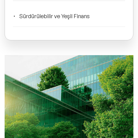
ve Kapsayıcılık Konuşmacıları
Sürdürülebilir ve Yeşil Finans
Tüm Konular
Sürdürülebilir Finans Çözümleri
Trend Konular
Nelerdir?
🔥 Global Konuşmacılar
Sık Sorulan Sorular
🔥 Motivasyon Konuşmacıları
🔥 Liderlik Konuşmacıları
🔥 Ekonomi Konuşmacıları
🔥 Yapay Zeka Konuşmacıları