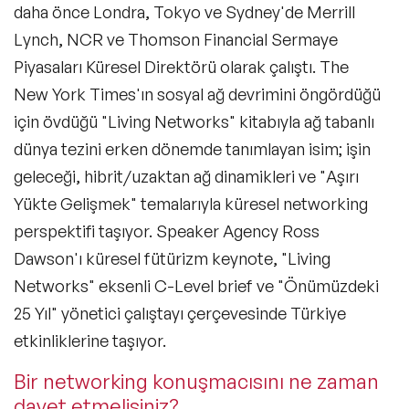
daha önce Londra, Tokyo ve Sydney'de Merrill
Perakende Konuşmacıları
Lynch, NCR ve Thomson Financial Sermaye
Gastronomi Konuşmacıları
Piyasaları Küresel Direktörü olarak çalıştı. The
New York Times'ın sosyal ağ devrimini öngördüğü
E-Ticaret Konuşmacıları
için övdüğü "Living Networks" kitabıyla ağ tabanlı
Metaverse ve Web 3.0 Konuşmacıları
dünya tezini erken dönemde tanımlayan isim; işin
KVKK Konuşmacıları
geleceği, hibrit/uzaktan ağ dinamikleri ve "Aşırı
Yükte Gelişmek" temalarıyla küresel networking
NFT ve Sanat Konuşmacıları
perspektifi taşıyor. Speaker Agency Ross
Felsefe & Yeni İnsan Halleri Konuşmacıları
Dawson'ı küresel fütürizm keynote, "Living
Networks" eksenli C-Level brief ve "Önümüzdeki
Networking Konuşmacıları
25 Yıl" yönetici çalıştayı çerçevesinde Türkiye
Siber Güvenlik Konuşmacıları
etkinliklerine taşıyor.
Fintek (Finansal Teknoloji) Konuşmacıları
Bir networking konuşmacısını ne zaman
davet etmelisiniz?