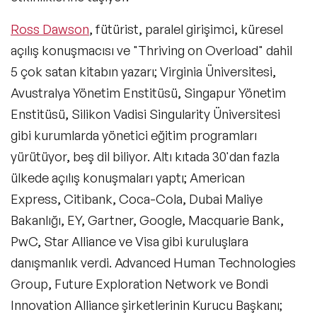
Kuşak Konuşmacıları
Ross Dawson
, fütürist, paralel girişimci, küresel
Müzik Konuşmacıları
açılış konuşmacısı ve "Thriving on Overload" dahil
5 çok satan kitabın yazarı; Virginia Üniversitesi,
Tarih Konuşmacıları
Avustralya Yönetim Enstitüsü, Singapur Yönetim
Kültür Konuşmacıları
Enstitüsü, Silikon Vadisi Singularity Üniversitesi
gibi kurumlarda yönetici eğitim programları
Teknoloji & Trendler Konuşmacıları
yürütüyor, beş dil biliyor. Altı kıtada 30'dan fazla
İlham Veren Kadın Konuşmacılar
ülkede açılış konuşmaları yaptı; American
Express, Citibank, Coca-Cola, Dubai Maliye
Eğitim Konuşmacıları
Bakanlığı, EY, Gartner, Google, Macquarie Bank,
Blockchain ve Kripto Para Konuşmacıları
PwC, Star Alliance ve Visa gibi kuruluşlara
danışmanlık verdi. Advanced Human Technologies
Design Thinking Konuşmacıları
Group, Future Exploration Network ve Bondi
Future of Work Konuşmacıları
Innovation Alliance şirketlerinin Kurucu Başkanı;