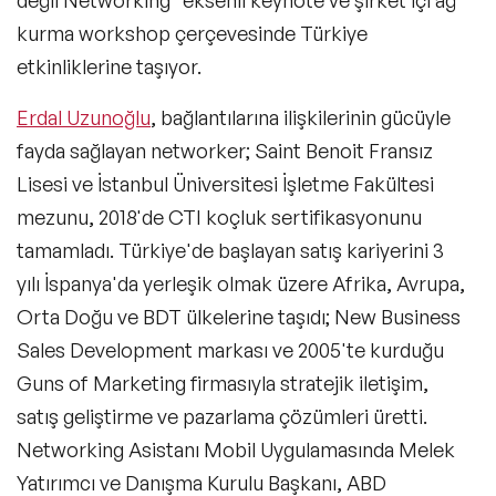
değil Networking" eksenli keynote ve şirket içi ağ
kurma workshop çerçevesinde Türkiye
etkinliklerine taşıyor.
Erdal Uzunoğlu
, bağlantılarına ilişkilerinin gücüyle
Filtrele
fayda sağlayan networker; Saint Benoit Fransız
Lisesi ve İstanbul Üniversitesi İşletme Fakültesi
Konular
mezunu, 2018'de CTI koçluk sertifikasyonunu
tamamladı. Türkiye'de başlayan satış kariyerini 3
Exclusive Konuşmacılar
yılı İspanya'da yerleşik olmak üzere Afrika, Avrupa,
Orta Doğu ve BDT ülkelerine taşıdı; New Business
Yeni Konuşmacılar
Sales Development markası ve 2005'te kurduğu
Motivasyon Konuşmacıları
Guns of Marketing firmasıyla stratejik iletişim,
satış geliştirme ve pazarlama çözümleri üretti.
Kişisel Dönüşüm Konuşmacıları
Networking Asistanı Mobil Uygulamasında Melek
Sürdürülebilirlik Konuşmacıları
Yatırımcı ve Danışma Kurulu Başkanı, ABD