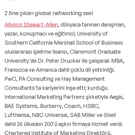
Mizah Konuşmacıları
2 öne çıkan global networking sesi
Müşteri & Tüketici Trendleri Konuşmacıları
Allyson Stewart-Allen
, dünyaca tanınan danışman,
Vizyon & Strateji Konuşmacıları
yazar, konuşmacı ve eğitimci; University of
Southern California Marshall School of Business
İnovasyon Konuşmacıları
uluslararası işletme lisansı, Claremont Graduate
Toplum & Uluslararası İlişkiler Konuşmacıları
University'de Dr. Peter Drucker ile çalışarak MBA,
Fransızca ve Almanca dahil çoklu dil yetkinliği.
Girişimcilik Konuşmacıları
PwC, PA Consulting ve Hay Management
Neuro Science (Sinir Bilimi) Konuşmacıları
Consultants'ta kariyerini inşa etti; kurduğu
International Marketing Partners şirketiyle Aegis,
Gelecek & Fütürizm Konuşmacıları
BAE Systems, Burberry, Coach, HSBC,
Dijital Pazarlama ve Sosyal Medya
Lufthansa, NBC Universal, SAB Miller ve Shell
Konuşmacıları
dahil 26 ülkeden 200'ü aşkın firmaya hizmet verdi.
Seyahat Konuşmacıları
Chartered Institute of Marketing Direktörü,