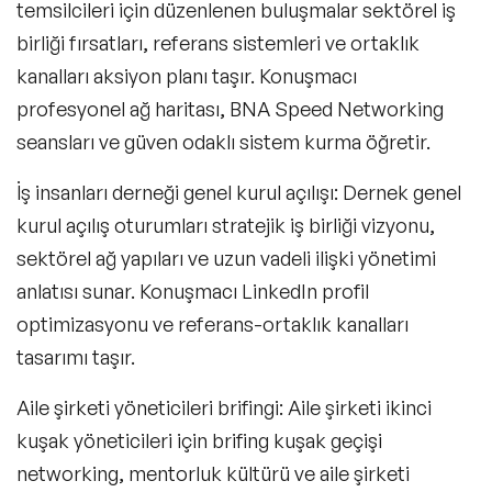
temsilcileri için düzenlenen buluşmalar sektörel iş
İş Dünyası ve İş Hayatı Konusunda Uzman
birliği fırsatları, referans sistemleri ve ortaklık
Konuşmacılar
kanalları aksiyon planı taşır. Konuşmacı
Kariyer & Yetenek Yönetimi Konusunda
Uzman Konuşmacılar
profesyonel ağ haritası, BNA Speed Networking
seansları ve güven odaklı sistem kurma öğretir.
Kişisel Marka & İmaj Yönetimi Konusunda
Uzman Konuşmacılar
İş insanları derneği genel kurul açılışı
: Dernek genel
Pazarlama İletişimi ve Marka Yönetimi
kurul açılış oturumları stratejik iş birliği vizyonu,
Konusunda Uzman Konuşmacılar
sektörel ağ yapıları ve uzun vadeli ilişki yönetimi
Psikoloji Alanında Uzman ve Deneyimli
anlatısı sunar. Konuşmacı LinkedIn profil
Konuşmacılar
optimizasyonu ve referans-ortaklık kanalları
Stand up - Sahne Şovu Konuşmacıları
tasarımı taşır.
Silikon Vadisi Konuşmacıları
Aile şirketi yöneticileri brifingi
: Aile şirketi ikinci
Celebrity Konuşmacılar
kuşak yöneticileri için brifing kuşak geçişi
networking, mentorluk kültürü ve aile şirketi
Yatırım ve Yatırım Stratejileri Konuşmacıları