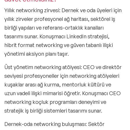
Tedarik Zinciri Yönetimi Konuşmacıları
Yıllık networking zirvesi
: Dernek ve oda üyeleri için
Çalışan Bağlılığı & Motivasyon
yıllık zirveler profesyonel ağ haritası, sektörel iş
Konuşmacıları
birliği yapıları ve referans-ortaklık kanalları
Big Data (Büyük Veri) Konusunda Uzman
Konuşmacılar
tasarımı sunar. Konuşmacı LinkedIn stratejisi,
hibrit format networking ve güven tabanlı ilişki
Bilim Konuşmacıları
yönetimi aksiyon planı taşır.
Döngüsel Ekonomi Alanında Uzman
Konuşmacılar
Üst yönetim networking atölyesi
: CEO ve direktör
seviyesi profesyoneller için networking atölyeleri
Edebiyat Konusunda Uzman Konuşmacılar
kuşaklar arası ağ kurma, mentorluk kültürü ve
Endüstri 4.0 Konusunda Uzman ve
uzun vadeli ilişki mimarisi öğretir. Konuşmacı CEO
Deneyimli Konuşmacılar
networking koçluk programları deneyimi ve
İklim Değişikliği Konusunda Uzman
Konuşmacılar
stratejik iş birliği sistemleri tasarımı sunar.
İletişim & Medya Konusunda Uzman
Dernek-oda networking buluşması
: Sektör
Konuşmacılar