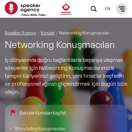
EN
KONUŞMACILAR
Speaker Agency
Konular
Networking Konuşmacıları
Networking Konuşmacıları
Yerel Konuşmacılar
KONULAR
İş dünyasında doğru bağlantılarla başarıya ulaşmak
Global Konuşmacılar
Öne Çıkan Konular
ÇÖZÜMLER
isteyenler için Networking Konuşmacılarımızla
tanışın! Kariyerinizi geliştirin, yeni fırsatlar keşfedin
Exclusive Konuşmacılar
Exclusive Konuşmacılarımız
Keynote & Konuşma
INFLUENCER
ve profesyonel ağınızı güçlendirmek için bugün bize
ulaşın.
Tüm Konuşmacılar
Ünlü Konuşmacılar
Master Class Workshop
HAKKIMIZDA
Benzer Konuları Keşfet
İlham Veren Konuşmacılar
Akış Sunumu & Moderasyon
Biz Kimiz?
BLOG
Storytelling Konuşmacıları
İlham Veren Kadın Konuşmacılar
Deneyim Odaklı Çözümler