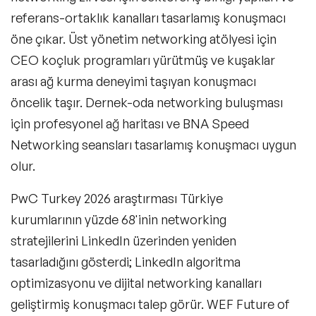
Master Class-Trendler
referans-ortaklık kanalları tasarlamış konuşmacı
öne çıkar. Üst yönetim networking atölyesi için
Master Class-Yönetim & Strateji
CEO koçluk programları yürütmüş ve kuşaklar
Deneyim Odaklı & Eğlenceli Çözümler
arası ağ kurma deneyimi taşıyan konuşmacı
öncelik taşır. Dernek-oda networking buluşması
Masters of Ceremony (Program Sunucusu)
için profesyonel ağ haritası ve BNA Speed
Moderatörler
Networking seansları tasarlamış konuşmacı uygun
olur.
MC & Presenters
PwC Turkey 2026 araştırması Türkiye
kurumlarının yüzde 68'inin networking
stratejilerini LinkedIn üzerinden yeniden
tasarladığını gösterdi; LinkedIn algoritma
optimizasyonu ve dijital networking kanalları
geliştirmiş konuşmacı talep görür. WEF Future of