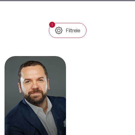
ve Kapsayıcılık Konuşmacıları
Tüm Konular
1
Filtrele
Trend Konular
🔥 Global Konuşmacılar
🔥 Motivasyon Konuşmacıları
🔥 Liderlik Konuşmacıları
🔥 Ekonomi Konuşmacıları
🔥 Yapay Zeka Konuşmacıları