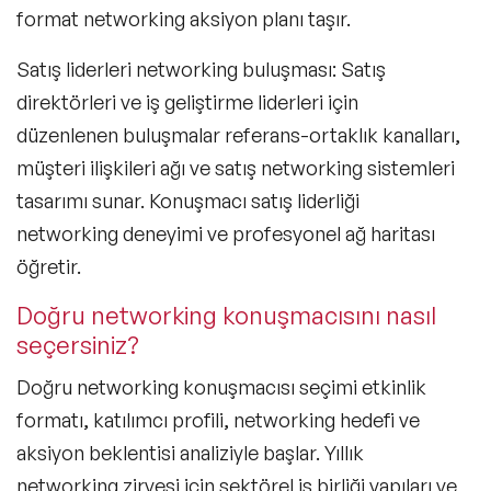
format networking aksiyon planı taşır.
Influencer
Satış liderleri networking buluşması
: Satış
Sosyal Medya Projeleri
direktörleri ve iş geliştirme liderleri için
YouTube Projeleri
düzenlenen buluşmalar referans-ortaklık kanalları,
müşteri ilişkileri ağı ve satış networking sistemleri
Podcast Projeleri
tasarımı sunar. Konuşmacı satış liderliği
Marka Elçiliği Projeleri
networking deneyimi ve profesyonel ağ haritası
öğretir.
Master Class-Kişisel Dönüşüm
Doğru networking konuşmacısını nasıl
Master Class-Dijital
seçersiniz?
Master Class-Gelecek
Doğru networking konuşmacısı seçimi etkinlik
formatı, katılımcı profili, networking hedefi ve
Master Class-Liderlik
aksiyon beklentisi analiziyle başlar. Yıllık
Master Class-Pazarlama
networking zirvesi için sektörel iş birliği yapıları ve