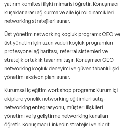
yatırım komitesi ilişki mimarisi öğretir. Konuşmacı
Beden Dili ve Mikro İfade Konuşmacıları
kuşaklar arası ağ kurma ve aile içi rol dinamikleri
networking stratejileri sunar.
Kriz Yönetimi Konuşmacıları
Üst yönetim networking koçluk programı
: CEO ve
Ekip Yönetimi Konuşmacıları
üst yönetim için uzun vadeli koçluk programları
Karbon Ayak İzi Konuşmacıları
profesyonel ağ haritası, referral sistemleri ve
stratejik ortaklık tasarımı taşır. Konuşmacı CEO
Finansal Okuryazarlık Konuşmacıları
networking koçluk deneyimi ve güven tabanlı ilişki
Sosyal Sorumluluk Girişimcilik
yönetimi aksiyon planı sunar.
Konuşmacıları
Kadınlar Günü Konuşmacıları
Kurumsal iç eğitim workshop programı
: Kurum içi
ekiplere yönelik networking eğitimleri satış-
Global Konuşmacılar
networking entegrasyonu, müşteri ilişkileri
yönetimi ve iş geliştirme networking kanalları
Çözümler
öğretir. Konuşmacı LinkedIn stratejisi ve hibrit