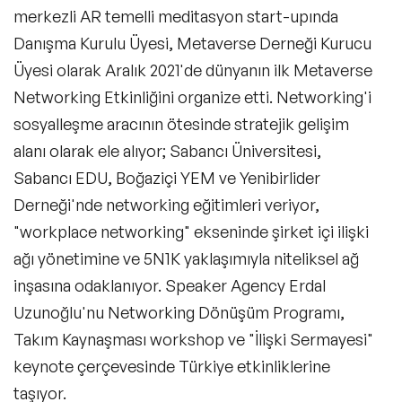
merkezli AR temelli meditasyon start-upında
Liderlik Konuşmacıları
Danışma Kurulu Üyesi, Metaverse Derneği Kurucu
Finans & Ekonomi Konuşmacıları
Üyesi olarak Aralık 2021'de dünyanın ilk Metaverse
Networking Etkinliğini organize etti. Networking'i
Yapay Zeka Konuşmacıları
sosyalleşme aracının ötesinde stratejik gelişim
Pazarlama & Yaratıcılık Konuşmacıları
alanı olarak ele alıyor; Sabancı Üniversitesi,
Sabancı EDU, Boğaziçi YEM ve Yenibirlider
Mindfulness Konuşmacıları
Derneği'nde networking eğitimleri veriyor,
Dijital Dönüşüm Konuşmacıları
"workplace networking" ekseninde şirket içi ilişki
İlham Veren Konuşmacılar
ağı yönetimine ve 5N1K yaklaşımıyla niteliksel ağ
Filtrele
Temizle
inşasına odaklanıyor. Speaker Agency Erdal
Değişim Yönetimi Konuşmacıları
Uzunoğlu'nu Networking Dönüşüm Programı,
Başarı Öyküleri Konuşmacıları
Takım Kaynaşması workshop ve "İlişki Sermayesi"
keynote çerçevesinde Türkiye etkinliklerine
C-Level Konuşmacılar
taşıyor.