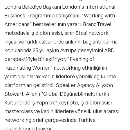
Satış Konuşmacıları
Londra Belediye Başkanı London's International
Business Programme danışmanı, "Working with
İkna & Müzakere Sanatı Konuşmacıları
Americans" bestseller'ının yazarı. BrandTravel
Ebeveynlik Konuşmacıları
metoduyla iş diplomasisi, sınır ötesi network
inşası ve farklı kültürlerde anlamlı bağlantı kurma
Wellness Konuşmacıları
konularında 25 yılı aşkın Avrupa deneyimini ABD
Spor Konuşmacıları
perspektifiyle birleştiriyor; "Evening of
Fascinating Women" networking etkinliğinin
Cinsiyet Eşitliği, Çeşitlilik ve Kapsayıcılık
Konuşmacıları
yaratıcısı olarak kadın liderlere yönelik ağ kurma
platformları geliştirdi. Speaker Agency Allyson
İş Hayatı 101 Konuşmacıları
Stewart-Allen'ı "Global Düşünebilmek: Farklı
Astroloji Konuşmacıları
Kültürlerde İş Yapmak" keynote, iş diplomasisi
masterclass ve kadın liderlere yönelik uluslararası
Storytelling Konuşmacıları
networking brief çerçevesinde Türkiye
Çevre & Enerji Konuşmacıları
etkinliklerine taşıyor.