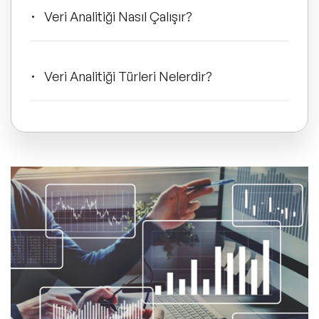
ve Kapsayıcılık Konuşmacıları
Veri Analitiği Nasıl Çalışır?
Tüm Konular
Veri Analitiği Türleri Nelerdir?
Trend Konular
Katılımcı Davranışlarını Anlamak: Hangi
🔥 Global Konuşmacılar
Veriler Önemlidir?
🔥 Motivasyon Konuşmacıları
Veri Analitiği ile Katılımcı Davranışlarını
🔥 Liderlik Konuşmacıları
Anlama Yöntemleri
🔥 Ekonomi Konuşmacıları
Veri Analitiği ve Etkinlik Planlama
🔥 Yapay Zeka Konuşmacıları
Hakkında Sıkça Sorulan Sorular