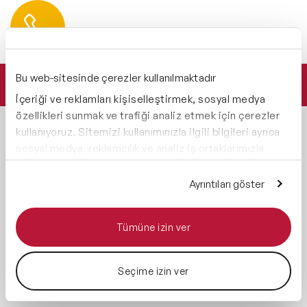
Hemen Ulaşın
0 212 401 35 45
info@speakeragency.com.tr
Bu web-sitesinde çerezler kullanılmaktadır
Teklif Alın
İçeriği ve reklamları kişiselleştirmek, sosyal medya
özellikleri sunmak ve trafiği analiz etmek için çerezler
kullanıyoruz. Sitemizi kullanımınızla ilgili bilgileri ayrıca
KONUŞMACILAR
KONULAR
sosyal medya, reklamcılık ve analiz iş ortaklarımızla
paylaşabiliriz. İş ortaklarımız, bu bilgileri kendilerine
Yerel Konuşmacılar
İlham Veren Konuşmacılar
sağladığınız veya hizmetlerini kullanırken topladıkları
Ayrıntıları göster
Global Konuşmacılar
Kişisel Dönüşüm
diğer bilgilerle birleştirebilir.
Konuşmacıları
Tüm Konuşmacılar
Tümüne izin ver
Yapay Zeka Konuşmacıları
Motivasyon Konuşmacıları
Seçime izin ver
Liderlik Konuşmacıları