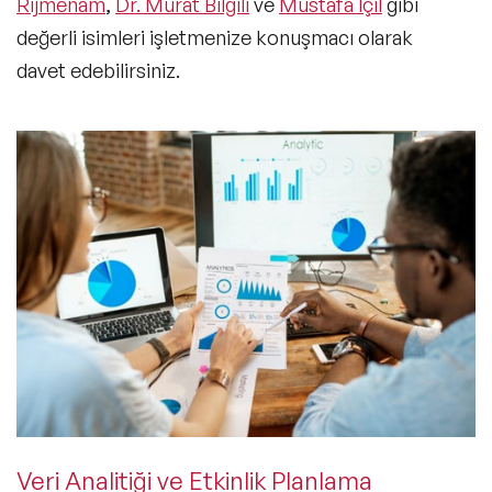
Rijmenam
,
Dr. Murat Bilgili
ve
Mustafa İçil
gibi
değerli isimleri işletmenize konuşmacı olarak
davet edebilirsiniz.
Veri Analitiği ve Etkinlik Planlama