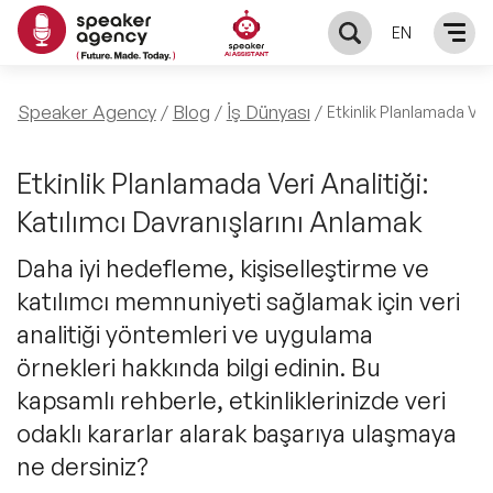
EN
KONUŞMACILAR
Speaker Agency
Blog
İş Dünyası
Etkinlik Planlamada Veri
Yerel Konuşmacılar
KONULAR
Etkinlik Planlamada Veri Analitiği:
Katılımcı Davranışlarını Anlamak
Global Konuşmacılar
Öne Çıkan Konular
ÇÖZÜMLER
Daha iyi hedefleme, kişiselleştirme ve
Exclusive Konuşmacılar
katılımcı memnuniyeti sağlamak için veri
Exclusive Konuşmacılarımız
Keynote & Konuşma
INFLUENCER
analitiği yöntemleri ve uygulama
Tüm Konuşmacılar
Ünlü Konuşmacılar
örnekleri hakkında bilgi edinin. Bu
Master Class Workshop
HAKKIMIZDA
kapsamlı rehberle, etkinliklerinizde veri
İlham Veren Konuşmacılar
Akış Sunumu & Moderasyon
odaklı kararlar alarak başarıya ulaşmaya
Biz Kimiz?
BLOG
ne dersiniz?
İlham Veren Kadın Konuşmacılar
Deneyim Odaklı Çözümler