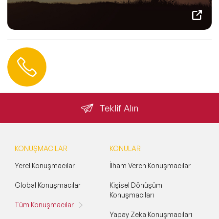
Hemen Ulaşın
0 212 401 35 45
info@speakeragency.com.tr
Teklif Alın
KONUŞMACILAR
KONULAR
Yerel Konuşmacılar
İlham Veren Konuşmacılar
Global Konuşmacılar
Kişisel Dönüşüm
Konuşmacıları
Tüm Konuşmacılar
Yapay Zeka Konuşmacıları