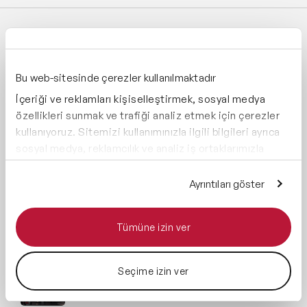
SON EKLENEN BLOG YAZILARI
Eylül-Kasım Etkinlik Sezonuna 4 Hafta Kaldı:
Bu web-sitesinde çerezler kullanılmaktadır
Geç Kalmamak İçin Kontrol Listesi
İçeriği ve reklamları kişiselleştirmek, sosyal medya
özellikleri sunmak ve trafiği analiz etmek için çerezler
Çalışanları Yapay Zekâya Kazandırmanın 5
kullanıyoruz. Sitemizi kullanımınızla ilgili bilgileri ayrıca
Hikâyesi
sosyal medya, reklamcılık ve analiz iş ortaklarımızla
paylaşabiliriz. İş ortaklarımız, bu bilgileri kendilerine
Konuşmacı Bütçesi Nasıl Belirlenir? 7 Faktör
sağladığınız veya hizmetlerini kullanırken topladıkları
Ayrıntıları göster
(2026)
diğer bilgilerle birleştirebilir.
Tümüne izin ver
Finans-Ekonomi Konuşmacıları Türkiye'de
Nereye Davet Ediliyor
Seçime izin ver
Business Influencer Projesi Nasıl Kurgulanır?