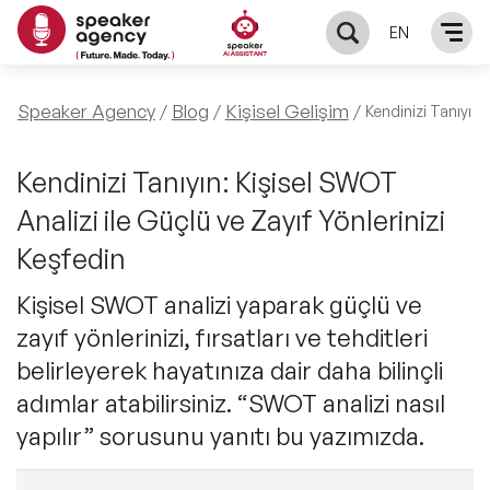
EN
KONUŞMACILAR
Speaker Agency
Blog
Kişisel Gelişim
Kendinizi Tanıyın 
Yerel Konuşmacılar
KONULAR
Kendinizi Tanıyın: Kişisel SWOT
Analizi ile Güçlü ve Zayıf Yönlerinizi
Global Konuşmacılar
Öne Çıkan Konular
ÇÖZÜMLER
Keşfedin
Exclusive Konuşmacılar
Exclusive Konuşmacılarımız
Kişisel SWOT analizi yaparak güçlü ve
Keynote & Konuşma
INFLUENCER
zayıf yönlerinizi, fırsatları ve tehditleri
Tüm Konuşmacılar
Ünlü Konuşmacılar
Master Class Workshop
belirleyerek hayatınıza dair daha bilinçli
HAKKIMIZDA
adımlar atabilirsiniz. “SWOT analizi nasıl
İlham Veren Konuşmacılar
Akış Sunumu & Moderasyon
yapılır” sorusunu yanıtı bu yazımızda.
Biz Kimiz?
BLOG
İlham Veren Kadın Konuşmacılar
Deneyim Odaklı Çözümler