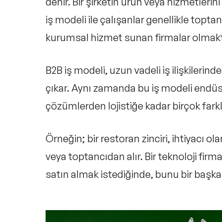
denir. Bir şirketin ürün veya hizmetleri
iş modeli ile çalışanlar genellikle toptanc
kurumsal hizmet sunan firmalar olmakt
B2B iş modeli, uzun vadeli iş ilişkileri
çıkar. Aynı zamanda bu iş modeli endüst
çözümlerden lojistiğe kadar birçok fark
Örneğin; bir restoran zinciri, ihtiyacı 
veya toptancıdan alır. Bir teknoloji fir
satın almak istediğinde, bunu bir başka