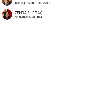
Teknoloji Yazarı, Trend Avcısı
ZEHRA ELİF TAŞ
Konuşmacı & Eğitimci