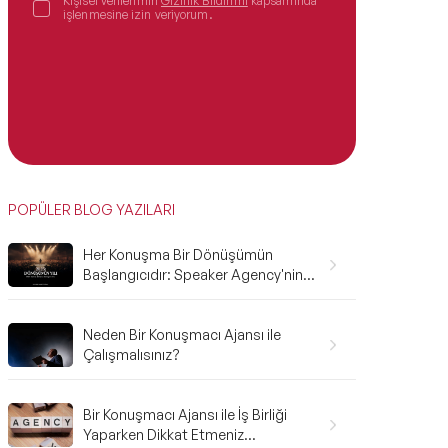
Kişisel verilerimin
Gizlilik Bildirimi
kapsamında
işlenmesine izin veriyorum.
POPÜLER BLOG YAZILARI
Her Konuşma Bir Dönüşümün
Başlangıcıdır: Speaker Agency'nin
2025 Karnesi ve 2026'ya Bakış
Neden Bir Konuşmacı Ajansı ile
Çalışmalısınız?
Bir Konuşmacı Ajansı ile İş Birliği
Yaparken Dikkat Etmeniz