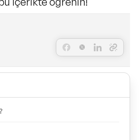
bu içerikte öğrenin!
?