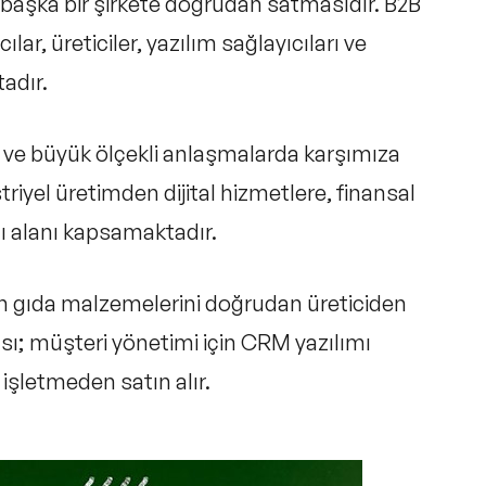
ni başka bir şirkete doğrudan satmasıdır. B2B
ılar, üreticiler, yazılım sağlayıcıları ve
adır.
nde ve büyük ölçekli anlaşmalarda karşımıza
riyel üretimden dijital hizmetlere, finansal
lı alanı kapsamaktadır.
olan gıda malzemelerini doğrudan üreticiden
ması; müşteri yönetimi için CRM yazılımı
 işletmeden satın alır.