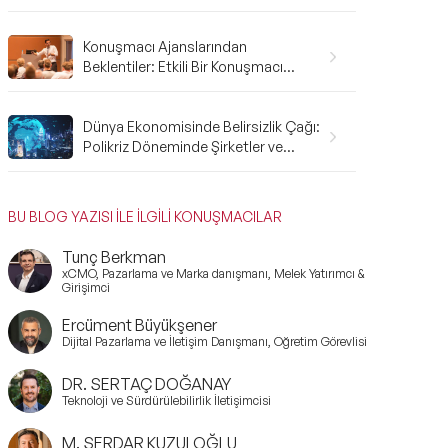
Gerekenler: A'dan Z'ye Rehber
Konuşmacı Ajanslarından
Beklentiler: Etkili Bir Konuşmacı
Ajansı Nasıl Olmalı?
Dünya Ekonomisinde Belirsizlik Çağı:
Polikriz Döneminde Şirketler ve
Bireyler Nasıl Hazırlanmalı?
BU BLOG YAZISI İLE İLGİLİ KONUŞMACILAR
Tunç Berkman
xCMO, Pazarlama ve Marka danışmanı, Melek Yatırımcı &
Girişimci
Ercüment Büyükşener
Dijital Pazarlama ve İletişim Danışmanı, Öğretim Görevlisi
DR. SERTAÇ DOĞANAY
Teknoloji ve Sürdürülebilirlik İletişimcisi
M. SERDAR KUZULOĞLU