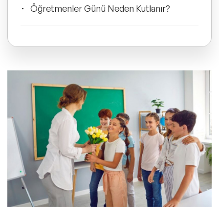
ve Kapsayıcılık Konuşmacıları
Öğretmenler Günü Neden Kutlanır?
Tüm Konular
Öğretmenler Gününün Anlam ve Önemi
Trend Konular
Sıkça Sorulan Sorular
🔥 Global Konuşmacılar
🔥 Motivasyon Konuşmacıları
🔥 Liderlik Konuşmacıları
🔥 Ekonomi Konuşmacıları
🔥 Yapay Zeka Konuşmacıları