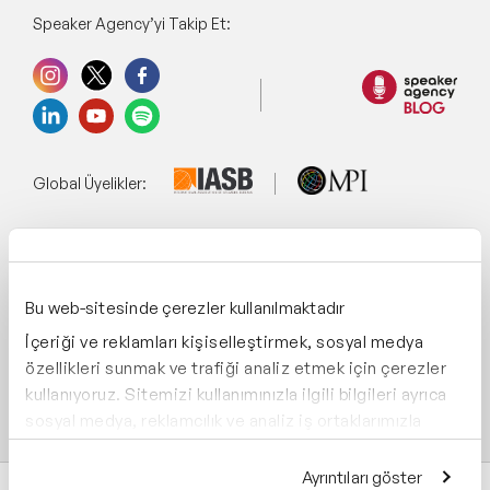
Speaker Agency’yi Takip Et:
Global Üyelikler:
Yönetim Sistemi:
Bu web-sitesinde çerezler kullanılmaktadır
İçeriği ve reklamları kişiselleştirmek, sosyal medya
Destekliyoruz:
özellikleri sunmak ve trafiği analiz etmek için çerezler
kullanıyoruz. Sitemizi kullanımınızla ilgili bilgileri ayrıca
sosyal medya, reklamcılık ve analiz iş ortaklarımızla
paylaşabiliriz. İş ortaklarımız, bu bilgileri kendilerine
sağladığınız veya hizmetlerini kullanırken topladıkları
Ayrıntıları göster