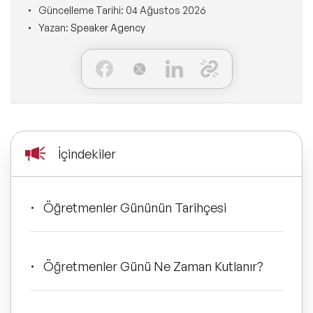
Ne Sunarız?
Güncelleme Tarihi:
04 Ağustos 2026
İLETİŞİM
Yazan:
Speaker Agency
Kişisel Dönüşüm Konuşmacıları
Konuşmacı Özel Çözümleri
Ne Yaparız?
Sürdürülebilirlik Konuşmacıları
Tüm Çözümler
Kim İçin Yaparız?
Yeni Konuşmacılarımız
Kimlerle Yaparız?
Dijital Dönüşüm Konuşmacıları
İçindekiler
Ekibimiz
Pazarlama Konuşmacıları
Referanslarımız
Öğretmenler Gününün Tarihçesi
Mindfulness Konuşmacıları
Sıkça Sorulan Sorular
Mizah Konuşmacıları
Öğretmenler Günü Ne Zaman Kutlanır?
Cinsiyet Eşitliği, Çeşitlilik