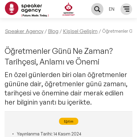
EN
KONUŞMACILAR
Speaker Agency
Blog
Kişisel Gelişim
Öğretmenler Gü
Yerel Konuşmacılar
KONULAR
Öğretmenler Günü Ne Zaman?
Tarihçesi, Anlamı ve Önemi
Global Konuşmacılar
Öne Çıkan Konular
ÇÖZÜMLER
En özel günlerden biri olan öğretmenler
Exclusive Konuşmacılar
gününe dair, öğretmenler günü zamanı,
Exclusive Konuşmacılarımız
Keynote & Konuşma
INFLUENCER
tarihçesi ve önemine dair merak edilen
Tüm Konuşmacılar
Ünlü Konuşmacılar
her bilginin yanıtı bu içerikte.
Master Class Workshop
HAKKIMIZDA
İlham Veren Konuşmacılar
Akış Sunumu & Moderasyon
Eğitim
Biz Kimiz?
BLOG
İlham Veren Kadın Konuşmacılar
Yayınlanma Tarihi:
14 Kasım 2024
Deneyim Odaklı Çözümler