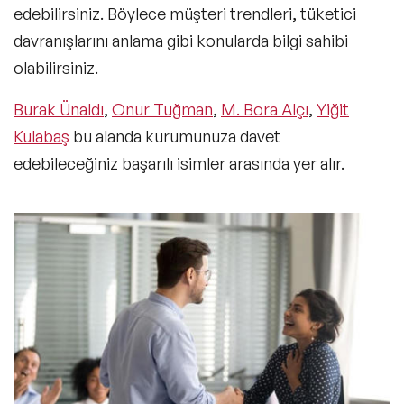
edebilirsiniz. Böylece
müşteri trendleri, tüketici
davranışlarını anlama
gibi konularda bilgi sahibi
olabilirsiniz.
Burak Ünaldı
,
Onur Tuğman
,
M. Bora Alçı
,
Yiğit
Kulabaş
bu alanda kurumunuza davet
edebileceğiniz başarılı isimler arasında yer alır.