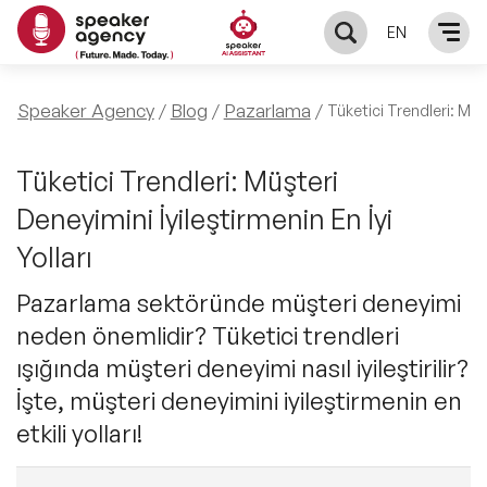
EN
KONUŞMACILAR
Speaker Agency
Blog
Pazarlama
Tüketici Trendleri: Müşt
Yerel Konuşmacılar
KONULAR
Tüketici Trendleri: Müşteri
Deneyimini İyileştirmenin En İyi
Global Konuşmacılar
Öne Çıkan Konular
ÇÖZÜMLER
Yolları
Exclusive Konuşmacılar
Exclusive Konuşmacılarımız
Pazarlama sektöründe müşteri deneyimi
Keynote & Konuşma
INFLUENCER
neden önemlidir? Tüketici trendleri
Tüm Konuşmacılar
Ünlü Konuşmacılar
Master Class Workshop
ışığında müşteri deneyimi nasıl iyileştirilir?
HAKKIMIZDA
İşte, müşteri deneyimini iyileştirmenin en
İlham Veren Konuşmacılar
Akış Sunumu & Moderasyon
etkili yolları!
Biz Kimiz?
BLOG
İlham Veren Kadın Konuşmacılar
Deneyim Odaklı Çözümler