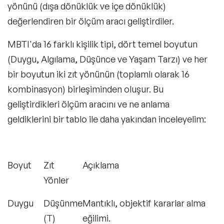
yönünü (dışa dönüklük ve içe dönüklük)
değerlendiren bir ölçüm aracı geliştirdiler.
ISTP (Becerikli) Kişilik Tipinin Özellikleri
Nelerdir?
MBTI'da 16 farklı kişilik tipi, dört temel boyutun
(Duygu, Algılama, Düşünce ve Yaşam Tarzı) ve her
bir boyutun iki zıt yönünün (toplamlı olarak 16
ISFP (Maceracı) Kişilik Tipinin Özellikleri
kombinasyon) birleşiminden oluşur. Bu
Nelerdir?
geliştirdikleri ölçüm aracını ve ne anlama
geldiklerini bir tablo ile daha yakından inceleyelim:
ESTP (Girişimci) Kişilik Tipinin
Özellikleri Nelerdir?
Boyut
Zıt
Açıklama
Yönler
ESFP (Eğlendirici) Kişilik Tipinin
Duygu
Düşünme
Mantıklı, objektif kararlar alma
Özellikleri Nelerdir?
(T)
eğilimi.