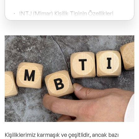
ve Kapsayıcılık Konuşmacıları
INTJ (Mimar) Kişilik Tipinin Özellikleri
Tüm Konular
Nelerdir?
Trend Konular
INTP (Mantıkçı) Kişilik Tipinin Özellikleri
Nelerdir?
🔥 Global Konuşmacılar
🔥 Motivasyon Konuşmacıları
ENTJ (Buyurucu) Kişilik Tipinin
Özellikleri Nelerdir?
🔥 Liderlik Konuşmacıları
🔥 Ekonomi Konuşmacıları
ENTP (Tartışmacı) Kişilik Tipinin
Özellikleri Nelerdir?
🔥 Yapay Zeka Konuşmacıları
Kişiliklerimiz karmaşık ve çeşitlidir, ancak bazı