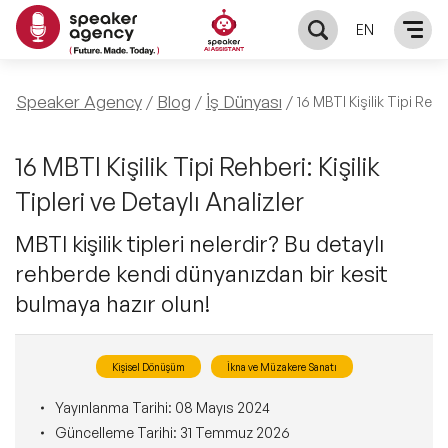
EN
KONUŞMACILAR
Speaker Agency
Blog
İş Dünyası
16 MBTI Kişilik Tipi Rehbe
Yerel Konuşmacılar
KONULAR
16 MBTI Kişilik Tipi Rehberi: Kişilik
Tipleri ve Detaylı Analizler
Global Konuşmacılar
Öne Çıkan Konular
ÇÖZÜMLER
MBTI kişilik tipleri nelerdir? Bu detaylı
Exclusive Konuşmacılar
rehberde kendi dünyanızdan bir kesit
Exclusive Konuşmacılarımız
Keynote & Konuşma
INFLUENCER
bulmaya hazır olun!
Tüm Konuşmacılar
Ünlü Konuşmacılar
Master Class Workshop
HAKKIMIZDA
Kişisel Dönüşüm
İkna ve Müzakere Sanatı
İlham Veren Konuşmacılar
Akış Sunumu & Moderasyon
Biz Kimiz?
BLOG
Yayınlanma Tarihi:
08 Mayıs 2024
Güncelleme Tarihi:
31 Temmuz 2026
İlham Veren Kadın Konuşmacılar
Deneyim Odaklı Çözümler