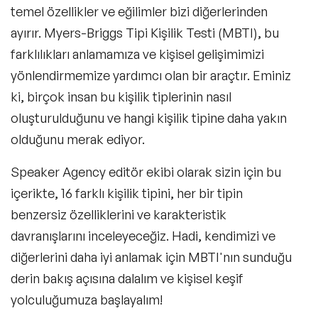
temel özellikler ve eğilimler bizi diğerlerinden
INFJ (Savunucu) Kişilik Tipinin
ayırır.
Myers-Briggs Tipi Kişilik Testi (MBTI)
, bu
Özellikleri Nelerdir?
farklılıkları anlamamıza ve kişisel gelişimimizi
yönlendirmemize yardımcı olan bir araçtır. Eminiz
ki, birçok insan bu kişilik tiplerinin nasıl
INFP (Arabulucu) Kişilik Tipinin
oluşturulduğunu ve hangi kişilik tipine daha yakın
Özellikleri Nelerdir?
olduğunu merak ediyor.
Speaker Agency editör ekibi olarak sizin için bu
ENFJ (Önder) Kişilik Tipinin Özellikleri
içerikte, 16 farklı kişilik tipini, her bir tipin
Nelerdir?
benzersiz özelliklerini ve karakteristik
davranışlarını inceleyeceğiz. Hadi, kendimizi ve
diğerlerini daha iyi anlamak için MBTI'nın sunduğu
ENFP (Kampanyacı) Kişilik Tipinin
derin bakış açısına dalalım ve kişisel keşif
Özellikleri Nelerdir?
yolculuğumuza başlayalım!