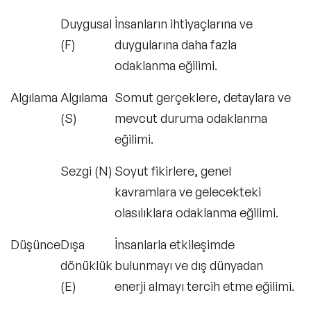
Duygusal
İnsanların ihtiyaçlarına ve
Sıkça Sorulan Sorular
(F)
duygularına daha fazla
odaklanma eğilimi.
Algılama
Algılama
Somut gerçeklere, detaylara ve
(S)
mevcut duruma odaklanma
eğilimi.
Sezgi (N)
Soyut fikirlere, genel
kavramlara ve gelecekteki
olasılıklara odaklanma eğilimi.
Düşünce
Dışa
İnsanlarla etkileşimde
dönüklük
bulunmayı ve dış dünyadan
(E)
enerji almayı tercih etme eğilimi.