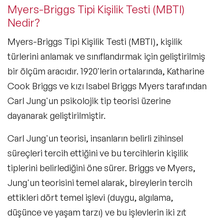
Myers-Briggs Tipi Kişilik Testi (MBTI)
Nedir?
ISTJ (Lojistikçi) Kişilik Tipinin Özellikleri
Nelerdir?
Myers-Briggs Tipi Kişilik Testi (MBTI), kişilik
türlerini anlamak ve sınıflandırmak için geliştirilmiş
bir ölçüm aracıdır. 1920'lerin ortalarında, Katharine
ISFJ (Savunmacı) Kişilik Tipinin
Cook Briggs ve kızı Isabel Briggs Myers tarafından
Özellikleri Nelerdir?
Carl Jung'un psikolojik tip teorisi üzerine
dayanarak geliştirilmiştir.
ESTJ (Yönetici) Kişilik Tipinin Özellikleri
Carl Jung'un teorisi, insanların belirli zihinsel
Nelerdir?
süreçleri tercih ettiğini ve bu tercihlerin kişilik
tiplerini belirlediğini öne sürer. Briggs ve Myers,
Jung'un teorisini temel alarak, bireylerin tercih
ESFJ (Konsül) Kişilik Tipinin Özellikleri
ettikleri dört temel işlevi (duygu, algılama,
Nelerdir?
düşünce ve yaşam tarzı) ve bu işlevlerin iki zıt