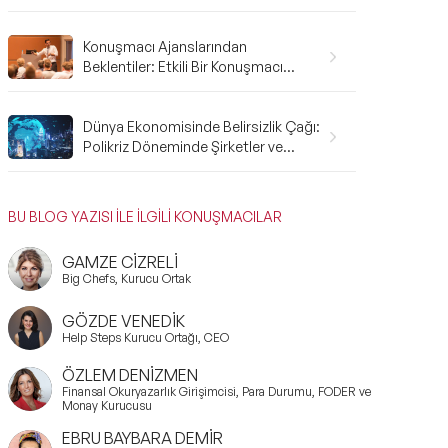
Gerekenler: A'dan Z'ye Rehber
Konuşmacı Ajanslarından
Beklentiler: Etkili Bir Konuşmacı
Ajansı Nasıl Olmalı?
Dünya Ekonomisinde Belirsizlik Çağı:
Polikriz Döneminde Şirketler ve
Bireyler Nasıl Hazırlanmalı?
BU BLOG YAZISI İLE İLGİLİ KONUŞMACILAR
GAMZE CİZRELİ
Big Chefs, Kurucu Ortak
GÖZDE VENEDİK
Help Steps Kurucu Ortağı, CEO
ÖZLEM DENİZMEN
Finansal Okuryazarlık Girişimcisi, Para Durumu, FODER ve
Monay Kurucusu
EBRU BAYBARA DEMİR