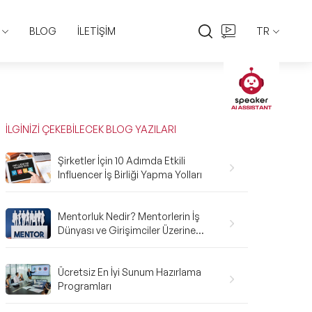
BLOG
İLETİŞİM
TR
EN
TR
İLGİNİZİ ÇEKEBİLECEK BLOG YAZILARI
Şirketler İçin 10 Adımda Etkili
Influencer İş Birliği Yapma Yolları
Mentorluk Nedir? Mentorlerin İş
Dünyası ve Girişimciler Üzerine
Etkileri
Ücretsiz En İyi Sunum Hazırlama
Programları