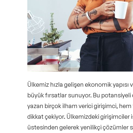
8) Erden Timur
9) Acun Ilıcalı
10) Hande Çilingir
Ülkemiz hızla gelişen ekonomik yapısı ve 
11) Demet Mutlu
büyük fırsatlar sunuyor. Bu potansiyeli 
yazan birçok ilham verici girişimci, hem
12) Kerem Çatay
dikkat çekiyor. Ülkemizdeki girişimciler
üstesinden gelerek yenilikçi çözümler 