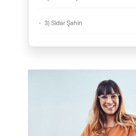
3) Sidar Şahin
4) Hanzade Doğan Boyner
5) Aydın Doğan Yalçındağ
6) Emre Kurttepeli
7) Çağlar Erol