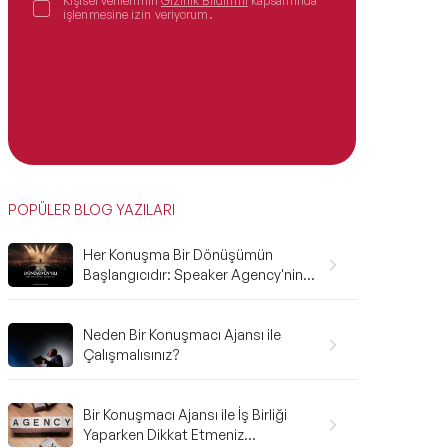
Kişisel verilerimin
Gizlilik Bildirimi
kapsamında
işlenmesine izin veriyorum.
POPÜLER BLOG YAZILARI
Her Konuşma Bir Dönüşümün
Başlangıcıdır: Speaker Agency'nin
2025 Karnesi ve 2026'ya Bakış
Neden Bir Konuşmacı Ajansı ile
Çalışmalısınız?
Bir Konuşmacı Ajansı ile İş Birliği
Yaparken Dikkat Etmeniz