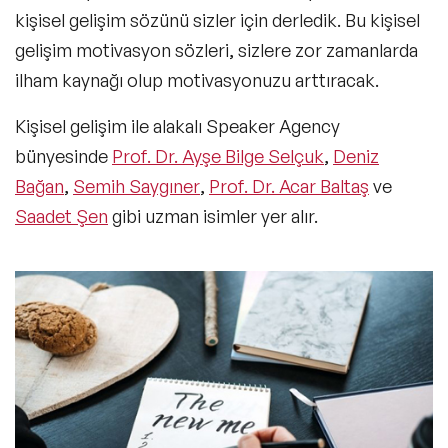
kişisel gelişim sözünü sizler için derledik. Bu kişisel
gelişim motivasyon sözleri, sizlere zor zamanlarda
ilham kaynağı olup motivasyonuzu arttıracak.
Kişisel gelişim ile alakalı Speaker Agency
bünyesinde
Prof. Dr. Ayşe Bilge Selçuk
,
Deniz
Bağan
,
Semih Saygıner
,
Prof. Dr. Acar Baltaş
ve
Saadet Şen
gibi uzman isimler yer alır.