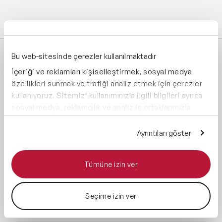
Bu web-sitesinde çerezler kullanılmaktadır
ÖNE ÇIKAN YEREL KONUŞMACILAR
İçeriği ve reklamları kişiselleştirmek, sosyal medya
EVRİM KURAN
özellikleri sunmak ve trafiği analiz etmek için çerezler
Evrim Kuran Danışmanlık, Kurucu Universum, Türkiye Lideri
kullanıyoruz. Sitemizi kullanımınızla ilgili bilgileri ayrıca
sosyal medya, reklamcılık ve analiz iş ortaklarımızla
paylaşabiliriz. İş ortaklarımız, bu bilgileri kendilerine
ÇETİN YILMAZ
Basketbol Koçu, TÜBAD Onursal Başkanı
sağladığınız veya hizmetlerini kullanırken topladıkları
Ayrıntıları göster
diğer bilgilerle birleştirebilir.
M. SERDAR KUZULOĞLU
Tümüne izin ver
Teknoloji Yazarı, Trend Avcısı
Seçime izin ver
PROF. DR. ÖZGÜR DEMİRTAŞ
Sabancı Üniversitesi Finans Kürsü Başkanı