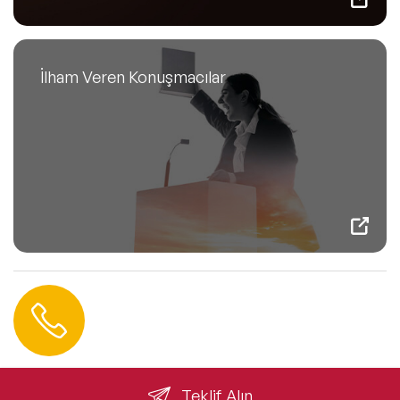
İlham Veren Konuşmacılar
Hemen Ulaşın
0 212 401 35 45
info@speakeragency.com.tr
Teklif Alın