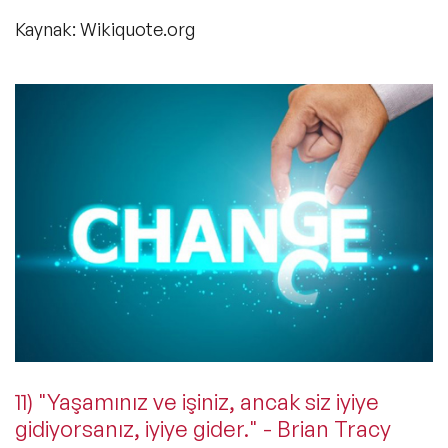
Kaynak: Wikiquote.org
11) "Yaşamınız ve işiniz, ancak siz iyiye
gidiyorsanız, iyiye gider." - Brian Tracy