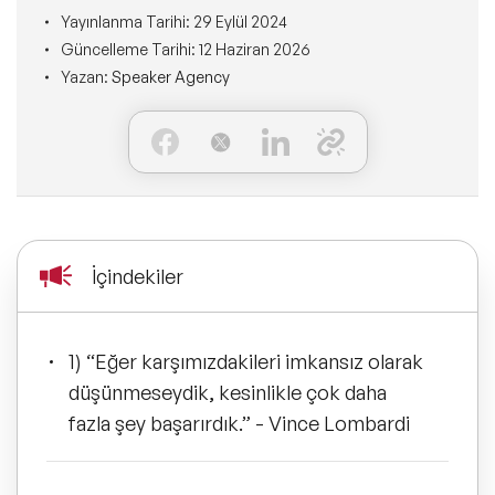
Ne Sunarız?
İLETİŞİM
Yayınlanma Tarihi:
29 Eylül 2024
Kişisel Dönüşüm Konuşmacıları
Güncelleme Tarihi:
12 Haziran 2026
Konuşmacı Özel Çözümleri
Ne Yaparız?
Yazan:
Speaker Agency
Sürdürülebilirlik Konuşmacıları
Tüm Çözümler
Kim İçin Yaparız?
Yeni Konuşmacılarımız
Kimlerle Yaparız?
Dijital Dönüşüm Konuşmacıları
Ekibimiz
İçindekiler
Pazarlama Konuşmacıları
Referanslarımız
Mindfulness Konuşmacıları
1) “Eğer karşımızdakileri imkansız olarak
Sıkça Sorulan Sorular
düşünmeseydik, kesinlikle çok daha
Mizah Konuşmacıları
fazla şey başarırdık.” - Vince Lombardi
Cinsiyet Eşitliği, Çeşitlilik