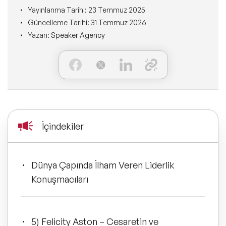
Ne Sunarız?
İLETİŞİM
Yayınlanma Tarihi:
23 Temmuz 2025
Kişisel Dönüşüm Konuşmacıları
Güncelleme Tarihi:
31 Temmuz 2026
Konuşmacı Özel Çözümleri
Ne Yaparız?
Yazan:
Speaker Agency
Sürdürülebilirlik Konuşmacıları
Tüm Çözümler
Kim İçin Yaparız?
Yeni Konuşmacılarımız
Kimlerle Yaparız?
Dijital Dönüşüm Konuşmacıları
Ekibimiz
İçindekiler
Pazarlama Konuşmacıları
Referanslarımız
Mindfulness Konuşmacıları
Dünya Çapında İlham Veren Liderlik
Sıkça Sorulan Sorular
Konuşmacıları
Mizah Konuşmacıları
Cinsiyet Eşitliği, Çeşitlilik
5) Felicity Aston – Cesaretin ve