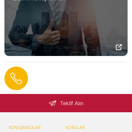
Hemen Ulaşın
0 212 401 35 45
info@speakeragency.com.tr
Teklif Alın
KONUŞMACILAR
KONULAR