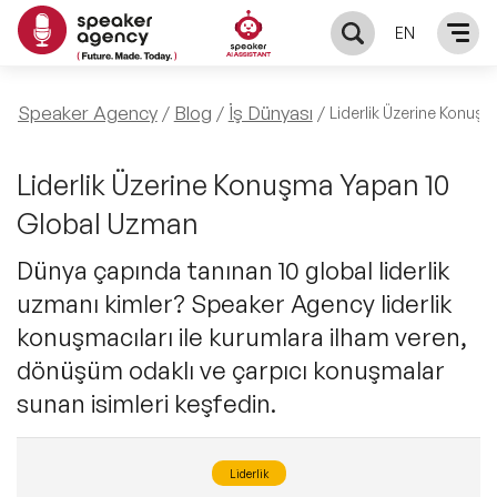
EN
KONUŞMACILAR
Speaker Agency
Blog
İş Dünyası
Liderlik Üzerine Konuş
Yerel Konuşmacılar
KONULAR
Liderlik Üzerine Konuşma Yapan 10
Global Uzman
Global Konuşmacılar
Öne Çıkan Konular
ÇÖZÜMLER
Dünya çapında tanınan 10 global liderlik
Exclusive Konuşmacılar
uzmanı kimler? Speaker Agency liderlik
Exclusive Konuşmacılarımız
Keynote & Konuşma
INFLUENCER
konuşmacıları ile kurumlara ilham veren,
Tüm Konuşmacılar
Ünlü Konuşmacılar
dönüşüm odaklı ve çarpıcı konuşmalar
Master Class Workshop
HAKKIMIZDA
sunan isimleri keşfedin.
İlham Veren Konuşmacılar
Akış Sunumu & Moderasyon
Biz Kimiz?
BLOG
Liderlik
İlham Veren Kadın Konuşmacılar
Deneyim Odaklı Çözümler