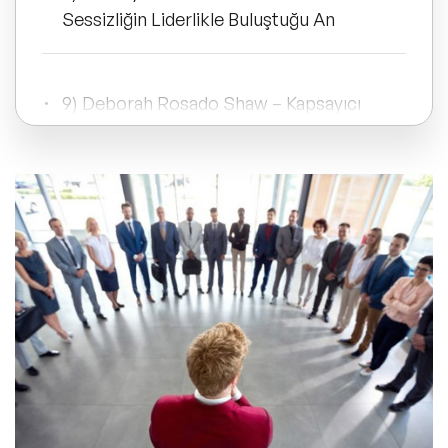
ve Kapsayıcılık Konuşmacıları
Sessizliğin Liderlikle Buluştuğu An
Tüm Konular
9) Deborah Rosado Shaw – Kapsayıcı
Liderliğin Gücü
Trend Konular
🔥 Global Konuşmacılar
Liderlik Hakkında Sıkça Sorulan Sorular
🔥 Motivasyon Konuşmacıları
🔥 Liderlik Konuşmacıları
🔥 Ekonomi Konuşmacıları
🔥 Yapay Zeka Konuşmacıları