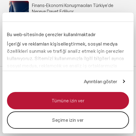
Finans-Ekonomi Konuşmacıları Türkiye'de
Nereye Davet Ediliyor
Business Influencer Projesi Nasıl Kurgulanır?
Bu web-sitesinde çerezler kullanılmaktadır
İçeriği ve reklamları kişiselleştirmek, sosyal medya
özellikleri sunmak ve trafiği analiz etmek için çerezler
Tüm blog yazılarını incele
kullanıyoruz. Sitemizi kullanımınızla ilgili bilgileri ayrıca
sosyal medya, reklamcılık ve analiz iş ortaklarımızla
paylaşabiliriz. İş ortaklarımız, bu bilgileri kendilerine
sağladığınız veya hizmetlerini kullanırken topladıkları
Speaker Agency’yi Takip Et:
Ayrıntıları göster
diğer bilgilerle birleştirebilir.
Tümüne izin ver
Seçime izin ver
Global Üyelikler: